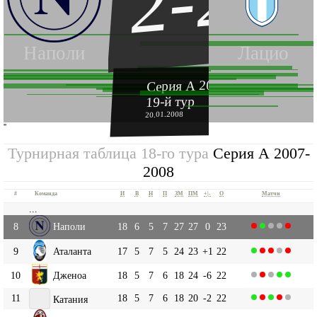
2-2
Наполи
Лацио
Серия А 2007-2008
19-й тур
20.01.2008
''
Турнирная таблица 18-го тура
Серия А 2007-
2008
#
Команда
И
В
Н
П
ЗМ
ПМ
+|-
О
Матчи
...
8
Наполи
18
6
5
7
27
27
0
23
9
Аталанта
17
5
7
5
24
23
+1
22
10
Дженоа
18
5
7
6
18
24
-6
22
11
18
5
7
6
18
20
-2
22
Катания