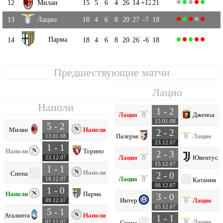
12
Милан
15
5
6
4
26
14
+12
21
13
Лацио
18
4
6
8
20
27
-7
18
Парма
14
18
4
6
8
20
26
-6
18
Предшествующие матчи
Лацио
Наполи
1 - 2
Лацио
Дженоа
13.01.08
5 - 2
Милан
Наполи
2 - 2
Палермо
Лацио
13.01.08
23.12.07
1 - 1
Наполи
Торино
2 - 3
Лацио
Ювентус
23.12.07
15.12.07
1 - 1
Наполи
Сиена
2 - 0
Лацио
16.12.07
Катания
08.12.07
1 - 0
Наполи
Парма
3 - 0
Интер
Лацио
09.12.07
05.12.07
5 - 1
Аталанта
Наполи
1 - 1
Лацио
02.12.07
Сиена