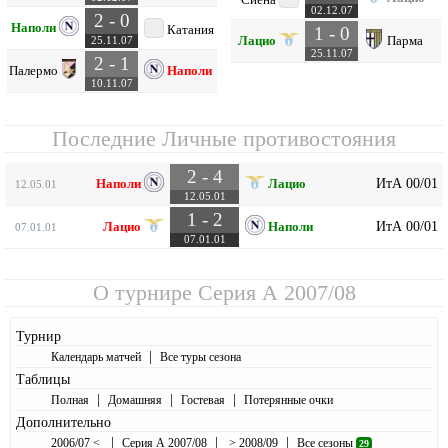
02.12.07
2 - 0
Наполи
Катания
1 - 0
Лацио
Парма
25.11.07
25.11.07
2 - 1
Палермо
Наполи
10.11.07
Последние Личные противостояния
2 - 4
ИтА 00/01
Наполи
Лацио
12.05.01
12.05.01
1 - 2
ИтА 00/01
Лацио
Наполи
07.01.01
07.01.01
О турнире
Серия А 2007/08
Турнир
|
Календарь матчей
Все туры сезона
Таблицы
|
|
|
Полная
Домашняя
Гостевая
Потерянные очки
Дополнительно
|
|
|
2006/07 <
Серия А 2007/08
> 2008/09
Все сезоны
29