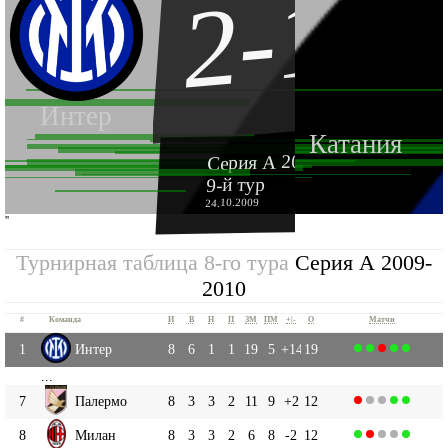
2-1
Интер
Катания
Серия А 2009-2010
9-й тур
24.10.2009
''
Турнирная таблица 8-го тура
Серия А 2009-
2010
#
Команда
И
В
Н
П
ЗМ
ПМ
+|-
О
Матчи
1
Интер
8
6
1
1
19
5
+14
19
...
7
Палермо
8
3
3
2
11
9
+2
12
8
Милан
8
3
3
2
6
8
-2
12