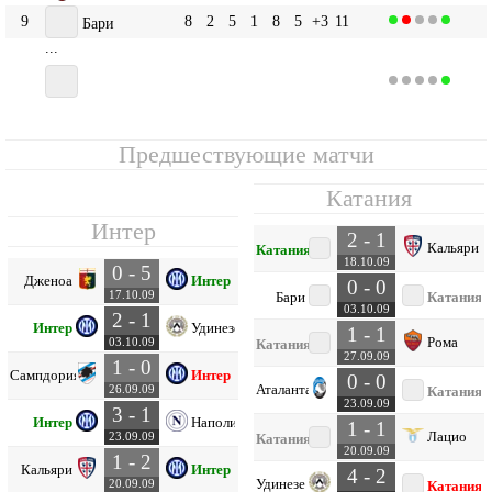
9
8
2
5
1
8
5
+3
11
Бари
...
15
8
1
4
3
8
11
-3
7
Катания
Предшествующие матчи
Катания
Интер
2 - 1
Кальяри
Катания
18.10.09
0 - 5
Дженоа
Интер
0 - 0
17.10.09
Бари
Катания
03.10.09
2 - 1
Интер
Удинезе
1 - 1
Рома
03.10.09
Катания
27.09.09
1 - 0
Сампдория
Интер
0 - 0
Аталанта
26.09.09
Катания
23.09.09
3 - 1
Интер
Наполи
1 - 1
Лацио
23.09.09
Катания
20.09.09
1 - 2
Кальяри
Интер
4 - 2
Удинезе
20.09.09
Катания