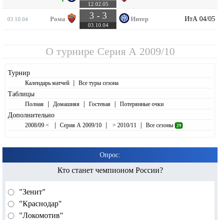
12.02.05
3 - 3
ИтА 04/05
Рома
Интер
03.10.04
03.10.04
О турнире
Серия А 2009/10
Турнир
|
Календарь матчей
Все туры сезона
Таблицы
|
|
|
Полная
Домашняя
Гостевая
Потерянные очки
Дополнительно
|
|
|
2008/09 <
Серия А 2009/10
> 2010/11
Все сезоны
29
Опрос:
Кто станет чемпионом России?
"Зенит"
"Краснодар"
"Локомотив"