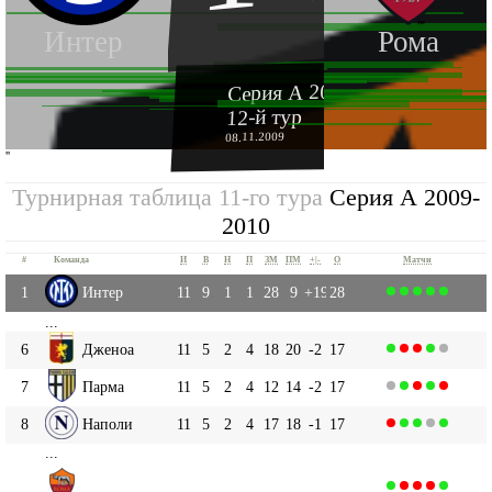
Интер
Рома
Серия А 2009-2010
12-й тур
08.11.2009
''
Турнирная таблица 11-го тура
Серия А 2009-
2010
#
Команда
И
В
Н
П
ЗМ
ПМ
+|-
О
Матчи
1
Интер
11
9
1
1
28
9
+19
28
...
6
Дженоа
11
5
2
4
18
20
-2
17
7
Парма
11
5
2
4
12
14
-2
17
8
Наполи
11
5
2
4
17
18
-1
17
...
Рома
14
11
4
2
5
18
19
-1
14