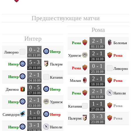
Предшествующие матчи
Рома
Интер
2 - 1
Рома
Болонья
01.11.09
0 - 2
Интер
Ливорно
2 - 1
Удинезе
Рома
01.11.09
28.10.09
5 - 3
Интер
Палермо
0 - 1
Рома
29.10.09
Ливорно
25.10.09
2 - 1
Интер
Катания
2 - 1
Милан
Рома
24.10.09
18.10.09
0 - 5
Дженоа
Интер
2 - 1
Рома
Наполи
17.10.09
04.10.09
2 - 1
Интер
Удинезе
1 - 1
Рома
03.10.09
Катания
27.09.09
1 - 0
Сампдория
Интер
3 - 3
Палермо
Рома
26.09.09
23.09.09
3 - 1
Интер
Наполи
23.09.09