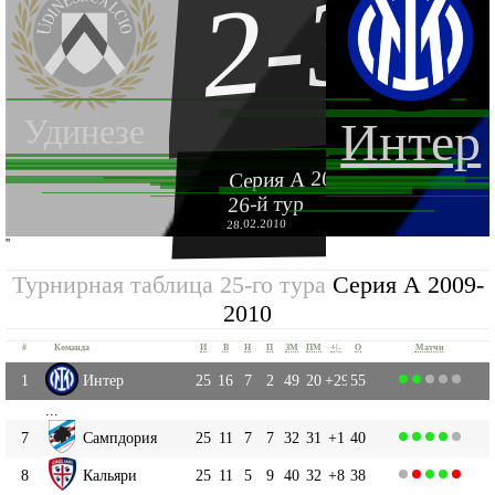
2-3
Удинезе
Интер
Серия А 2009-2010
26-й тур
28.02.2010
''
Турнирная таблица 25-го тура
Серия А 2009-
2010
#
Команда
И
В
Н
П
ЗМ
ПМ
+|-
О
Матчи
1
Интер
25
16
7
2
49
20
+29
55
...
7
Сампдория
25
11
7
7
32
31
+1
40
8
Кальяри
25
11
5
9
40
32
+8
38