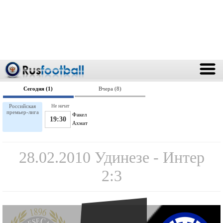
Сегодня (1)
Вчера (8)
Российская
Не начат
премьер-лига
Факел
19:30
Ахмат
28.02.2010 Удинезе - Интер
2:3