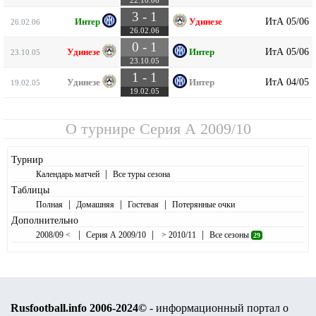
3 - 1
ИтА 05/06
Интер
Удинезе
26.02.06
26.02.06
0 - 1
ИтА 05/06
Удинезе
Интер
23.10.05
23.10.05
1 - 1
ИтА 04/05
Удинезе
Интер
19.02.05
19.02.05
О турнире
Серия А 2009/10
Турнир
|
Календарь матчей
Все туры сезона
Таблицы
|
|
|
Полная
Домашняя
Гостевая
Потерянные очки
Дополнительно
|
|
|
2008/09 <
Серия А 2009/10
> 2010/11
Все сезоны
29
Rusfootball.info 2006-2024©
- информационный портал о