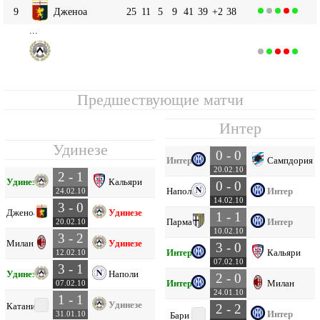
9
Дженоа
25
11
5
9
41
39
+2
38
...
Удинезе
15
25
7
6
12
30
36
-6
27
Предшествующие матчи
Интер
Удинезе
0 - 0
Интер
Сампдория
20.02.10
2 - 1
Удинезе
Кальяри
0 - 0
Наполи
Интер
24.02.10
14.02.10
3 - 0
Дженоа
Удинезе
1 - 1
Парма
Интер
20.02.10
10.02.10
3 - 2
Милан
Удинезе
3 - 0
Интер
Кальяри
12.02.10
07.02.10
3 - 1
Удинезе
Наполи
2 - 0
Интер
Милан
07.02.10
24.01.10
1 - 1
Удинезе
Катания
2 - 2
Интер
31.01.10
Бари