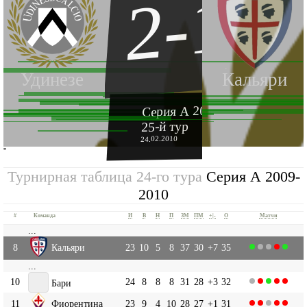
2-1
Удинезе
Кальяри
Серия А 2009-2010
25-й тур
24.02.2010
''
Турнирная таблица 24-го тура
Серия А 2009-
2010
#
Команда
И
В
Н
П
ЗМ
ПМ
+|-
О
Матчи
...
8
Кальяри
23
10
5
8
37
30
+7
35
...
10
24
8
8
8
31
28
+3
32
Бари
11
Фиорентина
23
9
4
10
28
27
+1
31