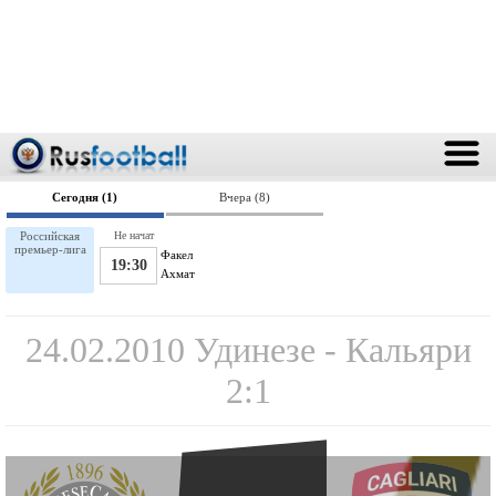
Сегодня (1)
Вчера (8)
Российская
Не начат
премьер-лига
Факел
19:30
Ахмат
24.02.2010 Удинезе - Кальяри
2:1