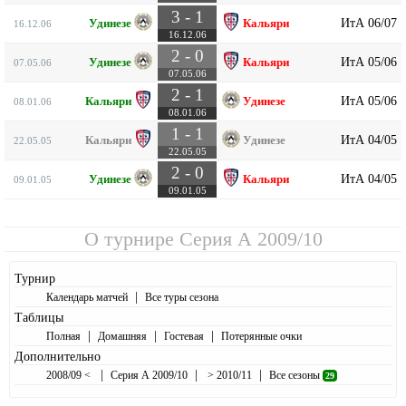
3 - 1
ИтА 06/07
Удинезе
Кальяри
16.12.06
16.12.06
2 - 0
ИтА 05/06
Удинезе
Кальяри
07.05.06
07.05.06
2 - 1
ИтА 05/06
Кальяри
Удинезе
08.01.06
08.01.06
1 - 1
ИтА 04/05
Кальяри
Удинезе
22.05.05
22.05.05
2 - 0
ИтА 04/05
Удинезе
Кальяри
09.01.05
09.01.05
О турнире
Серия А 2009/10
Турнир
|
Календарь матчей
Все туры сезона
Таблицы
|
|
|
Полная
Домашняя
Гостевая
Потерянные очки
Дополнительно
|
|
|
2008/09 <
Серия А 2009/10
> 2010/11
Все сезоны
29