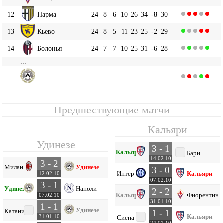
12
Парма
24
8
6
10
26
34
-8
30
13
Кьево
24
8
5
11
23
25
-2
29
14
Болонья
24
7
7
10
25
31
-6
28
...
Удинезе
16
23
6
6
11
28
32
-4
24
Предшествующие матчи
Кальяри
Удинезе
3 - 1
Кальяри
Бари
14.02.10
3 - 2
Милан
Удинезе
3 - 0
Интер
Кальяри
12.02.10
07.02.10
3 - 1
Удинезе
Наполи
2 - 2
Кальяри
Фиорентина
07.02.10
31.01.10
1 - 1
Удинезе
Катания
1 - 1
Кальяри
31.01.10
Сиена
24.01.10