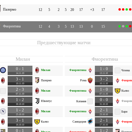
Палермо
12
5
2
5
20
17
+3
17
Фиорентина
12
4
3
5
13
13
0
15
Предшествующие матчи
Милан
Фиорентина
0 - 1
1 - 0
Милан
Фиорентина
Чезена
14.11.10
13.11.10
3 - 1
3 - 2
Палермо
Рома
Фиорен
10.11.10
10.11.10
2 - 3
1 - 0
Милан
Фиорентина
Кьево
07.11.10
07.11.10
1 - 2
0 - 0
Ювентус
Фиорен
Катания
30.10.10
31.10.10
1 - 2
2 - 1
Милан
Фиорентина
Бари
25.10.10
23.10.10
3 - 1
2 - 1
Кьево
Сампдория
Фиорен
16.10.10
17.10.10
0 - 1
1 - 2
Милан
Фиорентина
Палермо