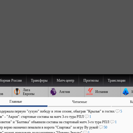
борная России
Трансферы
Матч-центр
Прогнозы
Трансляции
Лига
Англия
Испания
ов
Европы
Главные
Читаемые
К
 одержала первую "сухую" победу в этом сезоне, обыграв "Крылья" в гостях
5
в" - "Акрон": стартовые составы на матч 3-го тура РПЛ
1
оветов" и "Балтика" объявили составы на стартовый матч 3-го тура РПЛ
1
р верно назначил пенальти в ворота "Спартака" за игру Ву рукой
50
в" может арендовать полузащитника "Црвены Звезды"
1