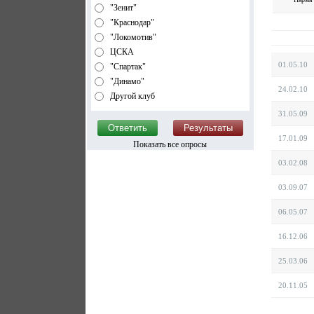
"Зенит"
"Краснодар"
"Локомотив"
ЦСКА
01.05.10
"Спартак"
"Динамо"
24.02.10
Другой клуб
31.05.09
17.01.09
Показать все опросы
03.02.08
03.09.07
06.05.07
16.12.06
25.03.06
20.11.05