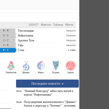
2026/27
Новости
Таблица
Матчи
0 - 0
Текстильщик
Завершен
5 - 1
Нефтехимик
Завершен
2 - 2
Арсенал Тула
Завершен
3 - 0
Уфа
Завершен
0 - 1
Сочи
1 тайм
Локомотив
Динамо
Факел
Родина
Акрон
Последние новости
"Нижний Новгород" забил пять мячей в
18:55
ворота "Нефтехимика"
Полузащитник махачкалинского "Динамо"
18:46
близок к переходу в "Балтику" - источник