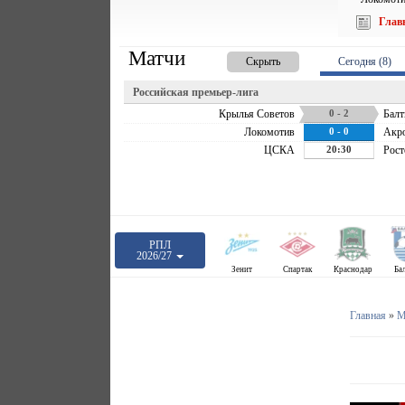
Глав
Матчи
Скрыть
Сегодня (8)
Российская премьер-лига
Крылья Советов
0 - 2
Балт
Локомотив
0 - 0
Акр
ЦСКА
20:30
Рост
РПЛ
2026/27
Зенит
Спартак
Краснодар
Ба
Главная
»
М