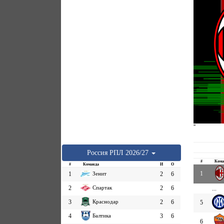
''
Россия
РПЛ
2026/27
#
Кома
#
Команда
И
О
1
1
Зенит
2
6
2
Спартак
2
6
...
3
Краснодар
2
6
5
4
Балтика
3
6
6