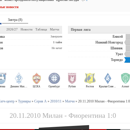
ные новости
Завтра (8)
2026/27
Новости
Таблица
Матчи
Первая лига
ика
Енисей
Завершен
он
Нижний Новгород
1 тайм
ов
Шинник
Не начат
Урал
Торпедо
лтика
Динамо Махачкала
ЦСКА
Оренбург
Рубин
Ростов
Крылья Советов
Ахмат
атч-центр
»
Турниры
»
Серия А
»
2010/11
»
Матчи
» 20.11.2010 Милан - Фиорентина 1:0
20.11.2010 Милан - Фиорентина 1:0