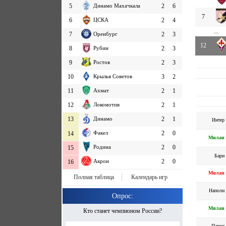
5
Динамо Махачкала
2
6
7
6
ЦСКА
2
4
...
7
Оренбург
2
3
12
8
Рубин
2
3
9
Ростов
2
3
10
Крылья Советов
3
2
11
Ахмат
2
1
12
Локомотив
2
1
13
Динамо
2
1
Интер
Факел
2
0
14
Милан
Родина
2
0
15
Бари
Акрон
2
0
16
Милан
Полная таблица
Календарь игр
Наполи
Опрос:
Милан
Кто станет чемпионом России?
Парма