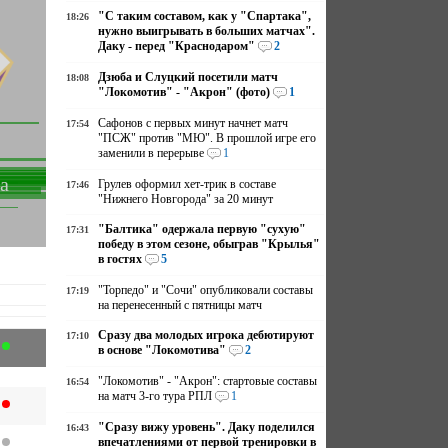
"С таким составом, как у "Спартака",
18:26
нужно выигрывать в больших матчах".
Даку - перед "Краснодаром"
2
Дзюба и Слуцкий посетили матч
18:08
"Локомотив" - "Акрон" (фото)
1
Сафонов с первых минут начнет матч
17:54
"ПСЖ" против "МЮ". В прошлой игре его
заменили в перерыве
1
а
Грулев оформил хет-трик в составе
17:46
"Нижнего Новгорода" за 20 минут
"Балтика" одержала первую "сухую"
17:31
победу в этом сезоне, обыграв "Крылья"
в гостях
5
"Торпедо" и "Сочи" опубликовали составы
17:19
на перенесенный с пятницы матч
Сразу два молодых игрока дебютируют
17:10
в основе "Локомотива"
2
"Локомотив" - "Акрон": стартовые составы
16:54
на матч 3-го тура РПЛ
1
"Сразу вижу уровень". Даку поделился
16:43
впечатлениями от первой тренировки в