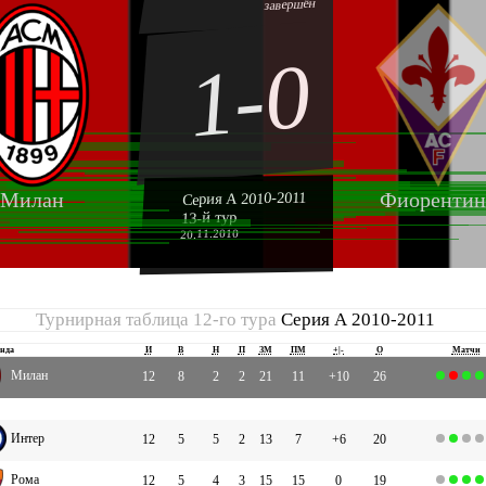
завершён
1-0
Милан
Фиорентин
Серия А 2010-2011
13-й тур
20.11.2010
Турнирная таблица 12-го тура
Серия А 2010-2011
нда
И
В
Н
П
ЗМ
ПМ
+|-
О
Матчи
Милан
12
8
2
2
21
11
+10
26
Интер
12
5
5
2
13
7
+6
20
Рома
12
5
4
3
15
15
0
19