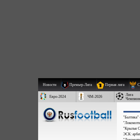
Новости
Премьер-Лига
Первая лига
С
Лига
Евро-2024
ЧМ-2026
Чемпион
"Балтика"
"Локомоти
"Крылья С
ЭСК: арбит
"Локомоти