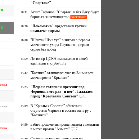
"Спартаке"
Агент Сафонов: "Спартак" и без Даку будет
16:31
бороться за чемпионство
эксклюзив
"Локомотив" представил третий
16:26
комплект формы
"Шанхай Шэньхуа" выиграл в первом
16:08
матче после ухода Слуцкого, прервав
серию без побед
Легионер ЦСКА высказался о своей
15:59
адаптации в клубе
2
"Балтика" отличилась уже на 3-й минуте
15:42
матча против "Крыльев"
тина
"Неделю готовили прессинг под
15:25
Чернова, а его раз - и нет". Талалаев -
перед "Крыльями Советов"
1
В "Крыльях Советов" объяснили
15:09
тина
отсутствие Чернова в составе на игру с
"Балтикой"
Бабич прокомментировал эпизод с пенальти
14:59
тина
в матче против "Ахмата"
7
Семшов поделился прогнозом на
14:40