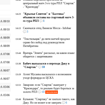
центральный матч 3-го тура РПЛ "Спартак"
- "Краснодар"
"Крылья Советов" и "Балтика"
14:23
объявили составы на стартовый матч 3-
го тура РПЛ
1
А 09/10
Скончался отец Лионеля Месси - Infobae
14:13
А 09/10
3
А 08/09
"Текстильщик" до пяти матчей продлил
13:58
серию без побед под руководством
Пятибратова
А 08/09
Вратарь "Зенита" рассказал, на каком языке
13:44
А 07/08
общается с защитниками
А 07/08
Бабич высказался о переходе Даку в
13:30
"Спартак"
18
А 06/07
Агент Мусаева высказался о возможном
13:19
уходе форварда из ЦСКА
А 06/07
Заварзин: если "Спартак" выиграет у
12:51
А 05/06
"Краснодара", то реально будет бороться за
золото РПЛ
10
эксклюзив
А 05/06
Булыкин: "Спартаку" не хватало такого, как
12:44
Даку. Но он может и не заиграть
6