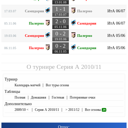
13.01.08
1 - 1
ИтА 06/07
Сампдория
Палермо
17.03.07
17.03.07
2 - 0
ИтА 06/07
Палермо
Сампдория
05.11.06
05.11.06
0 - 2
ИтА 05/06
Сампдория
Палермо
19.03.06
19.03.06
0 - 2
ИтА 05/06
Палермо
Сампдория
06.11.05
06.11.05
О турнире
Серия А 2010/11
Турнир
|
Календарь матчей
Все туры сезона
Таблицы
|
|
|
Полная
Домашняя
Гостевая
Потерянные очки
Дополнительно
|
|
|
2009/10 <
Серия А 2010/11
> 2011/12
Все сезоны
29
Опрос: