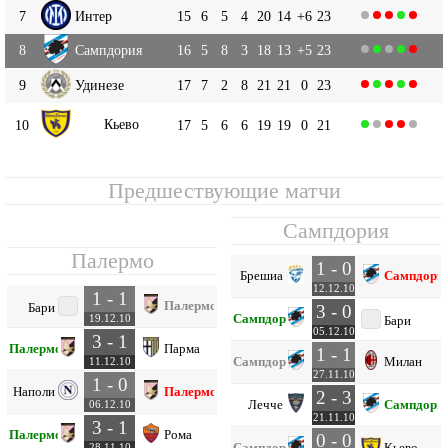
7
Интер
15
6
5
4
20
14
+6
23
8
Сампдория
16
5
8
3
18
13
+5
23
9
Удинезе
17
7
2
8
21
21
0
23
Кьево
10
17
5
6
6
19
19
0
21
Предшествующие матчи
Сампдория
Палермо
1 - 0
Брешиа
Сампдори
12.12.10
1 - 1
Палермо
Бари
3 - 0
Сампдория
19.12.10
Бари
05.12.10
3 - 1
Палермо
Парма
1 - 1
Сампдория
Милан
11.12.10
27.11.10
1 - 0
Наполи
Палермо
2 - 3
Лечче
Сампдори
06.12.10
21.11.10
3 - 1
Палермо
Рома
0 - 0
Сампдория
Кьево
28.11.10