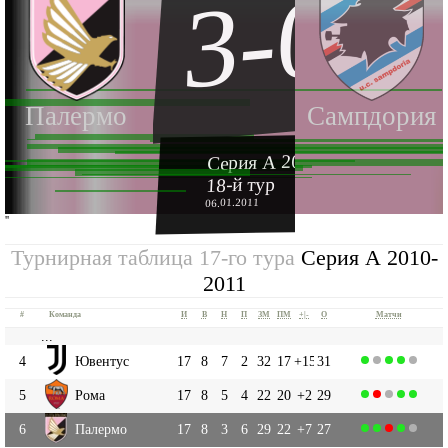
3-0
Палермо
Сампдория
Серия А 2010-2011
18-й тур
06.01.2011
''
Турнирная таблица 17-го тура
Серия А 2010-
2011
#
Команда
И
В
Н
П
ЗМ
ПМ
+|-
О
Матчи
...
4
Ювентус
17
8
7
2
32
17
+15
31
5
Рома
17
8
5
4
22
20
+2
29
6
Палермо
17
8
3
6
29
22
+7
27