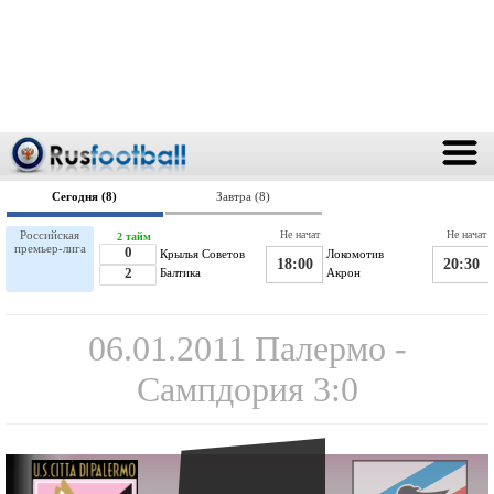
Сегодня (8)
Завтра (8)
Российская
Не начат
Не начат
2 тайм
премьер-лига
0
Крылья Советов
Локомотив
18:00
20:30
2
Балтика
Акрон
06.01.2011 Палермо -
Сампдория 3:0