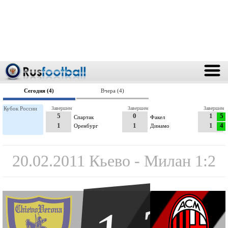
Сегодня (4)
Вчера (4)
Кубок России
Завершен
Завершен
Завершен
5
0
1
5
Спартак
Факел
1
1
1
4
Оренбург
Динамо
20.02.2011 Кьево - Милан 1:2