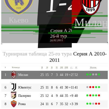
1-2
Кьево
Милан
Серия А 2010-2011
26-й тур
20.02.2011
''
Турнирная таблица 25-го тура
Серия А 2010-
2011
#
Команда
И
В
Н
П
ЗМ
ПМ
+|-
О
Матчи
1
Милан
25
15
7
3
44
19
+25
52
...
6
Ювентус
25
11
8
6
41
30
+11
41
7
Палермо
25
12
4
9
44
35
+9
40
8
Рома
24
11
6
7
35
32
+3
39