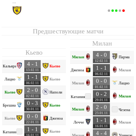
...
Кьево
13
25
7
10
8
27
27
0
31
Предшествующие матчи
Милан
Кьево
4 - 0
Милан
Парма
12.02.11
4 - 1
Кальяри
Кьево
1 - 1
Дженоа
Милан
13.02.11
06.02.11
1 - 1
Лацио
Кьево
0 - 0
Милан
Лацио
06.02.11
01.02.11
2 - 0
Кьево
Наполи
0 - 2
Милан
02.02.11
Катания
29.01.11
0 - 3
Брешиа
Кьево
2 - 0
Милан
30.01.11
Чезена
23.01.11
0 - 0
Кьево
Дженоа
1 - 1
Лечче
Милан
22.01.11
16.01.11
1 - 1
Кьево
Катания
4 - 4
Милан
Удинезе
16.01.11