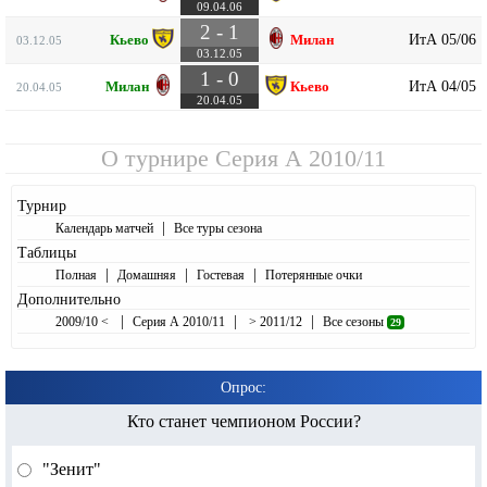
09.04.06
2 - 1
ИтА 05/06
Кьево
Милан
03.12.05
03.12.05
1 - 0
ИтА 04/05
Милан
Кьево
20.04.05
20.04.05
О турнире
Серия А 2010/11
Турнир
|
Календарь матчей
Все туры сезона
Таблицы
|
|
|
Полная
Домашняя
Гостевая
Потерянные очки
Дополнительно
|
|
|
2009/10 <
Серия А 2010/11
> 2011/12
Все сезоны
29
Опрос:
Кто станет чемпионом России?
"Зенит"