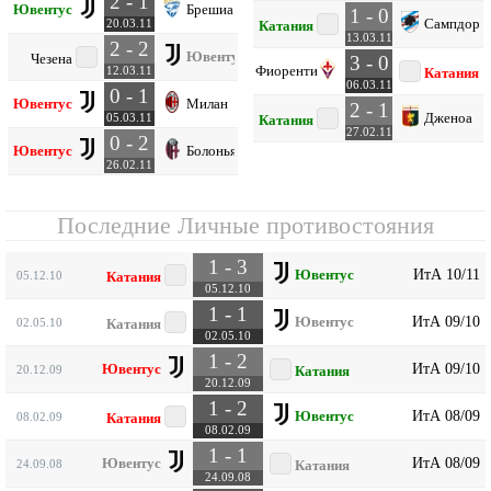
2 - 1
Ювентус
Брешиа
1 - 0
Сампдори
20.03.11
Катания
13.03.11
2 - 2
Ювентус
Чезена
3 - 0
Фиорентина
12.03.11
Катания
06.03.11
0 - 1
Ювентус
Милан
2 - 1
Дженоа
05.03.11
Катания
27.02.11
0 - 2
Ювентус
Болонья
26.02.11
Последние Личные противостояния
1 - 3
ИтА 10/11
Ювентус
05.12.10
Катания
05.12.10
1 - 1
ИтА 09/10
Ювентус
02.05.10
Катания
02.05.10
1 - 2
ИтА 09/10
Ювентус
20.12.09
Катания
20.12.09
1 - 2
ИтА 08/09
Ювентус
08.02.09
Катания
08.02.09
1 - 1
ИтА 08/09
Ювентус
24.09.08
Катания
24.09.08