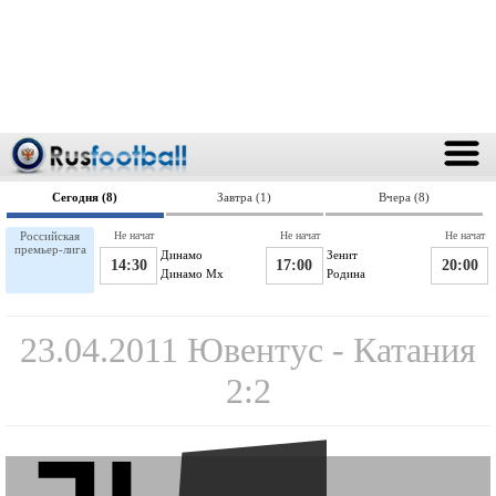
Сегодня (8)
Завтра (1)
Вчера (8)
Российская
Не начат
Не начат
Не начат
премьер-лига
Динамо
Зенит
14:30
17:00
20:00
Динамо Мх
Родина
23.04.2011 Ювентус - Катания
2:2