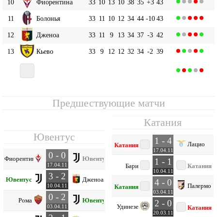
10
Фиорентина
33
10
13
10
38
35
+3
43
11
Болонья
33
11
10
12
34
44
-10
43
12
Дженоа
33
11
9
13
34
37
-3
42
13
Кьево
33
9
12
12
32
34
-2
39
14
33
9
9
15
31
45
-14
36
Катания
Предшествующие матчи
Катания
Ювентус
1 - 4
Лацио
Катания
17.04.11
0 - 0
Фиорентина
Ювентус
1 - 1
17.04.11
Бари
Катания
10.04.11
3 - 2
Ювентус
Дженоа
4 - 0
Палермо
10.04.11
Катания
03.04.11
0 - 2
Рома
Ювентус
2 - 0
Удинезе
03.04.11
Катания
20.03.11