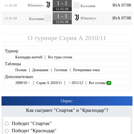
1 - 1
ИтА 07/08
Ювентус
11.05.08
Катания
11.05.08
1 - 1
ИтА 07/08
Ювентус
12.01.08
Катания
12.01.08
О турнире
Серия А 2010/11
Турнир
|
Календарь матчей
Все туры сезона
Таблицы
|
|
|
Полная
Домашняя
Гостевая
Потерянные очки
Дополнительно
|
|
|
2009/10 <
Серия А 2010/11
> 2011/12
Все сезоны
29
Опрос:
Как сыграют "Спартак" и "Краснодар"?
Победит "Спартак"
Победит "Краснодар"