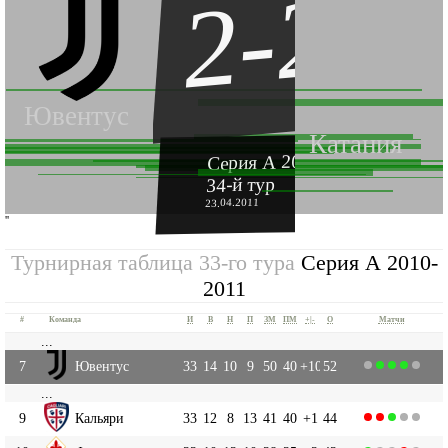
2-2
Ювентус
Катания
Серия А 2010-2011
34-й тур
23.04.2011
''
Турнирная таблица 33-го тура
Серия А 2010-
2011
#
Команда
И
В
Н
П
ЗМ
ПМ
+|-
О
Матчи
...
7
Ювентус
33
14
10
9
50
40
+10
52
...
9
Кальяри
33
12
8
13
41
40
+1
44