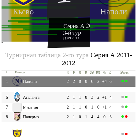
Кьево
Наполи
Серия А 2011-2012
3-й тур
21.09.2011
''
Турнирная таблица 2-го тура
Серия А 2011-
2012
#
Команда
И
В
Н
П
ЗМ
ПМ
+|-
О
Матчи
1
Наполи
2
2
0
0
6
2
+4
6
...
6
Аталанта
2
1
1
0
3
2
+1
4
7
2
1
1
0
1
0
+1
4
Катания
8
Палермо
2
1
0
1
4
4
0
3
...
Кьево
14
2
0
1
1
3
4
-1
1