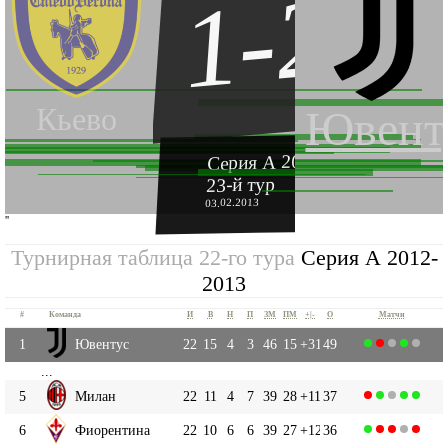
1-2
Кьево
Ювент
Серия А 2012-2013
23-й тур
03.02.2013
''
Турнирная таблица 22-го тура
Серия А 2012-
2013
#
Команда
И
В
Н
П
ЗМ
ПМ
+|-
О
Матчи
1
Ювентус
22
15
4
3
46
15
+31
49
...
5
Милан
22
11
4
7
39
28
+11
37
6
Фиорентина
22
10
6
6
39
27
+12
36