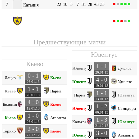
7
22
10
5
7
31
28
+3
35
Катания
...
Кьево
12
22
8
4
10
23
34
-11
28
Предшествующие матчи
Ювентус
Кьево
1 - 1
Ювентус
Дженоа
26.01.13
0 - 1
Лацио
Кьево
4 - 0
Ювентус
Удинезе
26.01.13
19.01.13
1 - 1
Кьево
Парма
1 - 1
Парма
Ювентус
20.01.13
13.01.13
4 - 0
Болонья
Кьево
1 - 2
Ювентус
Сампдория
12.01.13
06.01.13
1 - 0
Кьево
Аталанта
1 - 3
Кальяри
Ювентус
06.01.13
21.12.12
2 - 0
Торино
Кьево
3 - 0
Ювентус
Аталанта
22.12.12