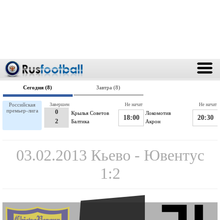
Сегодня (8)
Завтра (8)
Российская
Завершен
Не начат
Не начат
премьер-лига
0
Крылья Советов
Локомотив
18:00
20:30
2
Балтика
Акрон
03.02.2013 Кьево - Ювентус
1:2