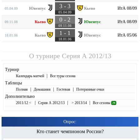
3 - 3
ИтА 08/09
Ювентус
Кьево
05.04.09
05.04.09
0 - 2
ИтА 08/09
Кьево
Ювентус
09.11.08
09.11.08
1 - 1
ИтА 05/06
Кьево
Ювентус
18.01.06
18.01.06
О турнире
Серия А 2012/13
Турнир
|
Календарь матчей
Все туры сезона
Таблицы
|
|
|
Полная
Домашняя
Гостевая
Потерянные очки
Дополнительно
|
|
|
2011/12 <
Серия А 2012/13
> 2013/14
Все сезоны
29
Опрос:
Кто станет чемпионом России?