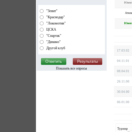
Ювен
"Зенит"
Атала
"Краснодар"
"Локомотив"
Ювен
ЦСКА
"Спартак"
"Динамо"
Другой клуб
17.03.02
04.11.01
Показать все опросы
08.04.01
26.11.00
30.04.00
06.01.00
Турнир