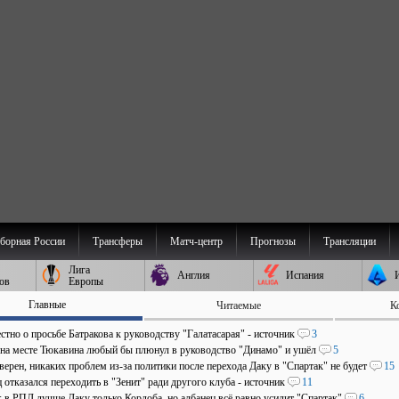
борная России
Трансферы
Матч-центр
Прогнозы
Трансляции
Лига
Англия
Испания
ов
Европы
Главные
Читаемые
К
стно о просьбе Батракова к руководству "Галатасарая" - источник
3
 на месте Тюкавина любый бы плюнул в руководство "Динамо" и ушёл
5
верен, никаких проблем из-за политики после перехода Даку в "Спартак" не будет
15
отказался переходить в "Зенит" ради другого клуба - источник
11
: в РПЛ лучше Даку только Кордоба, но албанец всё равно усилит "Спартак"
6