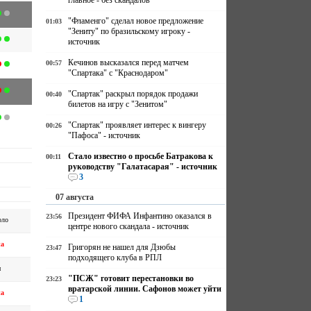
главное - без скандалов
"Фламенго" сделал новое предложение
01:03
"Зениту" по бразильскому игроку -
источник
Кечинов высказался перед матчем
00:57
"Спартака" с "Краснодаром"
"Спартак" раскрыл порядок продажи
00:40
билетов на игру с "Зенитом"
"Спартак" проявляет интерес к вингеру
00:26
"Пафоса" - источник
Стало известно о просьбе Батракова к
00:11
руководству "Галатасарая" - источник
3
07 августа
Президент ФИФА Инфантино оказался в
23:56
оло
центре нового скандала - источник
на
Григорян не нашел для Дзюбы
23:47
подходящего клуба в РПЛ
н
"ПСЖ" готовит перестановки во
23:23
вратарской линии. Сафонов может уйти
на
1