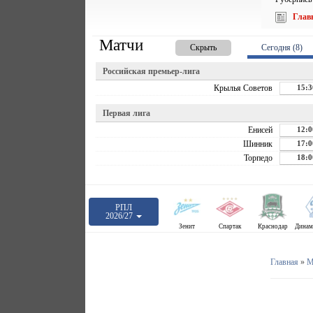
Глав
Матчи
Скрыть
Сегодня (8)
Российская премьер-лига
Крылья Советов
15:3
Первая лига
Енисей
12:0
Шинник
17:0
Торпедо
18:0
РПЛ
2026/27
Зенит
Спартак
Краснодар
Главная
»
М