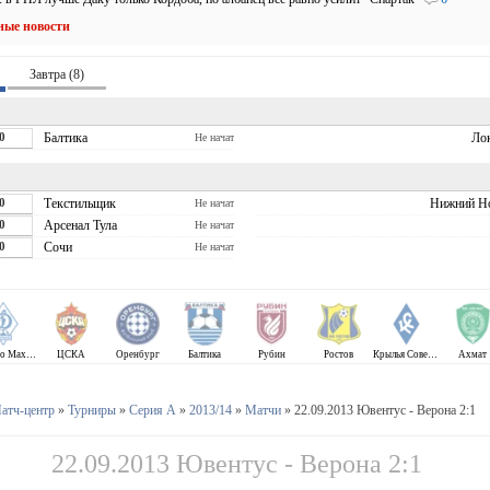
ные новости
Завтра (8)
0
Балтика
Ло
Не начат
0
Текстильщик
Нижний Н
Не начат
0
Арсенал Тула
Не начат
0
Сочи
Не начат
Динамо Махачкала
ЦСКА
Оренбург
Балтика
Рубин
Ростов
Крылья Советов
Ахмат
атч-центр
»
Турниры
»
Серия А
»
2013/14
»
Матчи
» 22.09.2013 Ювентус - Верона 2:1
22.09.2013 Ювентус - Верона 2:1