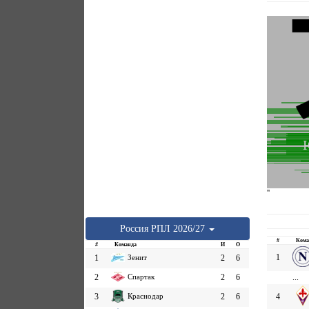
''
Россия
РПЛ
2026/27
#
Кома
#
Команда
И
О
1
1
Зенит
2
6
2
Спартак
2
6
...
3
Краснодар
2
6
4