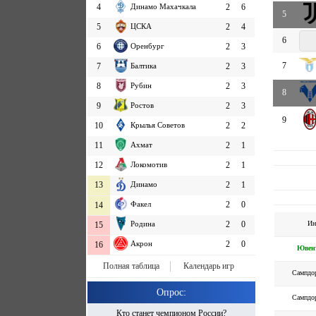
4
Динамо Махачкала
2
6
5
5
ЦСКА
2
4
6
6
Оренбург
2
3
7
7
Балтика
2
3
8
Рубин
2
3
8
9
Ростов
2
3
9
10
Крылья Советов
2
2
11
Ахмат
2
1
12
Локомотив
2
1
13
Динамо
2
1
Факел
2
0
14
Ин
Родина
2
0
15
Акрон
2
0
16
Ювен
Полная таблица
Календарь игр
Сампдо
Опрос:
Сампдо
Кто станет чемпионом России?