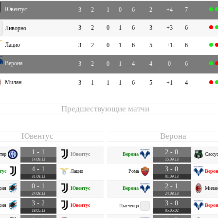
Ювентус
3
2
1
0
6
2
+4
7
3
2
0
1
6
3
+3
6
Ливорно
Лацио
3
2
0
1
6
5
+1
6
Верона
3
2
0
1
4
4
0
6
Милан
3
1
1
1
6
5
+1
4
Предшествующие матчи
Ювентус
Верона
1 - 1
2 - 0
тер
Ювентус
Верона
Сассу
14.09.13
15.09.13
4 - 1
3 - 0
тус
Лацио
Рома
Веро
31.08.13
01.09.13
0 - 1
2 - 1
рия
Ювентус
Верона
Мила
24.08.13
24.08.13
3 - 2
3 - 0
рия
Ювентус
Веро
Пьяченца
18.05.13
05.05.02