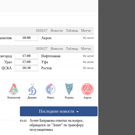
2026/27
Новости
Таблица
Матчи
комотив
18:00
Акрон
Не начат
2026/27
Новости
Таблица
Матчи
овгород
17:00
Нефтехимик
Не начат
Урал
17:00
Уфа
Не начат
ЦСКА
20:30
Ростов
Не начат
Локомотив
Динамо
Факел
Родина
Акрон
Последние новости
Агент Батракова ответил на вопрос,
03:41
обращался ли "Зенит" по трансферу
полузащитника