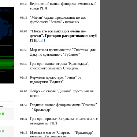
Березовский назвал фаворита чемпионской
03:30
гонки РПЛ
"Милан" сделал предложение по экс-
03:19
футболисту "Зенита" - источник
"Пока это всё выглядит очень по-
03:06
детски". Григорян раскритиковал клуб
РПЛ
1
Мор назвал преимущество "Спартака" для
02:50
Даку по сравнению с "Рубином"
Григорян назвал игрока "Краснодара",
02:36
способного заменить Сперцяна
Кержаков предостерег "Зенит" от
02:18
недооценки "Родины"
Лещук - о старте "Динамо": где-то нам не
02:05
везло
Гладилин назвал фаворита матча "Спартак"
01:52
тчи
- "Краснодар"
Григорян призвал Батракова не затягивать с
01:34
отъездом из РПЛ
Мамаев о матче "Спартак" - "Краснодар":
01:15