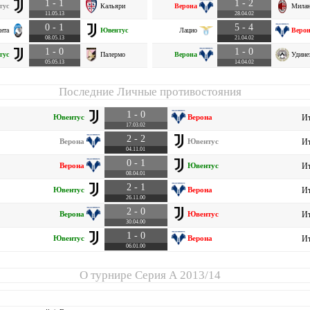
1 - 1
1 - 2
тус
Кальяри
Верона
Мила
11.05.13
28.04.02
0 - 1
5 - 4
нта
Ювентус
Лацио
Веро
08.05.13
21.04.02
1 - 0
1 - 0
тус
Палермо
Верона
Удине
05.05.13
14.04.02
Последние Личные противостояния
1 - 0
Ювентус
Верона
Ит
17.03.02
2 - 2
Верона
Ювентус
Ит
04.11.01
0 - 1
Верона
Ювентус
Ит
08.04.01
2 - 1
Ювентус
Верона
Ит
26.11.00
2 - 0
Верона
Ювентус
Ит
30.04.00
1 - 0
Ювентус
Верона
Ит
06.01.00
О турнире
Серия А 2013/14