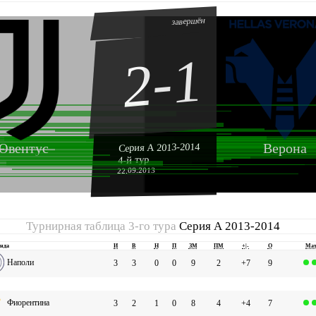
завершён
2-1
Ювентус
Верона
Серия А 2013-2014
4-й тур
22.09.2013
Турнирная таблица 3-го тура
Серия А 2013-2014
нда
И
В
Н
П
ЗМ
ПМ
+|-
О
Ма
Наполи
3
3
0
0
9
2
+7
9
Фиорентина
3
2
1
0
8
4
+4
7