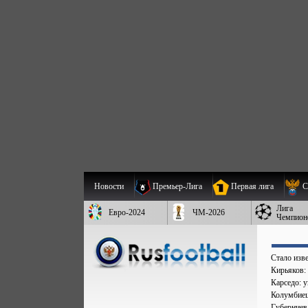
Новости
Премьер-Лига
Первая лига
С
Лига
Евро-2024
ЧМ-2026
Чемпион
Стало изве
Кирьяков:
Карседо: у
Колумбиец 
Губерниев