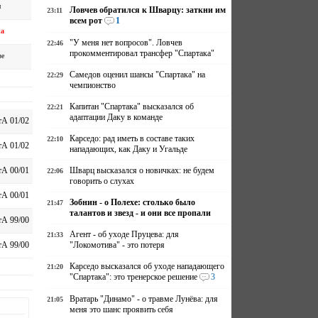
н
Ловчев обратился к Шварцу: заткни им
23:11
всем рот
1
на
"У меня нет вопросов". Ловчев
22:46
прокомментировал трансфер "Спартака"
зе
Самедов оценил шансы "Спартака" на
22:29
чемпионство
Капитан "Спартака" высказался об
22:21
адаптации Даку в команде
А 01/02
Карседо: рад иметь в составе таких
22:10
А 01/02
нападающих, как Даку и Угальде
Шварц высказался о новичках: не будем
А 00/01
22:06
говорить о слухах
А 00/01
Зобнин - о Полехе: столько было
21:47
талантов и звезд - и они все пропали
А 99/00
Агент - об уходе Пруцева: для
21:33
"Локомотива" - это потеря
А 99/00
Карседо высказался об уходе нападающего
21:20
"Спартака": это тренерское решение
3
Вратарь "Динамо" - о травме Лунёва: для
21:05
меня это шанс проявить себя