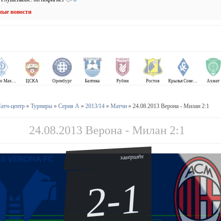
ные новости
Динамо Махачкала
ЦСКА
Оренбург
Балтика
Рубин
Ростов
Крылья Советов
Ахмат
атч-центр
»
Турниры
»
Серия А
»
2013/14
»
Матчи
» 24.08.2013 Верона - Милан 2:1
24.08.2013 Верона - Милан 2:1
завершён
2-1