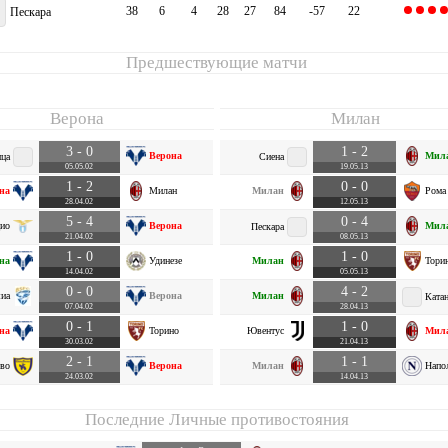
38
6
4
28
27
84
-57
22
Пескара
Предшествующие матчи
Верона
Милан
3 - 0
1 - 2
Верона
Мил
ца
Сиена
05.05.02
19.05.13
1 - 2
0 - 0
на
Милан
Милан
Рома
28.04.02
12.05.13
5 - 4
0 - 4
ио
Верона
Мил
Пескара
21.04.02
08.05.13
1 - 0
1 - 0
на
Удинезе
Милан
Тори
14.04.02
05.05.13
0 - 0
4 - 2
иа
Верона
Милан
Ката
07.04.02
28.04.13
0 - 1
1 - 0
на
Торино
Ювентус
Мил
30.03.02
21.04.13
2 - 1
1 - 1
во
Верона
Милан
Напо
24.03.02
14.04.13
Последние Личные противостояния