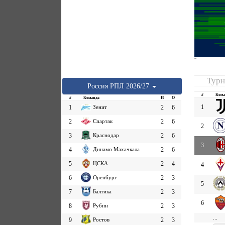
''
Турн
Россия
РПЛ
2026/27
#
Кома
#
Команда
И
О
1
1
Зенит
2
6
2
Спартак
2
6
2
3
Краснодар
2
6
3
4
Динамо Махачкала
2
6
5
ЦСКА
2
4
4
6
Оренбург
2
3
5
7
Балтика
2
3
6
8
Рубин
2
3
...
9
Ростов
2
3