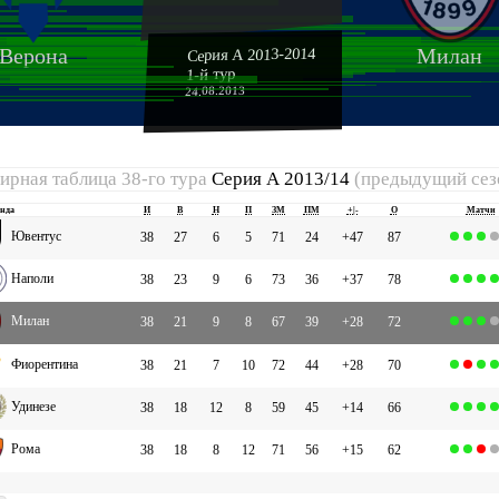
Верона
Милан
Серия А 2013-2014
1-й тур
24.08.2013
ирная таблица 38-го тура
Серия А 2013/14
(предыдущий сез
нда
И
В
Н
П
ЗМ
ПМ
+|-
О
Матчи
Ювентус
38
27
6
5
71
24
+47
87
Наполи
38
23
9
6
73
36
+37
78
Милан
38
21
9
8
67
39
+28
72
Фиорентина
38
21
7
10
72
44
+28
70
Удинезе
38
18
12
8
59
45
+14
66
Рома
38
18
8
12
71
56
+15
62