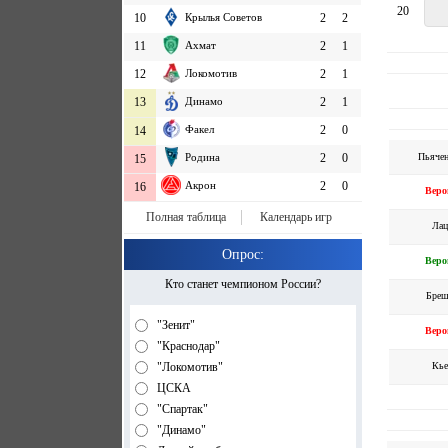
20
10
Крылья Советов
2
2
11
Ахмат
2
1
12
Локомотив
2
1
13
Динамо
2
1
Факел
2
0
14
Пьячен
Родина
2
0
15
Акрон
2
0
16
Веро
Полная таблица
Календарь игр
Лац
Опрос:
Веро
Кто станет чемпионом России?
Бреш
"Зенит"
Веро
"Краснодар"
Кье
"Локомотив"
ЦСКА
"Спартак"
"Динамо"