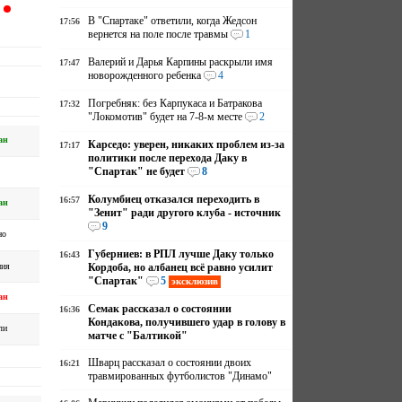
В "Спартаке" ответили, когда Жедсон
17:56
вернется на поле после травмы
1
Валерий и Дарья Карпины раскрыли имя
17:47
новорожденного ребенка
4
Погребняк: без Карпукаса и Батракова
17:32
"Локомотив" будет на 7-8-м месте
2
ан
Карседо: уверен, никаких проблем из-за
17:17
политики после перехода Даку в
"Спартак" не будет
8
Колумбиец отказался переходить в
16:57
ан
"Зенит" ради другого клуба - источник
9
но
Губерниев: в РПЛ лучше Даку только
16:43
ния
Кордоба, но албанец всё равно усилит
"Спартак"
5
эксклюзив
ан
Семак рассказал о состоянии
16:36
Кондакова, получившего удар в голову в
ли
матче с "Балтикой"
Шварц рассказал о состоянии двоих
16:21
травмированных футболистов "Динамо"