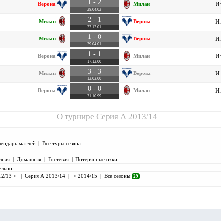
1 - 2
Верона
Милан
Ит
28.04.02
2 - 1
Милан
Верона
Ит
23.12.01
1 - 0
Милан
Верона
Ит
29.04.01
1 - 1
Верона
Милан
Ит
17.12.00
3 - 3
Милан
Верона
Ит
12.03.00
0 - 0
Верона
Милан
Ит
31.10.99
О турнире
Серия А 2013/14
лендарь матчей
|
Все туры сезона
лная
|
Домашняя
|
Гостевая
|
Потерянные очки
ельно
12/13 <
|
Серия А 2013/14
|
> 2014/15
|
Все сезоны
29