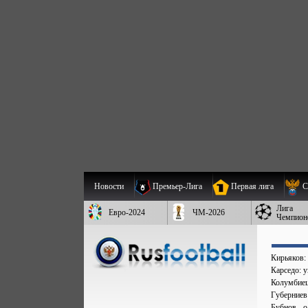
Новости
Премьер-Лига
Первая лига
С
Лига
Евро-2024
ЧМ-2026
Чемпион
Кирьяков:
Карседо: у
Колумбиец 
Губерниев
Бубнов - 