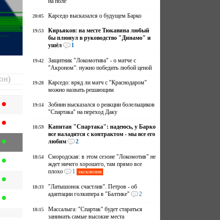
на поле
Карседо высказался о будущем Барко
20:05
Кирьяков: на месте Тюкавина любый
19:53
бы плюнул в руководство "Динамо" и
ушёл
1
Защитник "Локомотива" - о матче с
19:42
"Акроном": нужно победить любой ценой
он)
Карседо: вряд ли матч с "Краснодаром"
19:28
можно назвать решающим
Зобнин высказался о реакции болельщиков
19:14
"Спартака" на переход Даку
Капитан "Спартака": надеюсь, у Барко
18:59
все наладится с контрактом - мы все его
любим
2
Смородская: в этом сезоне "Локомотив" не
18:54
ждет ничего хорошего, там прямо все
плохо
1
эксклюзив
"Латышонок счастлив". Петров - об
18:33
адаптации голкипера в "Балтике"
2
Массалыга: "Спартак" будет стараться
18:15
занимать самые высокие места