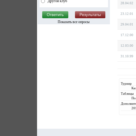
Другой клуб
28.04.02
23.12.01
Показать все опросы
29.04.01
17.12.00
12.03.00
31.10.99
Турнир
Ка
Таблицы
По
Дополнит
20