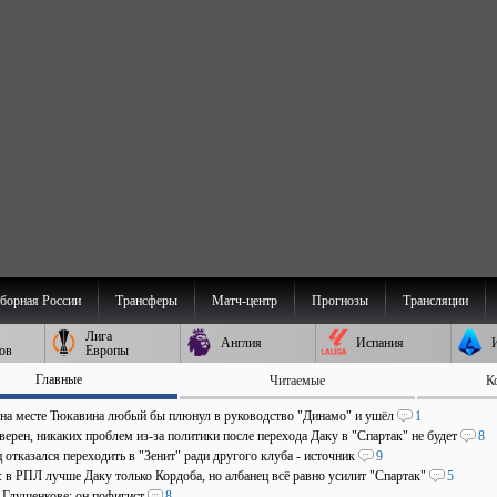
борная России
Трансферы
Матч-центр
Прогнозы
Трансляции
Лига
Англия
Испания
ов
Европы
Главные
Читаемые
К
 на месте Тюкавина любый бы плюнул в руководство "Динамо" и ушёл
1
верен, никаких проблем из-за политики после перехода Даку в "Спартак" не будет
8
отказался переходить в "Зенит" ради другого клуба - источник
9
: в РПЛ лучше Даку только Кордоба, но албанец всё равно усилит "Спартак"
5
о Глушенкове: он пофигист
8