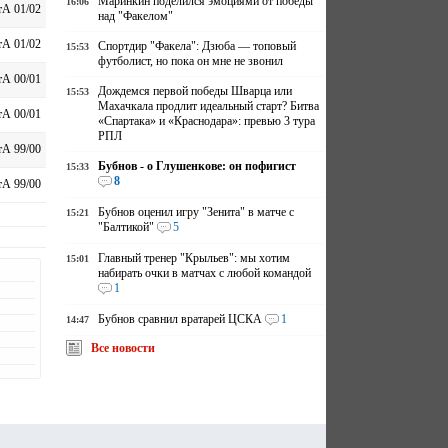
Маринкин поделился эмоциями от победы
16:06
А 01/02
над "Факелом"
А 01/02
Спортдир "Факела": Дзюба — топовый
15:53
футболист, но пока он мне не звонил
А 00/01
Дождемся первой победы Шварца или
15:53
Махачкала продлит идеальный старт? Битва
А 00/01
«Спартака» и «Краснодара»: превью 3 тура
РПЛ
А 99/00
Бубнов - о Глушенкове: он пофигист
15:33
8
А 99/00
Бубнов оценил игру "Зенита" в матче с
15:21
"Балтикой"
5
Главный тренер "Крыльев": мы хотим
15:01
набирать очки в матчах с любой командой
1
Бубнов сравнил вратарей ЦСКА
1
14:47
Все новости