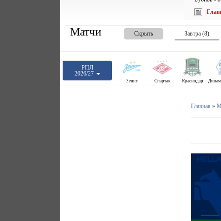
Глав
Матчи
Скрыть
Завтра (8)
РПЛ
2026/27
Зенит
Спартак
Краснодар
Главная
»
М