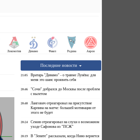
Локомотив
Динамо
Факел
Родина
Акрон
Последние новости
Вратарь "Динамо" - о травме Лунёва: для
21:05
меня это шанс проявить себя
"Сочи" добрался до Москвы после проблем
20:46
с вылетом
Лангович отреагировал на присутствие
20:40
Карпина на матче: большей мотивации от
этого не будет
Семин отреагировал на слухи о возможном
20:24
уходе Сафонова из "ПСЖ"
В "Зените" рассказали, когда Нино вернется
20:19