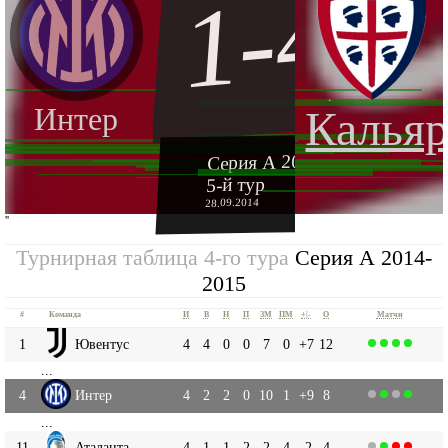
1-4
Интер
Калья
Серия А 2014-2015
5-й тур
28.09.2014
''
Турнирная таблица 4-го тура
Серия А 2014-
2015
#
Команда
И
В
Н
П
ЗМ
ПМ
+|-
О
Матчи
1
Ювентус
4
4
0
0
7
0
+7
12
...
4
Интер
4
2
2
0
10
1
+9
8
...
11
Аталанта
4
1
1
2
2
4
-2
4