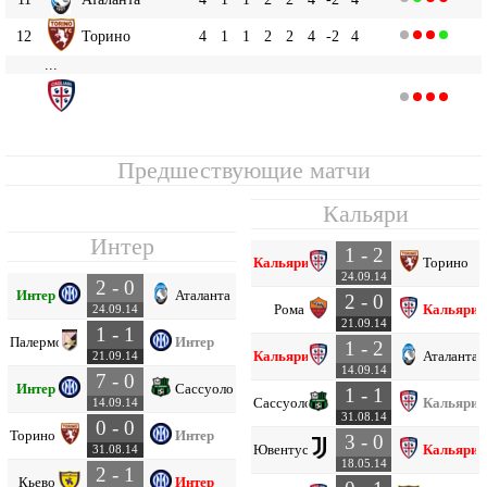
12
Торино
4
1
1
2
2
4
-2
4
...
Кальяри
20
4
0
1
3
3
7
-4
1
Предшествующие матчи
Кальяри
Интер
1 - 2
Кальяри
Торино
24.09.14
2 - 0
Интер
Аталанта
2 - 0
Рома
Кальяри
24.09.14
21.09.14
1 - 1
Палермо
Интер
1 - 2
Кальяри
Аталанта
21.09.14
14.09.14
7 - 0
Интер
Сассуоло
1 - 1
Сассуоло
Кальяри
14.09.14
31.08.14
0 - 0
Торино
Интер
3 - 0
Ювентус
Кальяри
31.08.14
18.05.14
2 - 1
Кьево
Интер