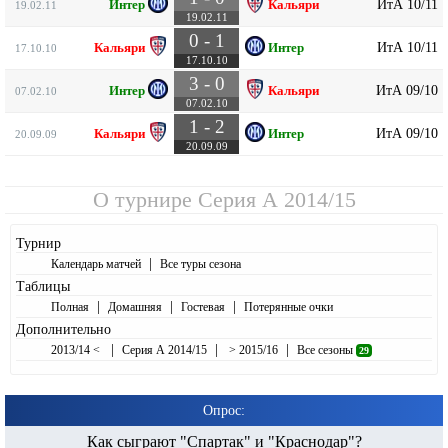
ИтА 10/11
Интер
Кальяри
19.02.11
19.02.11
0 - 1
ИтА 10/11
Кальяри
Интер
17.10.10
17.10.10
3 - 0
ИтА 09/10
Интер
Кальяри
07.02.10
07.02.10
1 - 2
ИтА 09/10
Кальяри
Интер
20.09.09
20.09.09
О турнире
Серия А 2014/15
Турнир
|
Календарь матчей
Все туры сезона
Таблицы
|
|
|
Полная
Домашняя
Гостевая
Потерянные очки
Дополнительно
|
|
|
2013/14 <
Серия А 2014/15
> 2015/16
Все сезоны
29
Опрос:
Как сыграют "Спартак" и "Краснодар"?