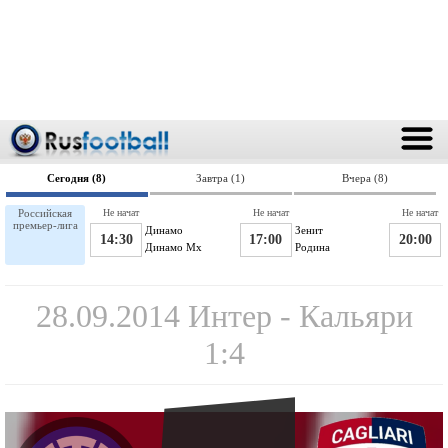
Сегодня (8)
Завтра (1)
Вчера (8)
Российская
Не начат
Не начат
Не начат
премьер-лига
Динамо
Зенит
14:30
17:00
20:00
Динамо Мх
Родина
28.09.2014 Интер - Кальяри
1:4