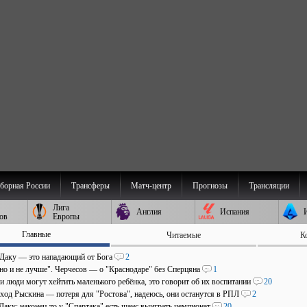
борная России
Трансферы
Матч-центр
Прогнозы
Трансляции
Лига
Англия
Испания
ов
Европы
Главные
Читаемые
К
 Даку — это нападающий от Бога
2
 но и не лучше". Черчесов — о "Краснодаре" без Сперцяна
1
и люди могут хейтить маленького ребёнка, это говорит об их воспитании
20
уход Рыскина — потеря для "Ростова", надеюсь, они останутся в РПЛ
2
Даку: наконец-то у "Спартака" есть шанс выиграть чемпионат
20