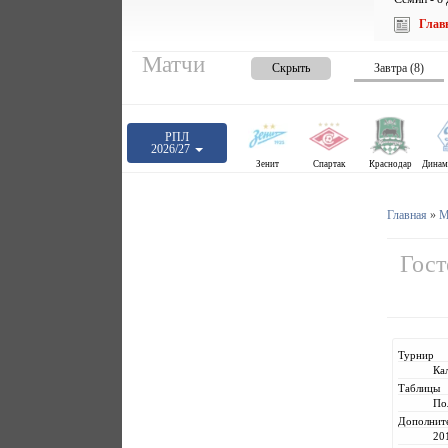
Глав
Матчи
Скрыть
Завтра (8)
РПЛ
2026/27
Зенит
Спартак
Краснодар
Главная
»
М
Гост
Турнир
Ка
Таблицы
По
Дополнит
20