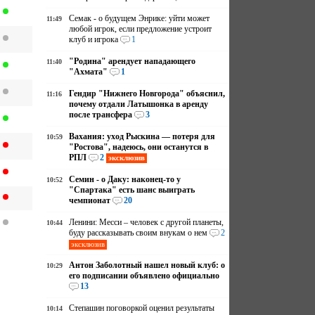
Семак - о будущем Энрике: уйти может
11:49
любой игрок, если предложение устроит
клуб и игрока
1
"Родина" арендует нападающего
11:40
"Ахмата"
1
Гендир "Нижнего Новгорода" объяснил,
11:16
почему отдали Латышонка в аренду
после трансфера
3
Вахания: уход Рыскина — потеря для
10:59
"Ростова", надеюсь, они останутся в
РПЛ
2
эксклюзив
Семин - о Даку: наконец-то у
10:52
"Спартака" есть шанс выиграть
чемпионат
20
Ленини: Месси – человек с другой планеты,
10:44
буду рассказывать своим внукам о нем
2
эксклюзив
Антон Заболотный нашел новый клуб: о
10:29
его подписании объявлено официально
13
Степашин поговоркой оценил результаты
10:14