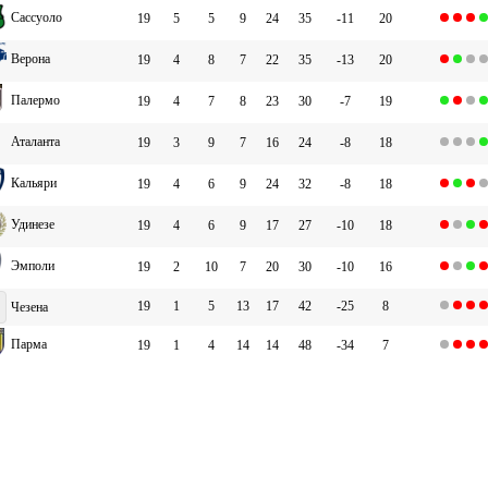
Сассуоло
19
5
5
9
24
35
-11
20
Верона
19
4
8
7
22
35
-13
20
Палермо
19
4
7
8
23
30
-7
19
Аталанта
19
3
9
7
16
24
-8
18
Кальяри
19
4
6
9
24
32
-8
18
Удинезе
19
4
6
9
17
27
-10
18
Эмполи
19
2
10
7
20
30
-10
16
19
1
5
13
17
42
-25
8
Чезена
Парма
19
1
4
14
14
48
-34
7