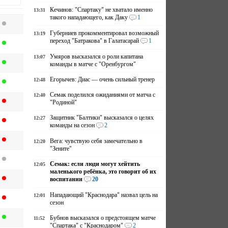
Кечинов: "Спартаку" не хватало именно
13:31
такого нападающего, как Даку
1
Губерниев прокомментировал возможный
13:19
переход "Батракова" в Галатасарай
1
Умяров высказался о роли капитана
13:07
команды в матче с "Оренбургом"
Егорычев: Диас — очень сильный тренер
12:48
Семак поделился ожиданиями от матча с
12:40
"Родиной"
Защитник "Балтики" высказался о целях
12:27
команды на сезон
2
Вега: чувствую себя замечательно в
12:20
"Зените"
Семак: если люди могут хейтить
12:05
маленького ребёнка, это говорит об их
воспитании
20
Нападающий "Краснодара" назвал цель на
12:01
сезон
Бубнов высказался о предстоящем матче
11:52
"Спартака" с "Краснодаром"
2