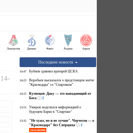
Локомотив
Динамо
Факел
Родина
Акрон
Последние новости
Бубнов сравнил вратарей ЦСКА
14:47
014-
Воробьев высказался о предстоящем матче
14:23
"Краснодара" со "Спартаком"
Кузнецов: Даку — это нападающий от
14:15
Бога
2
Умяров поделился информацией о
13:51
будущем Барко в "Спартаке"
"Не хуже, но и не лучше". Черчесов — о
13:35
"Краснодаре" без Сперцяна
1
эксклюзив