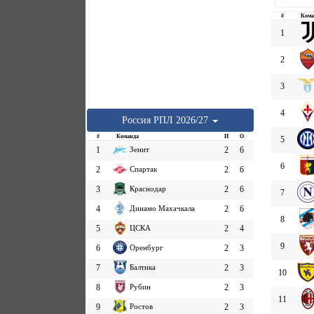
#
Кома
1
2
3
4
Россия
РПЛ
2026/27
#
Команда
И
О
5
1
Зенит
2
6
6
2
Спартак
2
6
3
Краснодар
2
6
7
4
Динамо Махачкала
2
6
8
5
ЦСКА
2
4
9
6
Оренбург
2
3
7
Балтика
2
3
10
8
Рубин
2
3
11
9
Ростов
2
3