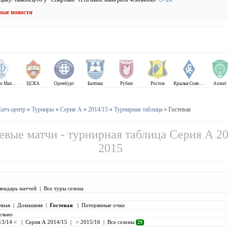
ные новости
Динамо Махачкала
ЦСКА
Оренбург
Балтика
Рубин
Ростов
Крылья Советов
Ахмат
атч-центр
»
Турниры
»
Серия А
»
2014/15
»
Турнирная таблица
» Гостевая
евые матчи - турнирная таблица Серия А 2
2015
лендарь матчей
|
Все туры сезона
лная
|
Домашняя
|
Гостевая
|
Потерянные очки
ельно
13/14 <
|
Серия А 2014/15
|
> 2015/16
|
Все сезоны
29