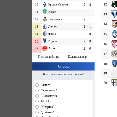
12
10
Крылья Советов
2
2
11
Ахмат
2
1
13
12
Локомотив
2
1
14
13
Динамо
2
1
Факел
2
0
15
14
Родина
2
0
15
16
Акрон
2
0
16
17
Полная таблица
Календарь игр
18
Опрос:
19
Кто станет чемпионом России?
20
"Зенит"
"Краснодар"
"Локомотив"
ЦСКА
"Спартак"
"Динамо"