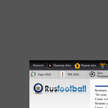
Новости
Премьер-Лига
Первая лига
С
Лига
Евро-2024
ЧМ-2026
Чемпион
Кузнецов:
"Не хуже,
Семак: есл
Вахания: 
Семин - о 