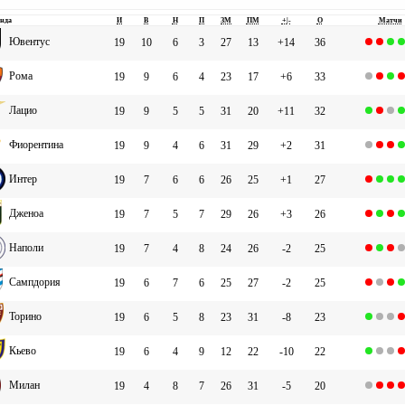
нда
И
В
Н
П
ЗМ
ПМ
+|-
О
Матчи
Ювентус
19
10
6
3
27
13
+14
36
Рома
19
9
6
4
23
17
+6
33
Лацио
19
9
5
5
31
20
+11
32
Фиорентина
19
9
4
6
31
29
+2
31
Интер
19
7
6
6
26
25
+1
27
Дженоа
19
7
5
7
29
26
+3
26
Наполи
19
7
4
8
24
26
-2
25
Сампдория
19
6
7
6
25
27
-2
25
Торино
19
6
5
8
23
31
-8
23
Кьево
19
6
4
9
12
22
-10
22
Милан
19
4
8
7
26
31
-5
20