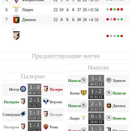
6
Лацио
22
10
4
8
37
26
+11
34
7
Дженоа
22
8
8
6
30
26
+4
32
...
Палермо
9
22
7
9
6
34
36
-2
30
Предшествующие матчи
Наполи
Палермо
3 - 1
Наполи
Удинезе
08.02.15
3 - 0
Интер
Палермо
1 - 2
Кьево
Наполи
08.02.15
01.02.15
2 - 1
Палермо
Верона
2 - 1
Наполи
Дженоа
01.02.15
26.01.15
1 - 1
Сампдория
Палермо
0 - 1
Лацио
Наполи
25.01.15
18.01.15
1 - 1
Палермо
Рома
1 - 3
Наполи
Ювентус
17.01.15