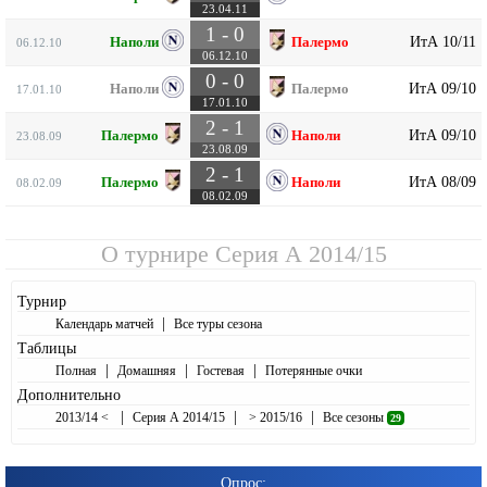
23.04.11
1 - 0
ИтА 10/11
Наполи
Палермо
06.12.10
06.12.10
0 - 0
ИтА 09/10
Наполи
Палермо
17.01.10
17.01.10
2 - 1
ИтА 09/10
Палермо
Наполи
23.08.09
23.08.09
2 - 1
ИтА 08/09
Палермо
Наполи
08.02.09
08.02.09
О турнире
Серия А 2014/15
Турнир
|
Календарь матчей
Все туры сезона
Таблицы
|
|
|
Полная
Домашняя
Гостевая
Потерянные очки
Дополнительно
|
|
|
2013/14 <
Серия А 2014/15
> 2015/16
Все сезоны
29
Опрос: