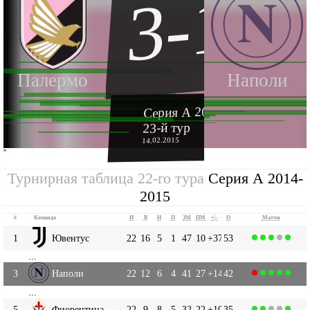
3-1
Палермо
Наполи
Серия А 2014-2015
23-й тур
14.02.2015
''
Турнирная таблица 22-го тура
Серия А 2014-
2015
#
Команда
И
В
Н
П
ЗМ
ПМ
+|-
О
Матчи
1
Ювентус
22
16
5
1
47
10
+37
53
...
3
Наполи
22
12
6
4
41
27
+14
42
...
5
Фиорентина
22
9
8
5
32
22
+10
35