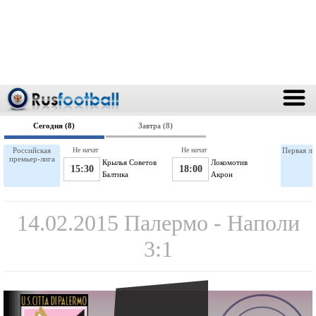
Сегодня (8)
Завтра (8)
Российская
Не начат
Не начат
Первая ли
премьер-лига
Крылья Советов
Локомотив
15:30
18:00
Балтика
Акрон
14.02.2015 Палермо - Наполи
3:1