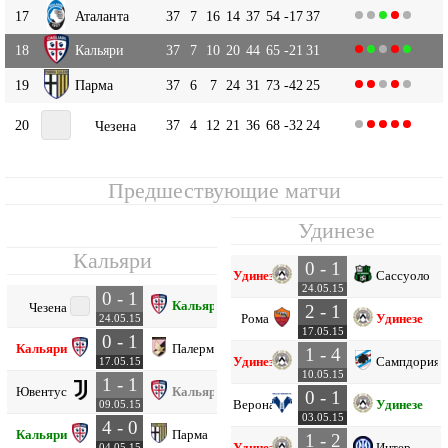
17
Аталанта
37
7
16
14
37
54
-17
37
18
Кальяри
37
7
10
20
44
65
-21
31
19
Парма
37
6
7
24
31
73
-42
25
20
37
4
12
21
36
68
-32
24
Чезена
Предшествующие матчи
Удинезе
Кальяри
0 - 1
Удинезе
Сассуоло
24.05.15
0 - 1
Кальяри
Чезена
2 - 1
Рома
Удинезе
24.05.15
17.05.15
0 - 1
Кальяри
Палермо
1 - 4
Удинезе
Сампдория
17.05.15
10.05.15
1 - 1
Ювентус
Кальяри
0 - 1
Верона
Удинезе
09.05.15
03.05.15
4 - 0
Кальяри
Парма
1 - 2
Удинезе
Интер
04.05.15