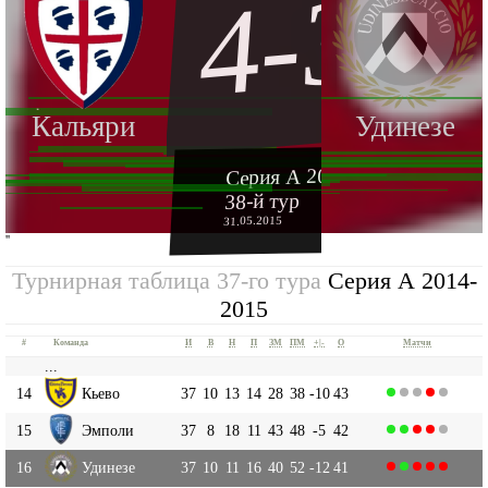
4-3
Кальяри
Удинезе
Серия А 2014-2015
38-й тур
31.05.2015
''
Турнирная таблица 37-го тура
Серия А 2014-
2015
#
Команда
И
В
Н
П
ЗМ
ПМ
+|-
О
Матчи
...
14
Кьево
37
10
13
14
28
38
-10
43
15
Эмполи
37
8
18
11
43
48
-5
42
16
Удинезе
37
10
11
16
40
52
-12
41