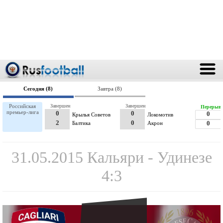
Сегодня (8)
Завтра (8)
Российская
Завершен
Завершен
Перерыв
премьер-лига
0
0
0
Крылья Советов
Локомотив
2
0
Балтика
Акрон
0
31.05.2015 Кальяри - Удинезе
4:3