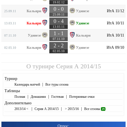
19.02.12
0 - 0
ИтА 11/12
Кальяри
Удинезе
25.09.11
25.09.11
0 - 4
ИтА 10/11
Кальяри
Удинезе
13.03.11
13.03.11
1 - 1
ИтА 10/11
Удинезе
Кальяри
07.11.10
07.11.10
2 - 2
ИтА 09/10
Кальяри
Удинезе
02.05.10
02.05.10
О турнире
Серия А 2014/15
Турнир
|
Календарь матчей
Все туры сезона
Таблицы
|
|
|
Полная
Домашняя
Гостевая
Потерянные очки
Дополнительно
|
|
|
2013/14 <
Серия А 2014/15
> 2015/16
Все сезоны
29
Опрос: