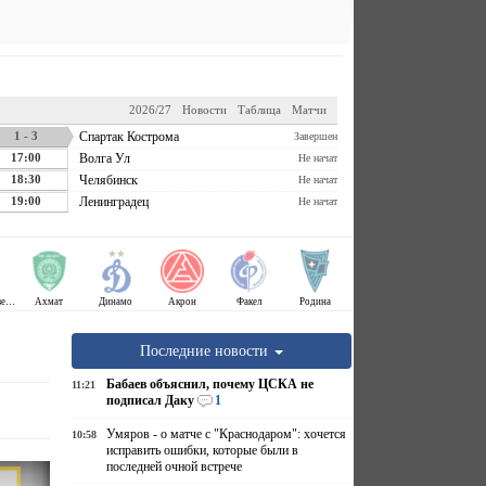
2026/27
Новости
Таблица
Матчи
1 - 3
Спартак Кострома
Завершен
17:00
Волга Ул
Не начат
18:30
Челябинск
Не начат
19:00
Ленинградец
Не начат
Крылья Советов
Ахмат
Динамо
Акрон
Факел
Родина
Последние новости
Бабаев объяснил, почему ЦСКА не
11:21
подписал Даку
1
Умяров - о матче с "Краснодаром": хочется
10:58
исправить ошибки, которые были в
последней очной встрече