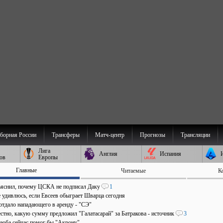
борная России
Трансферы
Матч-центр
Прогнозы
Трансляции
Лига
Англия
Испания
ов
Европы
Главные
Читаемые
К
ъяснил, почему ЦСКА не подписал Даку
1
е удивлюсь, если Евсеев обыграет Шварца сегодня
отдало нападающего в аренду - "СЭ"
стно, какую сумму предложил "Галатасарай" за Батракова - источник
3
зюба сейчас помог бы "Акрону"