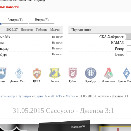
ные новости
Завтра (1)
Вчера (8)
2026/27
Новости
Таблица
Матчи
Первая лига
амо Мх
СКА-Хабаровск
Не начат
на
КАМАЗ
Не начат
нодар
Ротор
Не начат
бург
Велес
Не начат
лтика
Динамо Махачкала
ЦСКА
Ростов
Рубин
Оренбург
Локомотив
атч-центр
»
Турниры
»
Серия А
»
2014/15
»
Матчи
» 31.05.2015 Сассуоло - Дженоа 3:1
31.05.2015 Сассуоло - Дженоа 3:1
завершён