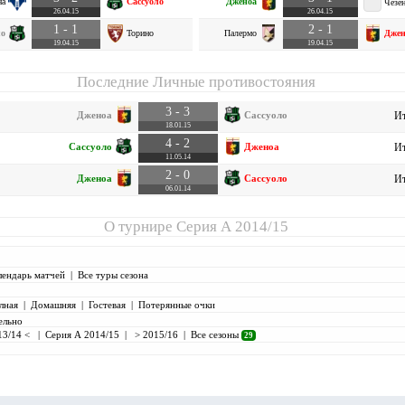
на
Сассуоло
Дженоа
Чезен
26.04.15
26.04.15
1 - 1
2 - 1
ло
Торино
Палермо
Джен
19.04.15
19.04.15
Последние Личные противостояния
3 - 3
Дженоа
Сассуоло
Ит
18.01.15
4 - 2
Сассуоло
Дженоа
Ит
11.05.14
2 - 0
Дженоа
Сассуоло
Ит
06.01.14
О турнире
Серия А 2014/15
лендарь матчей
|
Все туры сезона
лная
|
Домашняя
|
Гостевая
|
Потерянные очки
ельно
13/14 <
|
Серия А 2014/15
|
> 2015/16
|
Все сезоны
29