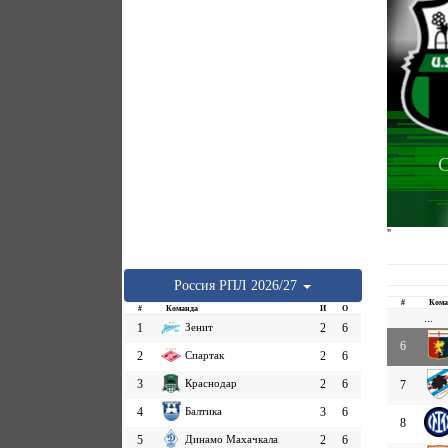
С
''
Россия
РПЛ
2026/27
#
Кома
#
Команда
И
О
...
1
Зенит
2
6
6
2
Спартак
2
6
3
Краснодар
2
6
7
4
Балтика
3
6
8
5
Динамо Махачкала
2
6