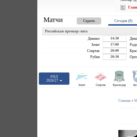
Глав
Матчи
Скрыть
Сегодня (8)
Российская премьер-лига
Динамо
14:30
Дин
Зенит
17:00
Роди
Спартак
20:00
Крас
Рубин
20:30
Орен
РПЛ
2026/27
Зенит
Спартак
Краснодар
Ба
Главная
»
М