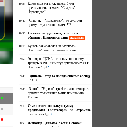
Коновалов ответил, за кем будет
10:54
преимущество в матче "Спартак" -
"Краснодар"
"Спартак" - "Краснодар": где смотреть
10:40
прямую трансляцию матча ЧР
Силкин: не удивлюсь, если Евсеев
10:30
обыграет Шварца сегодня
эксклюзив
Кучаев пожаловался на календарь
10:13
"Ростова": хочется домой, к семье
Экс-игрок ЦСКА: не понимаю, почему
09:59
тренеры в РПЛ не могут приспособиться к
"Балтике"
2
"Динамо" отдало нападающего в аренду
09:46
- "СЭ"
"Зенит" - "Родина": где бесплатно смотреть
09:33
прямую трансляцию матча чемпионата
России
Стало известно, какую сумму
09:16
предложил "Галатасарай" за Батракова
- источник
3
Легионер "Динамо": если Тюкавин
08:59