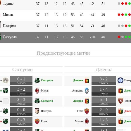
Торино
37
13
12
12
43
45
-2
51
Милан
37
12
13
12
53
49
+4
49
Палермо
37
11
13
13
51
54
-3
46
Сассуоло
37
11
13
13
46
56
-10
46
Предшествующие матчи
Сассуоло
Дженоа
0 - 1
3 - 2
зе
Сассуоло
Дженоа
Инте
24.05.15
23.05.15
3 - 2
1 - 4
ло
Милан
Аталанта
Джен
17.05.15
17.05.15
2 - 3
5 - 1
Сассуоло
Дженоа
Тори
на
10.05.15
11.05.15
0 - 0
2 - 0
ло
Палермо
Рома
Джен
02.05.15
03.05.15
0 - 3
1 - 3
ло
Рома
Милан
Джен
29.04.15
29.04.15
3 - 2
3 - 1