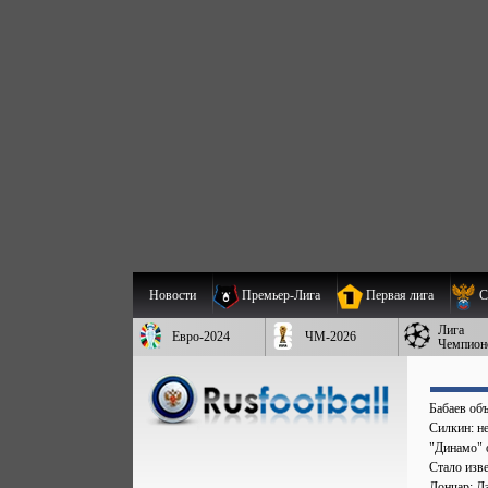
Новости
Премьер-Лига
Первая лига
С
Лига
Евро-2024
ЧМ-2026
Чемпион
Бабаев об
Силкин: н
"Динамо" 
Стало изве
Лончар: Д