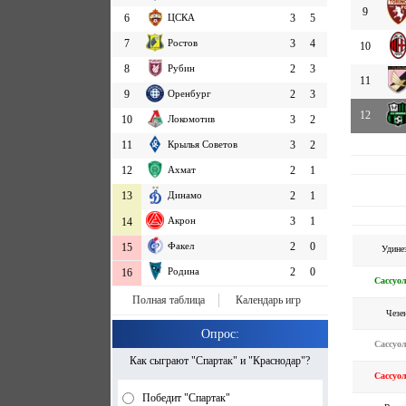
9
6
ЦСКА
3
5
7
Ростов
3
4
10
8
Рубин
2
3
11
9
Оренбург
2
3
12
10
Локомотив
3
2
11
Крылья Советов
3
2
12
Ахмат
2
1
13
Динамо
2
1
Акрон
3
1
14
Факел
2
0
15
Удине
Родина
2
0
16
Сассуо
Полная таблица
Календарь игр
Чезе
Опрос:
Сассуо
Как сыграют "Спартак" и "Краснодар"?
Сассуо
Победит "Спартак"