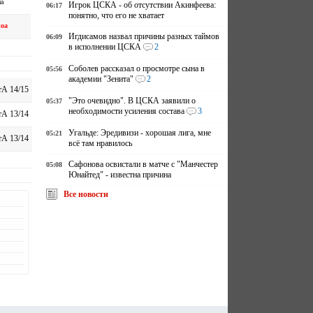
а
Игрок ЦСКА - об отсутствии Акинфеева:
06:17
понятно, что его не хватает
оа
Игдисамов назвал причины разных таймов
06:09
в исполнении ЦСКА
2
Соболев рассказал о просмотре сына в
05:56
академии "Зенита"
2
А 14/15
"Это очевидно". В ЦСКА заявили о
05:37
необходимости усиления состава
3
А 13/14
Угальде: Эредивизи - хорошая лига, мне
05:21
А 13/14
всё там нравилось
Сафонова освистали в матче с "Манчестер
05:08
Юнайтед" - известна причина
Все новости