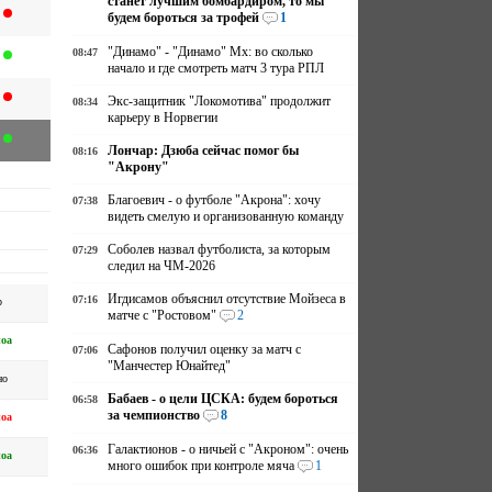
станет лучшим бомбардиром, то мы
будем бороться за трофей
1
"Динамо" - "Динамо" Мх: во сколько
08:47
начало и где смотреть матч 3 тура РПЛ
Экс-защитник "Локомотива" продолжит
08:34
карьеру в Норвегии
Лончар: Дзюба сейчас помог бы
08:16
"Акрону"
Благоевич - о футболе "Акрона": хочу
07:38
видеть смелую и организованную команду
Соболев назвал футболиста, за которым
07:29
следил на ЧМ-2026
Игдисамов объяснил отсутствие Мойзеса в
07:16
р
матче с "Ростовом"
2
оа
Сафонов получил оценку за матч с
07:06
"Манчестер Юнайтед"
но
Бабаев - о цели ЦСКА: будем бороться
06:58
за чемпионство
8
оа
Галактионов - о ничьей с "Акроном": очень
06:36
оа
много ошибок при контроле мяча
1