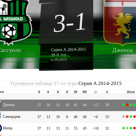
3-1
ассуоло
Дженоа
Серия А 2014-2015
38-й тур
31.05.2015
Турнирная таблица 37-го тура
Серия А 2014-2015
нда
И
В
Н
П
ЗМ
ПМ
+|-
О
Матчи
Дженоа
37
16
11
10
61
44
+17
59
Сампдория
37
13
16
8
46
40
+6
55
Интер
37
13
13
11
55
45
+10
52