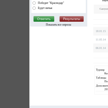
Веро
Победит "Краснодар"
Будет ничья
Сассуо
Показать все опросы
18.01.15
11.05.14
06.01.14
Турнир
Ка
Таблицы
По
Дополнит
20