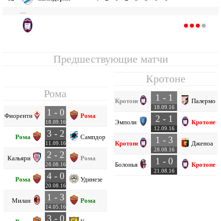
...
Кротоне
20
4
0
1
3
3
7
-4
1
Предшествующие матчи
Кротоне
Рома
1 - 1
Кротоне
Палермо
18.09.16
1 - 0
Фиорентина
Рома
2 - 1
Эмполи
Кротоне
18.09.16
12.09.16
3 - 2
Рома
Сампдория
1 - 3
Кротоне
Дженоа
11.09.16
28.08.16
2 - 2
Кальяри
Рома
1 - 0
Болонья
Кротоне
28.08.16
21.08.16
4 - 0
Рома
Удинезе
20.08.16
1 - 3
Милан
Рома
14.05.16
3 - 0