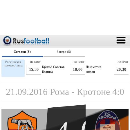
Сегодня (8)
Завтра (8)
Российская
Не начат
Не начат
Не начат
премьер-лига
Крылья Советов
Локомотив
15:30
18:00
20:30
Балтика
Акрон
21.09.2016 Рома - Кротоне 4:0