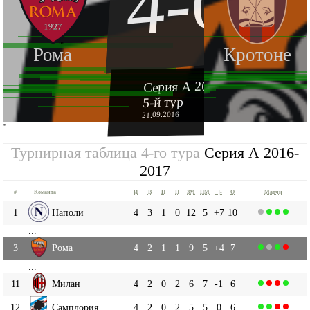
4-0
Рома
Кротоне
Серия А 2016-2017
5-й тур
21.09.2016
''
Турнирная таблица 4-го тура
Серия А 2016-
2017
#
Команда
И
В
Н
П
ЗМ
ПМ
+|-
О
Матчи
1
Наполи
4
3
1
0
12
5
+7
10
...
3
Рома
4
2
1
1
9
5
+4
7
...
11
Милан
4
2
0
2
6
7
-1
6
12
Сампдория
4
2
0
2
5
5
0
6