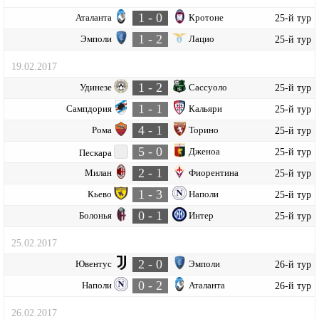
1 - 0
Аталанта
Кротоне
25-й тур
1 - 2
Эмполи
Лацио
25-й тур
19.02.2017
1 - 2
Удинезе
Сассуоло
25-й тур
1 - 1
Сампдория
Кальяри
25-й тур
4 - 1
Рома
Торино
25-й тур
5 - 0
Дженоа
25-й тур
Пескара
2 - 1
Милан
Фиорентина
25-й тур
1 - 3
Кьево
Наполи
25-й тур
0 - 1
Болонья
Интер
25-й тур
25.02.2017
2 - 0
Ювентус
Эмполи
26-й тур
0 - 2
Наполи
Аталанта
26-й тур
26.02.2017