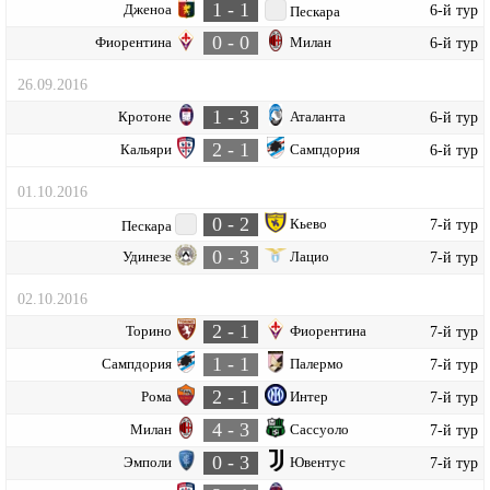
1 - 1
Дженоа
6-й тур
Пескара
0 - 0
Фиорентина
Милан
6-й тур
26.09.2016
1 - 3
Кротоне
Аталанта
6-й тур
2 - 1
Кальяри
Сампдория
6-й тур
01.10.2016
0 - 2
Кьево
7-й тур
Пескара
0 - 3
Удинезе
Лацио
7-й тур
02.10.2016
2 - 1
Торино
Фиорентина
7-й тур
1 - 1
Сампдория
Палермо
7-й тур
2 - 1
Рома
Интер
7-й тур
4 - 3
Милан
Сассуоло
7-й тур
0 - 3
Эмполи
Ювентус
7-й тур