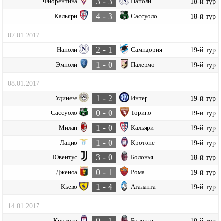
3 - 3
Фиорентина
Наполи
18-й тур
4 - 3
Кальяри
Сассуоло
18-й тур
07.01.2017
2 - 1
Наполи
Сампдория
19-й тур
1 - 0
Эмполи
Палермо
19-й тур
08.01.2017
1 - 2
Удинезе
Интер
19-й тур
0 - 0
Сассуоло
Торино
19-й тур
1 - 0
Милан
Кальяри
19-й тур
1 - 0
Лацио
Кротоне
19-й тур
3 - 0
Ювентус
Болонья
18-й тур
0 - 1
Дженоа
Рома
19-й тур
1 - 4
Кьево
Аталанта
19-й тур
14.01.2017
0 - 1
Кротоне
Болонья
19-й тур