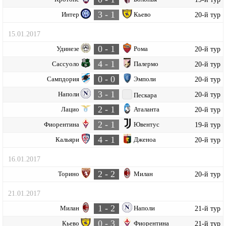
3 - 1
Интер
Кьево
20-й тур
15.01.2017
0 - 1
Удинезе
Рома
20-й тур
4 - 1
Сассуоло
Палермо
20-й тур
0 - 0
Сампдория
Эмполи
20-й тур
3 - 1
Наполи
20-й тур
Пескара
2 - 1
Лацио
Аталанта
20-й тур
2 - 1
Фиорентина
Ювентус
19-й тур
4 - 1
Кальяри
Дженоа
20-й тур
16.01.2017
2 - 2
Торино
Милан
20-й тур
21.01.2017
1 - 2
Милан
Наполи
21-й тур
0 - 3
Кьево
Фиорентина
21-й тур