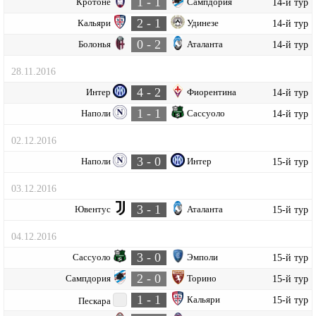
1 - 1
Кротоне
Сампдория
14-й тур
2 - 1
Кальяри
Удинезе
14-й тур
0 - 2
Болонья
Аталанта
14-й тур
28.11.2016
4 - 2
Интер
Фиорентина
14-й тур
1 - 1
Наполи
Сассуоло
14-й тур
02.12.2016
3 - 0
Наполи
Интер
15-й тур
03.12.2016
3 - 1
Ювентус
Аталанта
15-й тур
04.12.2016
3 - 0
Сассуоло
Эмполи
15-й тур
2 - 0
Сампдория
Торино
15-й тур
1 - 1
Кальяри
15-й тур
Пескара