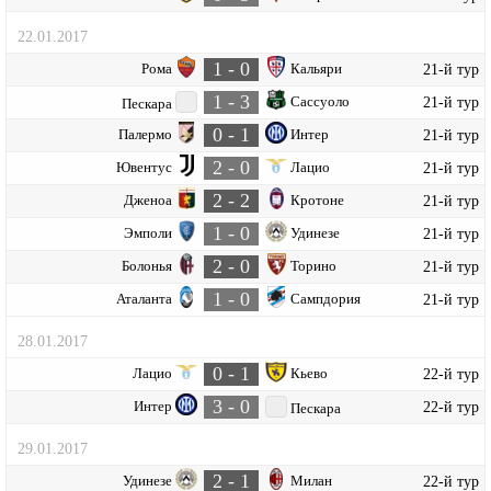
22.01.2017
1 - 0
Рома
Кальяри
21-й тур
1 - 3
Сассуоло
21-й тур
Пескара
0 - 1
Палермо
Интер
21-й тур
2 - 0
Ювентус
Лацио
21-й тур
2 - 2
Дженоа
Кротоне
21-й тур
1 - 0
Эмполи
Удинезе
21-й тур
2 - 0
Болонья
Торино
21-й тур
1 - 0
Аталанта
Сампдория
21-й тур
28.01.2017
0 - 1
Лацио
Кьево
22-й тур
3 - 0
Интер
22-й тур
Пескара
29.01.2017
2 - 1
Удинезе
Милан
22-й тур