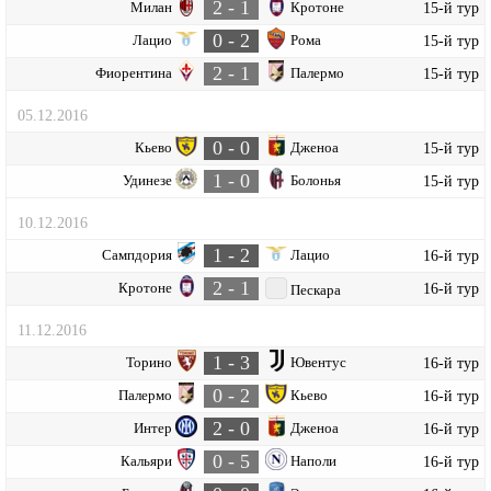
2 - 1
Милан
Кротоне
15-й тур
0 - 2
Лацио
Рома
15-й тур
2 - 1
Фиорентина
Палермо
15-й тур
05.12.2016
0 - 0
Кьево
Дженоа
15-й тур
1 - 0
Удинезе
Болонья
15-й тур
10.12.2016
1 - 2
Сампдория
Лацио
16-й тур
2 - 1
Кротоне
16-й тур
Пескара
11.12.2016
1 - 3
Торино
Ювентус
16-й тур
0 - 2
Палермо
Кьево
16-й тур
2 - 0
Интер
Дженоа
16-й тур
0 - 5
Кальяри
Наполи
16-й тур