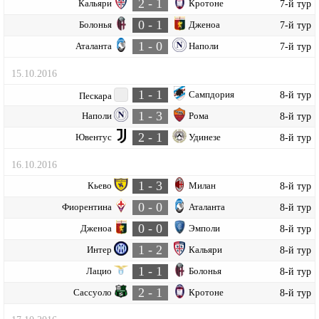
2 - 1
Кальяри
Кротоне
7-й тур
0 - 1
Болонья
Дженоа
7-й тур
1 - 0
Аталанта
Наполи
7-й тур
15.10.2016
1 - 1
Сампдория
8-й тур
Пескара
1 - 3
Наполи
Рома
8-й тур
2 - 1
Ювентус
Удинезе
8-й тур
16.10.2016
1 - 3
Кьево
Милан
8-й тур
0 - 0
Фиорентина
Аталанта
8-й тур
0 - 0
Дженоа
Эмполи
8-й тур
1 - 2
Интер
Кальяри
8-й тур
1 - 1
Лацио
Болонья
8-й тур
2 - 1
Сассуоло
Кротоне
8-й тур