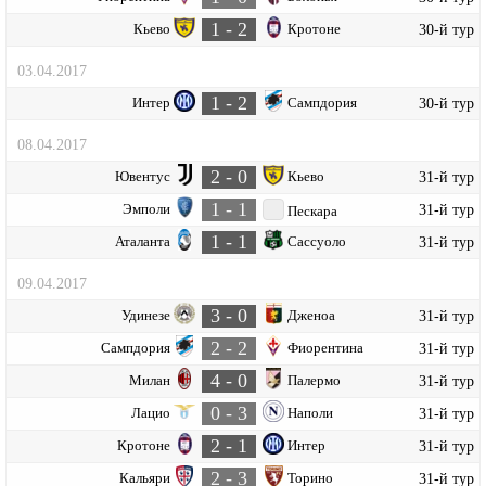
1 - 2
Кьево
Кротоне
30-й тур
03.04.2017
1 - 2
Интер
Сампдория
30-й тур
08.04.2017
2 - 0
Ювентус
Кьево
31-й тур
1 - 1
Эмполи
31-й тур
Пескара
1 - 1
Аталанта
Сассуоло
31-й тур
09.04.2017
3 - 0
Удинезе
Дженоа
31-й тур
2 - 2
Сампдория
Фиорентина
31-й тур
4 - 0
Милан
Палермо
31-й тур
0 - 3
Лацио
Наполи
31-й тур
2 - 1
Кротоне
Интер
31-й тур
2 - 3
Кальяри
Торино
31-й тур