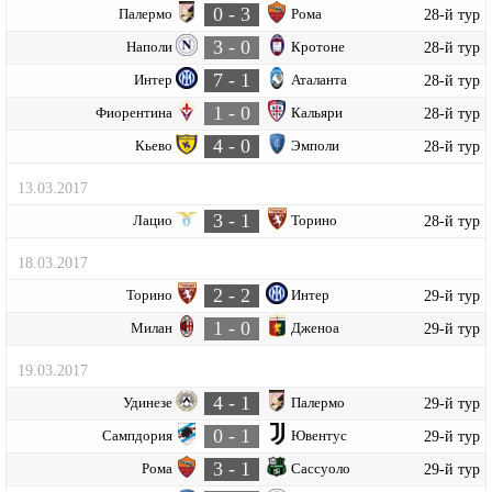
0 - 3
Палермо
Рома
28-й тур
3 - 0
Наполи
Кротоне
28-й тур
7 - 1
Интер
Аталанта
28-й тур
1 - 0
Фиорентина
Кальяри
28-й тур
4 - 0
Кьево
Эмполи
28-й тур
13.03.2017
3 - 1
Лацио
Торино
28-й тур
18.03.2017
2 - 2
Торино
Интер
29-й тур
1 - 0
Милан
Дженоа
29-й тур
19.03.2017
4 - 1
Удинезе
Палермо
29-й тур
0 - 1
Сампдория
Ювентус
29-й тур
3 - 1
Рома
Сассуоло
29-й тур