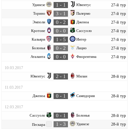
1 - 1
Удинезе
Ювентус
27-й тур
3 - 1
Торино
Палермо
27-й тур
0 - 2
Эмполи
Дженоа
27-й тур
0 - 0
Кротоне
Сассуоло
27-й тур
1 - 5
Кальяри
Интер
27-й тур
0 - 2
Болонья
Лацио
27-й тур
0 - 0
Аталанта
Фиорентина
27-й тур
10.03.2017
2 - 1
Ювентус
Милан
28-й тур
11.03.2017
0 - 1
Дженоа
Сампдория
28-й тур
12.03.2017
0 - 1
Сассуоло
Болонья
28-й тур
1 - 3
Удинезе
28-й тур
Пескара