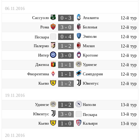
06.11.2016
0 - 3
Сассуоло
Аталанта
12-й тур
3 - 0
Рома
Болонья
12-й тур
0 - 4
Эмполи
12-й тур
Пескара
1 - 2
Палермо
Милан
12-й тур
3 - 0
Интер
Кротоне
12-й тур
1 - 1
Дженоа
Удинезе
12-й тур
1 - 1
Фиорентина
Сампдория
12-й тур
1 - 2
Кьево
Ювентус
12-й тур
19.11.2016
1 - 2
Удинезе
Наполи
13-й тур
3 - 0
Ювентус
13-й тур
Пескара
1 - 0
Кьево
Кальяри
13-й тур
20.11.2016