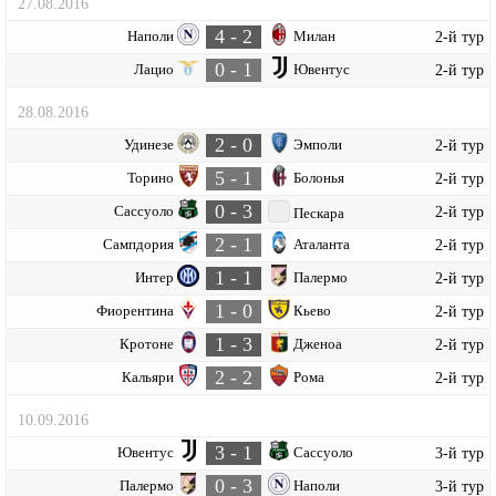
27.08.2016
4 - 2
Наполи
Милан
2-й тур
0 - 1
Лацио
Ювентус
2-й тур
28.08.2016
2 - 0
Удинезе
Эмполи
2-й тур
5 - 1
Торино
Болонья
2-й тур
0 - 3
Сассуоло
2-й тур
Пескара
2 - 1
Сампдория
Аталанта
2-й тур
1 - 1
Интер
Палермо
2-й тур
1 - 0
Фиорентина
Кьево
2-й тур
1 - 3
Кротоне
Дженоа
2-й тур
2 - 2
Кальяри
Рома
2-й тур
10.09.2016
3 - 1
Ювентус
Сассуоло
3-й тур
0 - 3
Палермо
Наполи
3-й тур