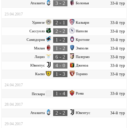
3 - 2
Аталанта
Болонья
33-й тур
23.04.2017
2 - 1
Удинезе
Кальяри
33-й тур
2 - 2
Сассуоло
Наполи
33-й тур
1 - 2
Сампдория
Кротоне
33-й тур
1 - 2
Милан
Эмполи
33-й тур
6 - 2
Лацио
Палермо
33-й тур
4 - 0
Ювентус
Дженоа
33-й тур
1 - 3
Кьево
Торино
33-й тур
24.04.2017
1 - 4
Рома
33-й тур
Пескара
28.04.2017
2 - 2
Аталанта
Ювентус
34-й тур
29.04.2017