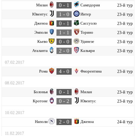
0 - 1
Милан
Сампдория
23-й тур
1 - 0
Ювентус
Интер
23-й тур
0 - 1
Дженоа
Сассуоло
23-й тур
1 - 1
Эмполи
Торино
23-й тур
0 - 0
Кьево
Удинезе
23-й тур
2 - 0
Аталанта
Кальяри
23-й тур
07.02.2017
4 - 0
Рома
Фиорентина
23-й тур
08.02.2017
0 - 1
Болонья
Милан
23-й тур
0 - 2
Кротоне
Ювентус
23-й тур
10.02.2017
2 - 0
Наполи
Дженоа
24-й тур
11.02.2017