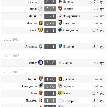
0 - 3
Болонья
17-й тур
Пескара
5 - 3
Наполи
Торино
17-й тур
3 - 1
Лацио
Фиорентина
17-й тур
3 - 4
Дженоа
Палермо
17-й тур
2 - 1
Кьево
Сампдория
17-й тур
20.12.2016
2 - 1
Аталанта
Эмполи
18-й тур
21.12.2016
3 - 0
Интер
Лацио
18-й тур
22.12.2016
1 - 0
Торино
Дженоа
18-й тур
0 - 0
Сампдория
Удинезе
18-й тур
3 - 1
Рома
Кьево
18-й тур
1 - 1
Палермо
18-й тур
Пескара