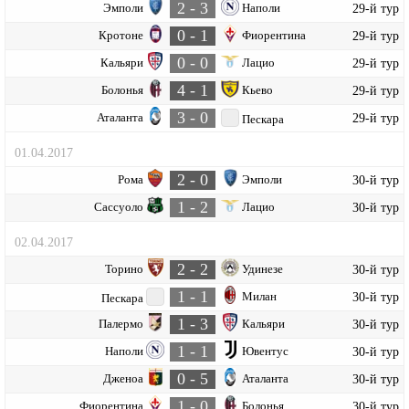
2 - 3
Эмполи
Наполи
29-й тур
0 - 1
Кротоне
Фиорентина
29-й тур
0 - 0
Кальяри
Лацио
29-й тур
4 - 1
Болонья
Кьево
29-й тур
3 - 0
Аталанта
29-й тур
Пескара
01.04.2017
2 - 0
Рома
Эмполи
30-й тур
1 - 2
Сассуоло
Лацио
30-й тур
02.04.2017
2 - 2
Торино
Удинезе
30-й тур
1 - 1
Милан
30-й тур
Пескара
1 - 3
Палермо
Кальяри
30-й тур
1 - 1
Наполи
Ювентус
30-й тур
0 - 5
Дженоа
Аталанта
30-й тур
1 - 0
Фиорентина
Болонья
30-й тур