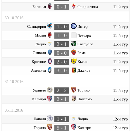
0 - 1
Болонья
Фиорентина
11-й тур
30.10.2016
1 - 0
Сампдория
Интер
11-й тур
1 - 0
Милан
11-й тур
Пескара
2 - 1
Лацио
Сассуоло
11-й тур
0 - 0
Эмполи
Рома
11-й тур
2 - 0
Кротоне
Кьево
11-й тур
3 - 0
Аталанта
Дженоа
11-й тур
31.10.2016
2 - 2
Удинезе
Торино
11-й тур
2 - 1
Кальяри
Палермо
11-й тур
05.11.2016
1 - 1
Наполи
Лацио
12-й тур
5 - 1
Торино
Кальяри
12-й тур