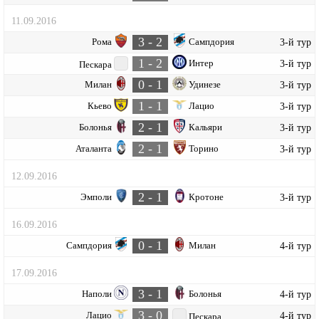
11.09.2016
3 - 2
Рома
Сампдория
3-й тур
1 - 2
Интер
3-й тур
Пескара
0 - 1
Милан
Удинезе
3-й тур
1 - 1
Кьево
Лацио
3-й тур
2 - 1
Болонья
Кальяри
3-й тур
2 - 1
Аталанта
Торино
3-й тур
12.09.2016
2 - 1
Эмполи
Кротоне
3-й тур
16.09.2016
0 - 1
Сампдория
Милан
4-й тур
17.09.2016
3 - 1
Наполи
Болонья
4-й тур
3 - 0
Лацио
4-й тур
Пескара