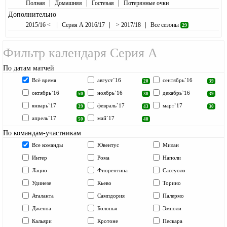
|
|
|
Полная
Домашняя
Гостевая
Потерянные очки
Дополнительно
|
|
|
2015/16 <
Серия А 2016/17
> 2017/18
Все сезоны
29
Фильтр календаря Серия А
По датам матчей
Всё время
август`16
сентябрь`16
20
39
октябрь`16
ноябрь`16
декабрь`16
50
30
39
январь`17
февраль`17
март`17
39
43
30
апрель`17
май`17
50
40
По командам-участникам
Все команды
Ювентус
Милан
Интер
Рома
Наполи
Лацио
Фиорентина
Сассуоло
Удинезе
Кьево
Торино
Аталанта
Сампдория
Палермо
Дженоа
Болонья
Эмполи
Кальяри
Кротоне
Пескара