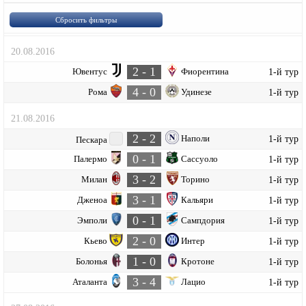
Сбросить фильтры
20.08.2016
2 - 1
Ювентус
Фиорентина
1-й тур
4 - 0
Рома
Удинезе
1-й тур
21.08.2016
2 - 2
Наполи
1-й тур
Пескара
0 - 1
Палермо
Сассуоло
1-й тур
3 - 2
Милан
Торино
1-й тур
3 - 1
Дженоа
Кальяри
1-й тур
0 - 1
Эмполи
Сампдория
1-й тур
2 - 0
Кьево
Интер
1-й тур
1 - 0
Болонья
Кротоне
1-й тур
3 - 4
Аталанта
Лацио
1-й тур