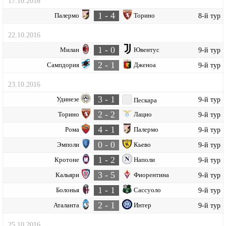
17.10.2016
1 - 4
Палермо
Торино
8-й тур
22.10.2016
1 - 0
Милан
Ювентус
9-й тур
2 - 1
Сампдория
Дженоа
9-й тур
23.10.2016
3 - 1
Удинезе
9-й тур
Пескара
2 - 2
Торино
Лацио
9-й тур
4 - 1
Рома
Палермо
9-й тур
0 - 0
Эмполи
Кьево
9-й тур
1 - 2
Кротоне
Наполи
9-й тур
3 - 5
Кальяри
Фиорентина
9-й тур
1 - 1
Болонья
Сассуоло
9-й тур
2 - 1
Аталанта
Интер
9-й тур
25.10.2016