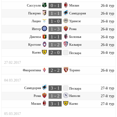
0 - 1
Сассуоло
Милан
26-й тур
1 - 1
Палермо
Сампдория
26-й тур
1 - 0
Лацио
Удинезе
26-й тур
1 - 3
Интер
Рома
26-й тур
1 - 1
Дженоа
Болонья
26-й тур
1 - 2
Кротоне
Кальяри
26-й тур
2 - 0
Кьево
26-й тур
Пескара
27.02.2017
2 - 2
Фиорентина
Торино
26-й тур
04.03.2017
3 - 1
Сампдория
27-й тур
Пескара
1 - 2
Рома
Наполи
27-й тур
3 - 1
Милан
Кьево
27-й тур
05.03.2017