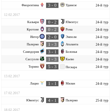
3 - 0
Фиорентина
Удинезе
24-й тур
12.02.2017
0 - 2
Кальяри
Ювентус
24-й тур
0 - 2
Кротоне
Рома
24-й тур
2 - 0
Интер
Эмполи
24-й тур
1 - 3
Палермо
Аталанта
24-й тур
3 - 1
Сампдория
Болонья
24-й тур
1 - 3
Сассуоло
Кьево
24-й тур
5 - 3
Торино
24-й тур
Пескара
13.02.2017
1 - 1
Лацио
Милан
24-й тур
17.02.2017
4 - 1
Ювентус
Палермо
25-й тур
18.02.2017