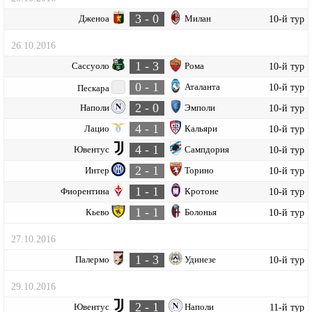
3 - 0
Дженоа
Милан
10-й тур
26.10.2016
1 - 3
Сассуоло
Рома
10-й тур
0 - 1
Аталанта
10-й тур
Пескара
2 - 0
Наполи
Эмполи
10-й тур
4 - 1
Лацио
Кальяри
10-й тур
4 - 1
Ювентус
Сампдория
10-й тур
2 - 1
Интер
Торино
10-й тур
1 - 1
Фиорентина
Кротоне
10-й тур
1 - 1
Кьево
Болонья
10-й тур
27.10.2016
1 - 3
Палермо
Удинезе
10-й тур
29.10.2016
2 - 1
Ювентус
Наполи
11-й тур