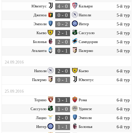
4 - 0
Ювентус
Кальяри
5-й тур
0 - 0
Дженоа
Наполи
5-й тур
0 - 2
Эмполи
Интер
5-й тур
2 - 1
Кьево
Сассуоло
5-й тур
2 - 0
Болонья
Сампдория
5-й тур
0 - 1
Аталанта
Палермо
5-й тур
24.09.2016
2 - 0
Наполи
Кьево
6-й тур
0 - 1
Палермо
Ювентус
6-й тур
25.09.2016
3 - 1
Торино
Рома
6-й тур
1 - 0
Сассуоло
Удинезе
6-й тур
2 - 0
Лацио
Эмполи
6-й тур
1 - 1
Интер
Болонья
6-й тур