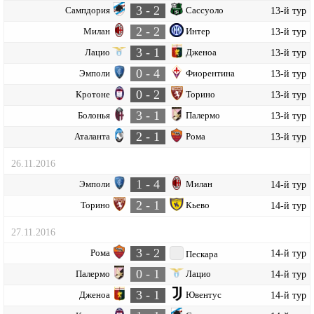
3 - 2
Сампдория
Сассуоло
13-й тур
2 - 2
Милан
Интер
13-й тур
3 - 1
Лацио
Дженоа
13-й тур
0 - 4
Эмполи
Фиорентина
13-й тур
0 - 2
Кротоне
Торино
13-й тур
3 - 1
Болонья
Палермо
13-й тур
2 - 1
Аталанта
Рома
13-й тур
26.11.2016
1 - 4
Эмполи
Милан
14-й тур
2 - 1
Торино
Кьево
14-й тур
27.11.2016
3 - 2
Рома
14-й тур
Пескара
0 - 1
Палермо
Лацио
14-й тур
3 - 1
Дженоа
Ювентус
14-й тур