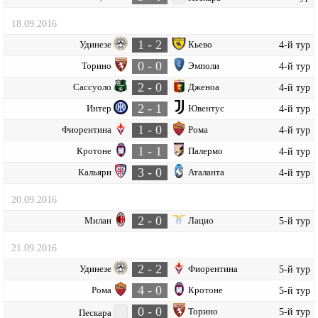
18.09.2016
1 - 2
Удинезе
Кьево
4-й тур
0 - 0
Торино
Эмполи
4-й тур
2 - 0
Сассуоло
Дженоа
4-й тур
2 - 1
Интер
Ювентус
4-й тур
1 - 0
Фиорентина
Рома
4-й тур
1 - 1
Кротоне
Палермо
4-й тур
3 - 0
Кальяри
Аталанта
4-й тур
20.09.2016
2 - 0
Милан
Лацио
5-й тур
21.09.2016
2 - 2
Удинезе
Фиорентина
5-й тур
4 - 0
Рома
Кротоне
5-й тур
0 - 0
Торино
5-й тур
Пескара