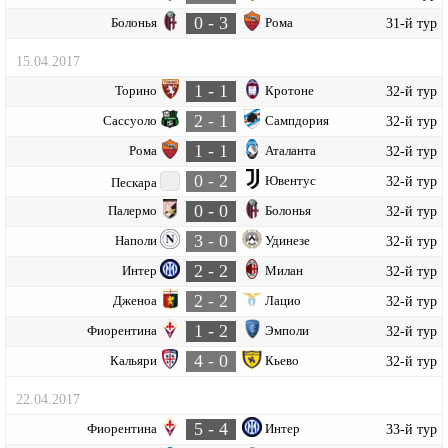
0 - 3
Болонья
Рома
31-й тур
15.04.2017
1 - 1
Торино
Кротоне
32-й тур
2 - 1
Сассуоло
Сампдория
32-й тур
1 - 1
Рома
Аталанта
32-й тур
0 - 2
Ювентус
32-й тур
Пескара
0 - 0
Палермо
Болонья
32-й тур
3 - 0
Наполи
Удинезе
32-й тур
2 - 2
Интер
Милан
32-й тур
2 - 2
Дженоа
Лацио
32-й тур
1 - 2
Фиорентина
Эмполи
32-й тур
4 - 0
Кальяри
Кьево
32-й тур
22.04.2017
5 - 4
Фиорентина
Интер
33-й тур