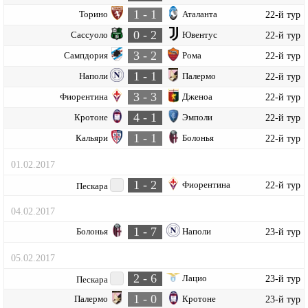
1 - 1
Торино
Аталанта
22-й тур
0 - 2
Сассуоло
Ювентус
22-й тур
3 - 2
Сампдория
Рома
22-й тур
1 - 1
Наполи
Палермо
22-й тур
3 - 3
Фиорентина
Дженоа
22-й тур
4 - 1
Кротоне
Эмполи
22-й тур
1 - 1
Кальяри
Болонья
22-й тур
01.02.2017
1 - 2
Фиорентина
22-й тур
Пескара
04.02.2017
1 - 7
Болонья
Наполи
23-й тур
05.02.2017
2 - 6
Лацио
23-й тур
Пескара
1 - 0
Палермо
Кротоне
23-й тур