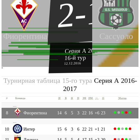
2-1
Фиорентина
Сассуоло
Серия А 2016-2017
16-й тур
12.12.2016
''
Турнирная таблица 15-го тура
Серия А 2016-
2017
#
Команда
И
В
Н
П
ЗМ
ПМ
+|-
О
Матчи
...
8
Фиорентина
14
6
5
3
22
16
+6
23
...
10
Интер
15
6
3
6
22
21
+1
21
11
Дженоа
14
5
5
4
17
15
+2
20