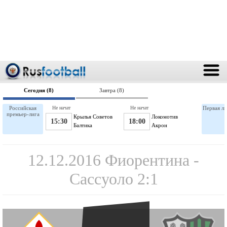
Сегодня (8)
Завтра (8)
Российская
Не начат
Не начат
Первая ли
премьер-лига
Крылья Советов
Локомотив
15:30
18:00
Балтика
Акрон
12.12.2016 Фиорентина -
Сассуоло 2:1