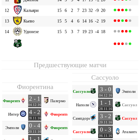
12
Кальяри
15
6
2
7
23
32
-9
20
13
Кьево
15
5
4
6
14
16
-2
19
14
Удинезе
15
5
3
7
19
23
-4
18
Сассуоло
15
15
5
2
8
20
26
-6
17
Предшествующие матчи
Сассуоло
Фиорентина
3 - 0
Сассуоло
Эмполи
04.12.16
2 - 1
Фиорентина
Палермо
1 - 1
Наполи
Сассуоло
04.12.16
28.11.16
4 - 2
Интер
Фиорентина
3 - 2
Сампдория
Сассуоло
28.11.16
20.11.16
0 - 4
Эмполи
Фиорентина
0 - 3
Сассуоло
Аталанта
20.11.16
06.11.16
1 - 1