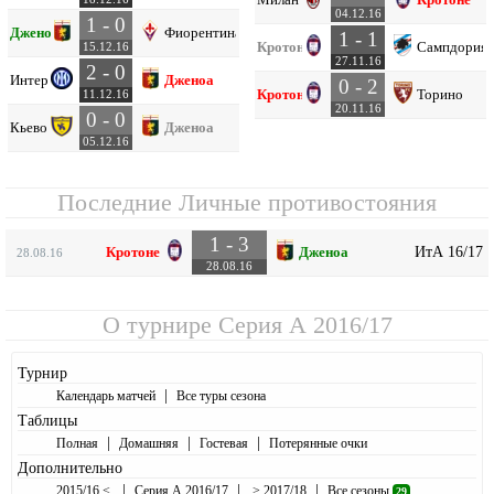
04.12.16
1 - 0
Дженоа
Фиорентина
1 - 1
Кротоне
Сампдория
15.12.16
27.11.16
2 - 0
Интер
Дженоа
0 - 2
Кротоне
Торино
11.12.16
20.11.16
0 - 0
Кьево
Дженоа
05.12.16
Последние Личные противостояния
1 - 3
ИтА 16/17
Кротоне
Дженоа
28.08.16
28.08.16
О турнире
Серия А 2016/17
Турнир
|
Календарь матчей
Все туры сезона
Таблицы
|
|
|
Полная
Домашняя
Гостевая
Потерянные очки
Дополнительно
|
|
|
2015/16 <
Серия А 2016/17
> 2017/18
Все сезоны
29