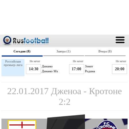
Сегодня (8)
Завтра (1)
Вчера (8)
Российская
Не начат
Не начат
Не начат
премьер-лига
Динамо
Зенит
14:30
17:00
20:00
Динамо Мх
Родина
22.01.2017 Дженоа - Кротоне
2:2