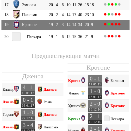
17
Эмполи
20
4
6
10
11
26
-15
18
18
Палермо
20
2
4
14
17
40
-23
10
19
Кротоне
19
2
3
14
14
34
-20
9
20
19
1
6
12
15
36
-21
9
Пескара
Предшествующие матчи
Кротоне
Дженоа
0 - 1
Кротоне
Болонья
14.01.17
4 - 1
Кальяри
Дженоа
1 - 0
Лацио
Кротоне
15.01.17
08.01.17
0 - 1
Дженоа
Рома
2 - 0
Удинезе
Кротоне
08.01.17
18.12.16
1 - 0
Торино
Дженоа
2 - 1
Кротоне
22.12.16
Пескара
10.12.16
3 - 4
Дженоа
Палермо
2 - 1
Милан
Кротоне
18.12.16