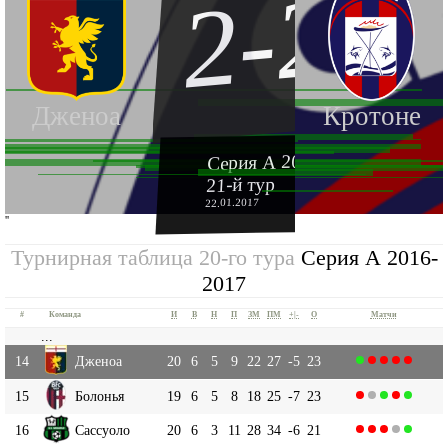
2-2
Дженоа
Кротоне
Серия А 2016-2017
21-й тур
22.01.2017
''
Турнирная таблица 20-го тура
Серия А 2016-
2017
#
Команда
И
В
Н
П
ЗМ
ПМ
+|-
О
Матчи
...
14
Дженоа
20
6
5
9
22
27
-5
23
15
Болонья
19
6
5
8
18
25
-7
23
16
Сассуоло
20
6
3
11
28
34
-6
21