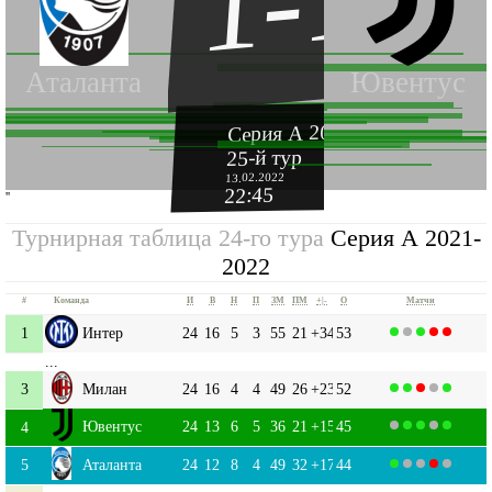
1-1
Аталанта
Ювентус
Серия А 2021-2022
25-й тур
13.02.2022
22:45
''
Турнирная таблица 24-го тура
Серия А 2021-
2022
#
Команда
И
В
Н
П
ЗМ
ПМ
+|-
О
Матчи
1
Интер
24
16
5
3
55
21
+34
53
...
3
Милан
24
16
4
4
49
26
+23
52
Ювентус
24
13
6
5
36
21
+15
45
4
5
Аталанта
24
12
8
4
49
32
+17
44