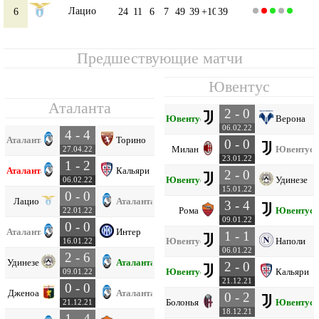
Лацио
6
24
11
6
7
49
39
+10
39
Предшествующие матчи
Ювентус
Аталанта
2 - 0
Ювентус
Верона
06.02.22
4 - 4
Аталанта
Торино
0 - 0
Милан
Ювентус
27.04.22
23.01.22
1 - 2
Аталанта
Кальяри
2 - 0
Ювентус
Удинезе
06.02.22
15.01.22
0 - 0
Лацио
Аталанта
3 - 4
Рома
Ювентус
22.01.22
09.01.22
0 - 0
Аталанта
Интер
1 - 1
Ювентус
Наполи
16.01.22
06.01.22
2 - 6
Удинезе
Аталанта
2 - 0
Ювентус
Кальяри
09.01.22
21.12.21
0 - 0
Дженоа
Аталанта
0 - 2
Болонья
Ювентус
21.12.21
18.12.21
1 - 4