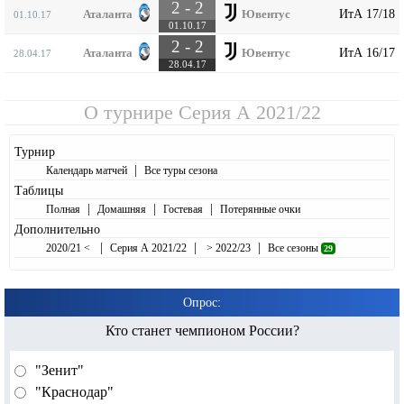
2 - 2
ИтА 17/18
Аталанта
Ювентус
01.10.17
01.10.17
2 - 2
ИтА 16/17
Аталанта
Ювентус
28.04.17
28.04.17
О турнире
Серия А 2021/22
Турнир
|
Календарь матчей
Все туры сезона
Таблицы
|
|
|
Полная
Домашняя
Гостевая
Потерянные очки
Дополнительно
|
|
|
2020/21 <
Серия А 2021/22
> 2022/23
Все сезоны
29
Опрос:
Кто станет чемпионом России?
"Зенит"
"Краснодар"