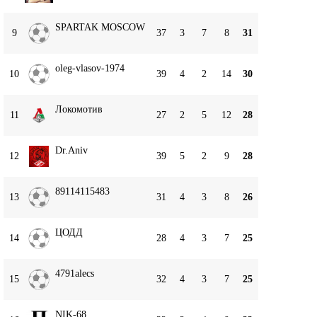
SPARTAK MOSCOW
9
37
3
7
8
31
oleg-vlasov-1974
10
39
4
2
14
30
Локомотив
11
27
2
5
12
28
Dr.Aniv
12
39
5
2
9
28
89114115483
13
31
4
3
8
26
ЦОДД
14
28
4
3
7
25
4791alecs
15
32
4
3
7
25
NIK-68