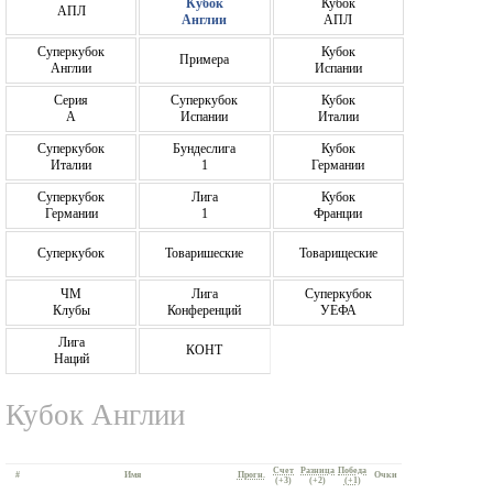
Кубок
Кубок
АПЛ
Англии
АПЛ
Суперкубок
Кубок
Примера
Англии
Испании
Серия
Суперкубок
Кубок
А
Испании
Италии
Суперкубок
Бундеслига
Кубок
Италии
1
Германии
Суперкубок
Лига
Кубок
Германии
1
Франции
Суперкубок
Товаришеские
Товарищеские
ЧМ
Лига
Суперкубок
Клубы
Конференций
УЕФА
Лига
КОНТ
Наций
Кубок Англии
Счет
Разница
Победа
#
Имя
Прогн.
Очки
(+3)
(+2)
(+1)