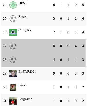
DRS11
24
6
1
1
0
5
Zaraza
25
3
0
1
2
4
Crazy Rat
26
7
1
0
1
4
27
8
0
0
4
4
28
4
0
1
1
3
ZiNTeR2001
29
9
0
0
3
3
Реал jr
30
1
0
1
0
2
Bergkamp
31
1
0
1
0
2