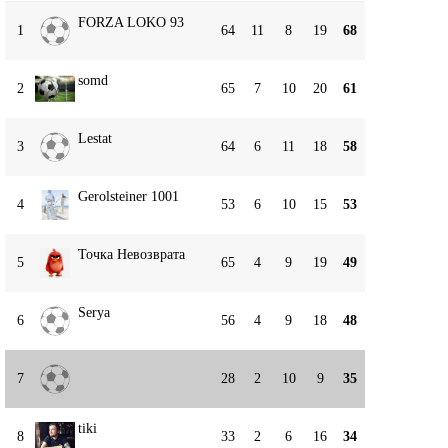
FORZA LOKO 93
1
64
11
8
19
68
somd
2
65
7
10
20
61
Lestat
3
64
6
11
18
58
Gerolsteiner 1001
4
53
6
10
15
53
Точка Невозврата
5
65
4
9
19
49
Serya
6
56
4
9
18
48
7
28
2
10
9
35
tiki
8
33
2
6
16
34