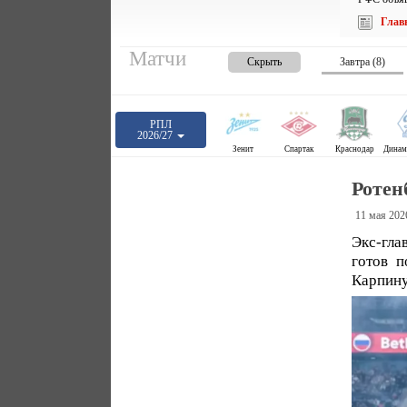
Глав
Матчи
Скрыть
Завтра (8)
РПЛ
2026/27
Зенит
Спартак
Краснодар
Ротен
11 мая 202
Экс-гла
готов 
Карпину