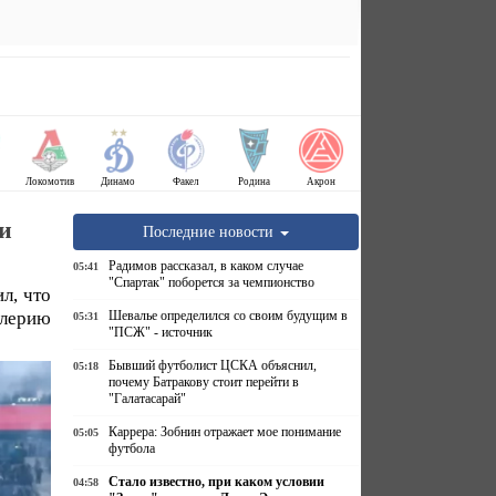
Локомотив
Динамо
Факел
Родина
Акрон
ии
Последние новости
Радимов рассказал, в каком случае
05:41
"Спартак" поборется за чемпионство
л, что
лерию
Шевалье определился со своим будущим в
05:31
"ПСЖ" - источник
Бывший футболист ЦСКА объяснил,
05:18
почему Батракову стоит перейти в
"Галатасарай"
Каррера: Зобнин отражает мое понимание
05:05
футбола
Стало известно, при каком условии
04:58