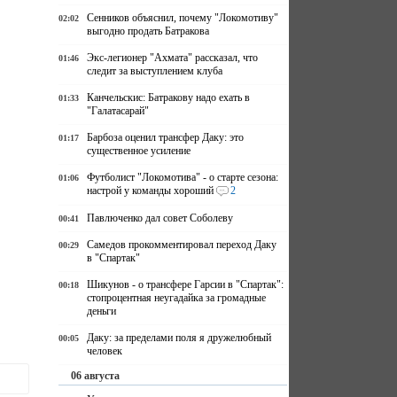
Сенников объяснил, почему "Локомотиву"
02:02
выгодно продать Батракова
Экс-легионер "Ахмата" рассказал, что
01:46
следит за выступлением клуба
Канчельскис: Батракову надо ехать в
01:33
"Галатасарай"
Барбоза оценил трансфер Даку: это
01:17
существенное усиление
Футболист "Локомотива" - о старте сезона:
01:06
настрой у команды хороший
2
Павлюченко дал совет Соболеву
00:41
Самедов прокомментировал переход Даку
00:29
в "Спартак"
Шикунов - о трансфере Гарсии в "Спартак":
00:18
стопроцентная неугадайка за громадные
деньги
Даку: за пределами поля я дружелюбный
00:05
человек
06 августа