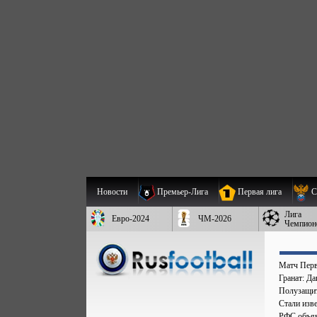
Новости
Премьер-Лига
Первая лига
С
Лига
Евро-2024
ЧМ-2026
Чемпион
Матч Перв
Гранат: Д
Полузащит
Стали изве
РФС объяв