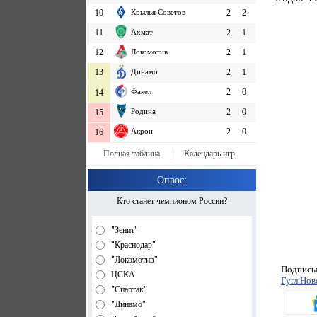
10
Крылья Советов
2
2
11
Ахмат
2
1
12
Локомотив
2
1
13
Динамо
2
1
Факел
2
0
14
Родина
2
0
15
Акрон
2
0
16
Полная таблица
Календарь игр
Опрос:
Кто станет чемпионом России?
"Зенит"
"Краснодар"
"Локомотив"
Подписыв
ЦСКА
Гугл.Нов
"Спартак"
"Динамо"