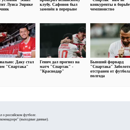
тит Луиса Энрике
клубу. Сафонов был
конкуренты в борьбе
очник
заменён в перерыве
чемпионство
ально: Даку стал
Генич дал прогноз на
Бывший форвард
ком "Спартака"
матч "Спартак" -
"Спартака" Заболот
"Краснодар"
отстранен от футбол
полгода
л о российском футболе.
скомнадзоре" (
выходные данные
).