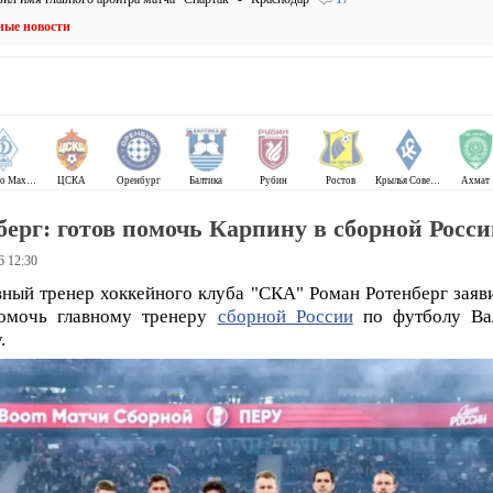
ные новости
Динамо Махачкала
ЦСКА
Оренбург
Балтика
Рубин
Ростов
Крылья Советов
Ахмат
берг: готов помочь Карпину в сборной Росс
6 12:30
вный тренер хоккейного клуба "СКА" Роман Ротенберг заяви
помочь главному тренеру
сборной России
по футболу Ва
.