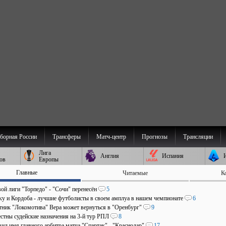
борная России
Трансферы
Матч-центр
Прогнозы
Трансляции
Лига
Англия
Испания
ов
Европы
Главные
Читаемые
К
ой лиги "Торпедо" - "Сочи" перенесён
5
аку и Кордоба - лучшие футболисты в своем амплуа в нашем чемпионате
6
ник "Локомотива" Вера может вернуться в "Оренбург"
9
стны судейские назначения на 3-й тур РПЛ
8
ил имя главного арбитра матча "Спартак" - "Краснодар"
17