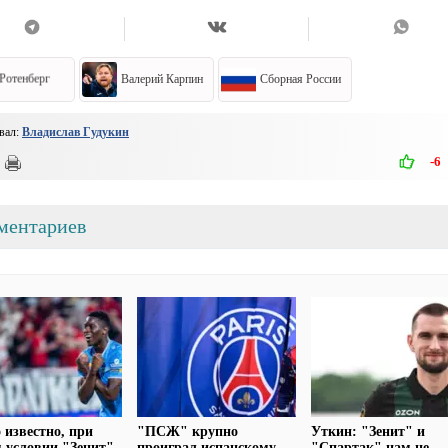
Ротенберг
Валерий Карпин
Сборная России
вал:
Владислав Гудукин
-6
ментариев
 известно, при
"ПСЖ" крупно
Уткин: "Зенит" и
 условии "Зенит"
проиграл испанскому
"Спартак" нам не