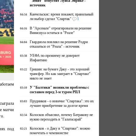
"Зенит" отпустит Луиса Энрике -
источник
Канчельскис: время покажет, правильный
04:34
ли выбор сделал "Спартак"
1
В "Арсенале" отреагировали на решение
04:16
Винисиуса остаться в "Реале"
Гвардиола повлиял на решение Родри
04:04
отказаться от "Реала" - источник
УЕФА по-прежнему не доверяет
03:38
Инфантино
Гришин: на бумаге Даку - это хороший
03:22
трансфер. Но как заиграет в "Спартаке"
никто не знает
аботаем
У "Балтики" возникли проблемы с
03:10
составом перед 3-м туром РПЛ
Прудников - о новичке "Спартака": это их
03:03
 сыграла
лучшее приобретение за долгое время
е матчи
Колосков объяснил, почему Батракову не
02:34
го.
нужно переходить в "Галатасарай"
иях под
Колосков - о Даку в "Спартаке": можно
02:21
помечтать о чемпионстве