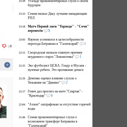
Угальде прокомментировал слухи о своем
23:39
будущем
Семин назвал Даку лучшим нападающим
23:33
РПЛ
Матч Первой лиги "Торпедо" - "Сочи"
23:18
перенесён
5
Наумов усомнился в целесообразности
23:03
перехода Батракова в "Галатасарай"
1
|
8
Смородская назвала главную причину
22:51
неудачного старта "Локомотива"
1
+
Экс-футболист ЦСКА: Гонду и Мусаев -
22:35
нулевые ребята. Это пропавшие деньги
Деменко оценил влияние слухов о
22:26
Тюкавине на "Динамо"
2
Генич дал прогноз на матч "Спартак" -
22:17
"Краснодар"
6
"Ахмат" оштрафован за отсутствие горячей
22:04
воды
Семин прокомментировал слухи о
21:46
возможном трансфере Батракова в
"Галатасарай"