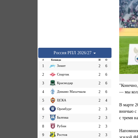
Россия
РПЛ
2026/27
#
Команда
И
О
1
Зенит
2
6
2
Спартак
2
6
3
Краснодар
2
6
"Конечно,
— мы колл
4
Динамо Махачкала
2
6
5
ЦСКА
2
4
В марте 2
6
Оренбург
2
3
вничью с 
с тремя 
7
Балтика
2
3
8
Рубин
2
3
Напомним
9
Ростов
2
3
эгидой Ф