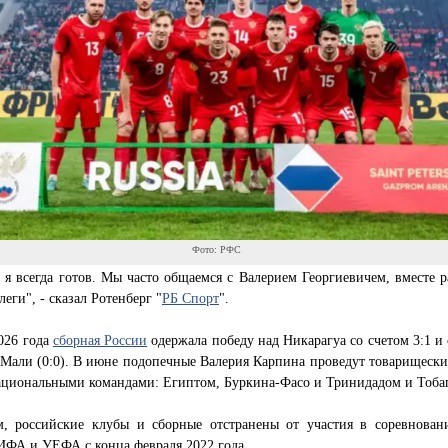
Фото: РФС
 я всегда готов. Мы часто общаемся с Валерием Георгиевичем, вместе р
еги", - сказал Ротенберг "
РБ Спорт
".
026 года
сборная России
одержала победу над Никарагуа со счетом 3:1 и
Мали (0:0). В июне подопечные Валерия Карпина проведут товарищески
национальными командами: Египтом, Буркина-Фасо и Тринидадом и Тоба
, российские клубы и сборные отстранены от участия в соревнован
ИФА и УЕФА с конца февраля 2022 года.