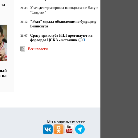
 за
Угальде отреагировал на подписание Даку в
21:33
"Спартак"
"Реал" сделал объявление по будущему
21:12
Винисиуса
Сразу три клуба РПЛ претендуют на
21:07
форварда ЦСКА - источник
3
Все новости
ный
а на
Мы в социальных сетях: