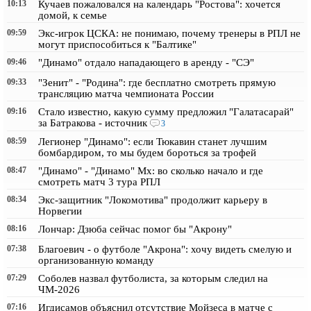
10:13
Кучаев пожаловался на календарь "Ростова": хочется
домой, к семье
09:59
Экс-игрок ЦСКА: не понимаю, почему тренеры в РПЛ не
могут приспособиться к "Балтике"
09:46
"Динамо" отдало нападающего в аренду - "СЭ"
09:33
"Зенит" - "Родина": где бесплатно смотреть прямую
трансляцию матча чемпионата России
09:16
Стало известно, какую сумму предложил "Галатасарай"
за Батракова - источник
3
08:59
Легионер "Динамо": если Тюкавин станет лучшим
бомбардиром, то мы будем бороться за трофей
08:47
"Динамо" - "Динамо" Мх: во сколько начало и где
смотреть матч 3 тура РПЛ
08:34
Экс-защитник "Локомотива" продолжит карьеру в
Норвегии
08:16
Лончар: Дзюба сейчас помог бы "Акрону"
07:38
Благоевич - о футболе "Акрона": хочу видеть смелую и
организованную команду
07:29
Соболев назвал футболиста, за которым следил на
ЧМ-2026
07:16
Игдисамов объяснил отсутствие Мойзеса в матче с