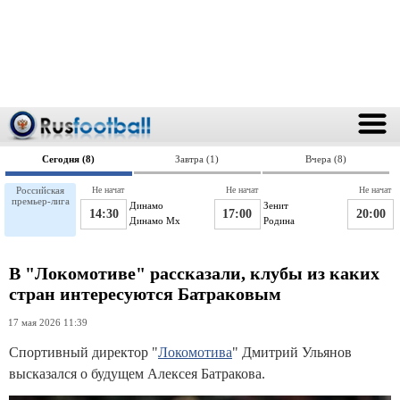
Сегодня (8)
Завтра (1)
Вчера (8)
Российская
Не начат
Не начат
Не начат
премьер-лига
Динамо
Зенит
14:30
17:00
20:00
Динамо Мх
Родина
В "Локомотиве" рассказали, клубы из каких
стран интересуются Батраковым
17 мая 2026 11:39
Спортивный директор "
Локомотива
" Дмитрий Ульянов
высказался о будущем Алексея Батракова.