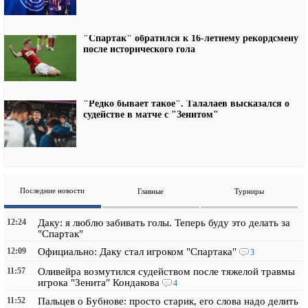
"Спартак" обратился к 16-летнему рекордсмену
после исторического гола
"Редко бывает такое". Талалаев высказался о
судействе в матче с "Зенитом"
Последние новости
Главные
Турниры
12:24
Даку: я люблю забивать голы. Теперь буду это делать за
"Спартак"
12:09
Официально: Даку стал игроком "Спартака"
3
11:57
Оливейра возмутился судейством после тяжелой травмы
игрока "Зенита" Кондакова
4
11:52
Пальцев о Бубнове: просто старик, его слова надо делить