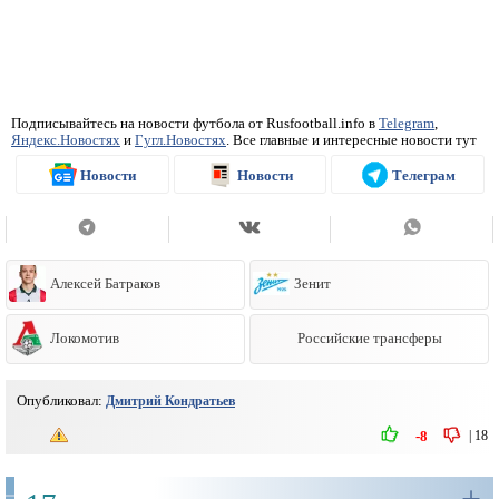
Подписывайтесь на новости футбола от Rusfootball.info в
Telegram
,
Яндекс.Новостях
и
Гугл.Новостях
. Все главные и интересные новости тут
Новости
Новости
Телеграм
Алексей Батраков
Зенит
Локомотив
Российские трансферы
Опубликовал:
Дмитрий Кондратьев
|
18
-8
+