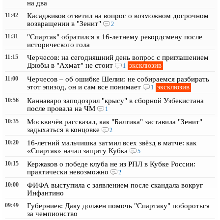
на два
11:42
Касаджиков ответил на вопрос о возможном досрочном
возвращении в "Зенит"
2
11:31
"Спартак" обратился к 16-летнему рекордсмену после
исторического гола
11:15
Черчесов: на сегодняшний день вопрос с приглашением
эксклюзив
Дзюбы в "Ахмат" не стоит
1
11:00
Черчесов – об ошибке Шелии: не собираемся разбирать
эксклюзив
этот эпизод, он и сам все понимает
1
10:56
Каннаваро заподозрил "крысу" в сборной Узбекистана
после провала на ЧМ
1
10:35
Москвичёв рассказал, как "Балтика" заставила "Зенит"
задыхаться в концовке
2
10:20
16-летний мальчишка затмил всех звёзд в матче: как
«Спартак» начал защиту Кубка
5
10:15
Кержаков о победе клуба не из РПЛ в Кубке России:
практически невозможно
2
10:00
ФИФА выступила с заявлением после скандала вокруг
Инфантино
09:49
Губерниев: Даку должен помочь "Спартаку" побороться
за чемпионство