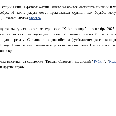
Турции выше, а футбол жестче: никто не боится наступить шипами и уд
ребро. И такие удары могут трактоваться судьями как борьба: мог
", - сказал Онугха
Sport24
.
угха выступает в составе турецкого "Кайсериспора" с сентября 2025 
сезоне за клуб нападающий провел 28 матчей, забил 8 голов и 
тивную передачу. Соглашение с российским футболистом рассчитано д
 года. Трансферная стоимость игрока по версии сайта Transfermarkt со
она евро.
гха выступал за самарские "Крылья Советов", казанский "
Рубин
", "
Кра
и другие клубы.