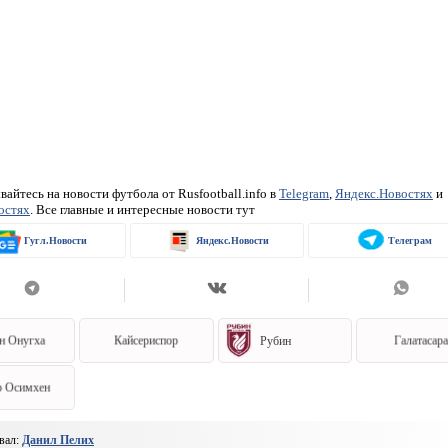
айтесь на новости футбола от Rusfootball.info в
Telegram
,
Яндекс.Новостях
и
остях
. Все главные и интересные новости тут
Гугл.Новости
Яндекс.Новости
Телеграм
н Онугха
Кайсериспор
Рубин
Галатасар
р Осимхен
вал:
Данил Пелих