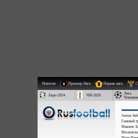
Новости
Премьер-Лига
Первая лига
С
Лига
Евро-2024
ЧМ-2026
Чемпион
Антон Заб
Главный т
Мамаев: Ба
Московско
Матч Перв