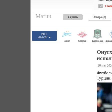
Глав
Матчи
Скрыть
Завтра (8)
РПЛ
2026/27
Зенит
Спартак
Краснодар
Онугх
испол
20 мая 202
Футболи
Турции.