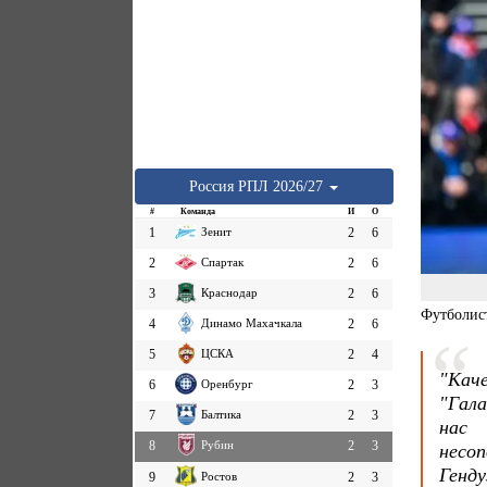
Россия
РПЛ
2026/27
#
Команда
И
О
1
Зенит
2
6
2
Спартак
2
6
3
Краснодар
2
6
Футболист
4
Динамо Махачкала
2
6
5
ЦСКА
2
4
"Ка
6
Оренбург
2
3
"Гал
7
Балтика
2
3
нас 
8
Рубин
2
3
несоп
Генд
9
Ростов
2
3