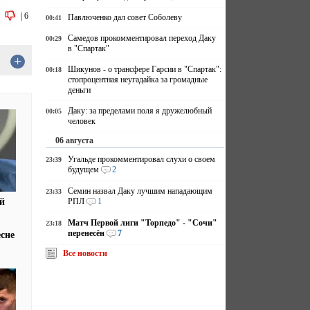
|
6
Павлюченко дал совет Соболеву
00:41
Самедов прокомментировал переход Даку
00:29
в "Спартак"
+
Шикунов - о трансфере Гарсии в "Спартак":
00:18
стопроцентная неугадайка за громадные
деньги
Даку: за пределами поля я дружелюбный
00:05
человек
06 августа
Угальде прокомментировал слухи о своем
23:39
будущем
2
Семин назвал Даку лучшим нападающим
23:33
РПЛ
1
й
Матч Первой лиги "Торпедо" - "Сочи"
23:18
перенесён
7
есне
Все новости