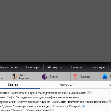
борная России
Трансферы
Матч-центр
Прогнозы
Трансляции
Лига
Англия
Испания
ов
Европы
Главные
Читаемые
К
олотный нашел новый клуб: о его подписании объявлено официально
5
ренер "Уфы" Тетрадзе получил дисквалификацию на один месяц
ринов очень не хотел покидать клуб, но "Локомотив" поставил его в такое положение
е "Динамо" заинтересовано в форварде из Италии - ди Марцио
6
ой лиги "Торпедо" - "Сочи" перенесён
7