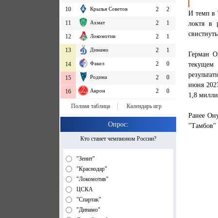
10
Крылья Советов
2
2
И темп в 
11
Ахмат
2
1
локтя в 
свистнуть
12
Локомотив
2
1
13
Динамо
2
1
Герман Он
Факел
2
0
текущем 
14
результа
Родина
2
0
15
июня 2027
Акрон
2
0
16
1,8 милли
Полная таблица
Календарь игр
Ранее Ону
Опрос:
"Тамбов" 
Кто станет чемпионом России?
"Зенит"
"Краснодар"
"Локомотив"
ЦСКА
"Спартак"
"Динамо"