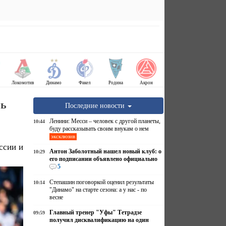
Локомотив
Динамо
Факел
Родина
Акрон
нь
Последние новости
Ленини: Месси – человек с другой планеты,
10:44
буду рассказывать своим внукам о нем
эксклюзив
ссии и
Антон Заболотный нашел новый клуб: о
10:29
его подписании объявлено официально
5
Степашин поговоркой оценил результаты
10:14
"Динамо" на старте сезона: а у нас - по
весне
Главный тренер "Уфы" Тетрадзе
09:59
получил дисквалификацию на один