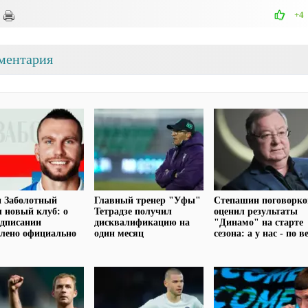
+4
ментария
н Заболотный
Главный тренер "Уфы"
Степашин поговорко
 новый клуб: о
Тетрадзе получил
оценил результаты
одписании
дисквалификацию на
"Динамо" на старте
лено официально
один месяц
сезона: а у нас - по в