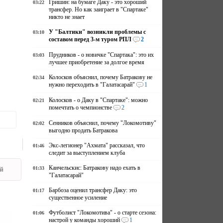
Гришин: на бумаге Даку - это хороший
03:22
трансфер. Но как заиграет в "Спартаке"
никто не знает
У "Балтики" возникли проблемы с
03:10
составом перед 3-м туром РПЛ
2
Прудников - о новичке "Спартака": это их
03:03
лучшее приобретение за долгое время
Колосков объяснил, почему Батракову не
02:34
нужно переходить в "Галатасарай"
1
Колосков - о Даку в "Спартаке": можно
02:21
помечтать о чемпионстве
2
Сенников объяснил, почему "Локомотиву"
02:02
выгодно продать Батракова
Экс-легионер "Ахмата" рассказал, что
01:46
следит за выступлением клуба
Канчельскис: Батракову надо ехать в
01:33
ай
"Галатасарай"
Барбоза оценил трансфер Даку: это
01:17
существенное усиление
Футболист "Локомотива" - о старте сезона:
01:06
настрой у команды хороший
1