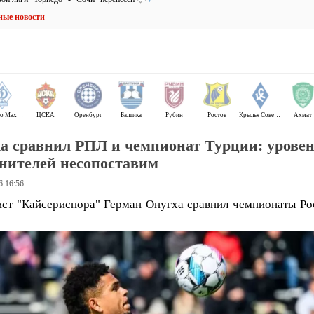
ные новости
Динамо Махачкала
ЦСКА
Оренбург
Балтика
Рубин
Ростов
Крылья Советов
Ахмат
а сравнил РПЛ и чемпионат Турции: урове
нителей несопоставим
6 16:56
ст "Кайсериспора" Герман Онугха сравнил чемпионаты Ро