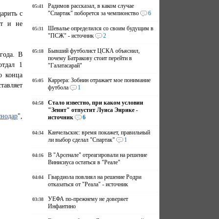
Радимов рассказал, в каком случае
05:41
арить с
"Спартак" поборется за чемпионство
6
ут и не
Шевалье определился со своим будущим в
05:31
"ПСЖ" - источник
2
Бывший футболист ЦСКА объяснил,
05:18
года. В
почему Батракову стоит перейти в
отдал 1
"Галатасарай"
о конца
Каррера: Зобнин отражает мое понимание
05:05
ставляет
футбола
1
Стало известно, при каком условии
04:58
"Зенит" отпустит Луиса Энрике -
снодар
",
источник
6
Канчельскис: время покажет, правильный
04:34
ли выбор сделал "Спартак"
1
В "Арсенале" отреагировали на решение
04:16
Винисиуса остаться в "Реале"
Гвардиола повлиял на решение Родри
04:04
отказаться от "Реала" - источник
УЕФА по-прежнему не доверяет
03:38
Инфантино