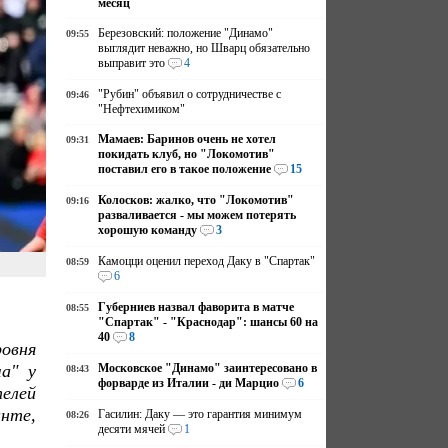
месяц
Березовский: положение "Динамо"
09:55
выглядит неважно, но Шварц обязательно
выправит это
4
"Рубин" объявил о сотрудничестве с
09:46
"Нефтехимиком"
Мамаев: Баринов очень не хотел
09:31
покидать клуб, но "Локомотив"
поставил его в такое положение
15
Колосков: жалко, что "Локомотив"
09:16
разваливается - мы можем потерять
хорошую команду
3
Камоцци оценил переход Даку в "Спартак"
08:59
6
Губерниев назвал фаворита в матче
08:55
"Спартак" - "Краснодар": шансы 60 на
40
8
овня
Московское "Динамо" заинтересовано в
ша" у
08:43
форварде из Италии - ди Марцио
6
елей
анте,
Гасилин: Даку — это гарантия минимум
08:26
десяти мячей
1