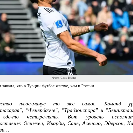
Фото: Getty Images
 заявил, что в Турции футбол жестче, чем в России.
чество плюс-минус то же самое. Команд ур
атасарая", "Фенербахче", "Трабзонспора" и "Бешикта
где-то четыре-пять. Вот уровень исполнит
оставим: Осимхен, Икарди, Сане, Асенсио, Эдерсон, К
узи…