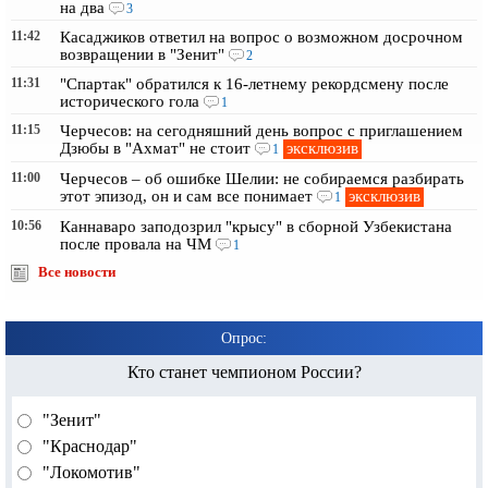
на два
3
11:42
Касаджиков ответил на вопрос о возможном досрочном
возвращении в "Зенит"
2
11:31
"Спартак" обратился к 16-летнему рекордсмену после
исторического гола
1
11:15
Черчесов: на сегодняшний день вопрос с приглашением
эксклюзив
Дзюбы в "Ахмат" не стоит
1
11:00
Черчесов – об ошибке Шелии: не собираемся разбирать
эксклюзив
этот эпизод, он и сам все понимает
1
10:56
Каннаваро заподозрил "крысу" в сборной Узбекистана
после провала на ЧМ
1
Все новости
Опрос:
Кто станет чемпионом России?
"Зенит"
"Краснодар"
"Локомотив"