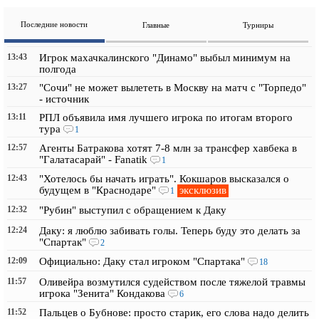
Последние новости
Главные
Турниры
13:43
Игрок махачкалинского "Динамо" выбыл минимум на
полгода
13:27
"Сочи" не может вылететь в Москву на матч с "Торпедо"
- источник
13:11
РПЛ объявила имя лучшего игрока по итогам второго
тура
1
12:57
Агенты Батракова хотят 7-8 млн за трансфер хавбека в
"Галатасарай" - Fanatik
1
12:43
"Хотелось бы начать играть". Кокшаров высказался о
эксклюзив
будущем в "Краснодаре"
1
12:32
"Рубин" выступил с обращением к Даку
12:24
Даку: я люблю забивать голы. Теперь буду это делать за
"Спартак"
2
12:09
Официально: Даку стал игроком "Спартака"
18
11:57
Оливейра возмутился судейством после тяжелой травмы
игрока "Зенита" Кондакова
6
11:52
Пальцев о Бубнове: просто старик, его слова надо делить