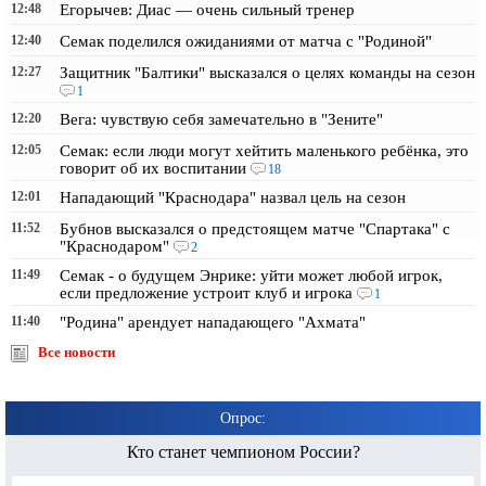
12:48
Егорычев: Диас — очень сильный тренер
12:40
Семак поделился ожиданиями от матча с "Родиной"
12:27
Защитник "Балтики" высказался о целях команды на сезон
1
12:20
Вега: чувствую себя замечательно в "Зените"
12:05
Семак: если люди могут хейтить маленького ребёнка, это
говорит об их воспитании
18
12:01
Нападающий "Краснодара" назвал цель на сезон
11:52
Бубнов высказался о предстоящем матче "Спартака" с
"Краснодаром"
2
11:49
Семак - о будущем Энрике: уйти может любой игрок,
если предложение устроит клуб и игрока
1
11:40
"Родина" арендует нападающего "Ахмата"
Все новости
Опрос:
Кто станет чемпионом России?