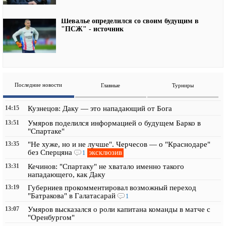
Шевалье определился со своим будущим в
"ПСЖ" - источник
Последние новости
Главные
Турниры
14:15
Кузнецов: Даку — это нападающий от Бога
13:51
Умяров поделился информацией о будущем Барко в
"Спартаке"
13:35
"Не хуже, но и не лучше". Черчесов — о "Краснодаре"
эксклюзив
без Сперцяна
1
13:31
Кечинов: "Спартаку" не хватало именно такого
нападающего, как Даку
13:19
Губерниев прокомментировал возможный переход
"Батракова" в Галатасарай
1
13:07
Умяров высказался о роли капитана команды в матче с
"Оренбургом"