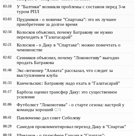
03:10
У "Балтики" возникли проблемы с составом перед 3-м
туром РПЛ
03:03
Прудников - о новичке "Спартака": это их лучшее
приобретение за долгое время
02:34
Колосков объяснил, почему Батракову не нужно
переходить в "Галатасарай"
02:21
Колосков - о Даку в "Спартаке": можно помечтать о
чемпионстве
02:02
Сенников объяснил, почему "Локомотиву" выгодно
продать Батракова
01:46
Экс-легионер "Ахмата" рассказал, что следит за
выступлением клуба
01:33
Канчельскис: Батракову надо ехать в "Галатасарай"
01:17
Барбоза оценил трансфер Даку: это существенное
усиление
01:06
Футболист "Локомотива" - о старте сезона: настрой у
команды хороший
1
00:41
Павлюченко дал совет Соболеву
00:29
Самедов прокомментировал переход Даку в "Спартак"
00:18
Шикунов - о трансфере Гарсии в "Спартак":