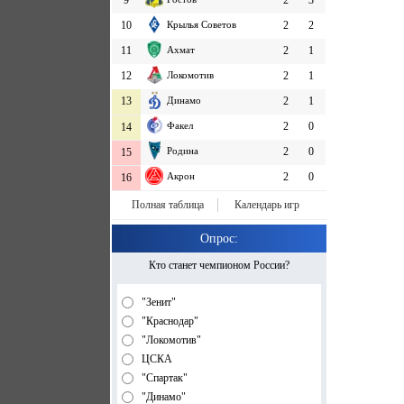
9
2
3
10
Крылья Советов
2
2
11
Ахмат
2
1
12
Локомотив
2
1
13
Динамо
2
1
Факел
2
0
14
Родина
2
0
15
Акрон
2
0
16
Полная таблица
Календарь игр
Опрос:
Кто станет чемпионом России?
"Зенит"
"Краснодар"
"Локомотив"
ЦСКА
"Спартак"
"Динамо"