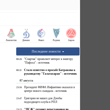
Локомотив
Динамо
Факел
Родина
Акрон
Последние новости
"Спартак" проявляет интерес к вингеру
00:26
"Пафоса" - источник
Стало известно о просьбе Батракова к
00:11
руководству "Галатасарая" - источник
07 августа
Президент ФИФА Инфантино оказался в
23:56
центре нового скандала - источник
Григорян не нашел для Дзюбы
23:47
подходящего клуба в РПЛ
"ПСЖ" готовит перестановки во
23:23