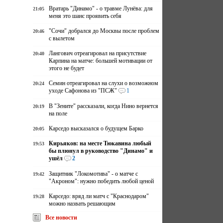
Вратарь "Динамо" - о травме Лунёва: для
21:05
меня это шанс проявить себя
"Сочи" добрался до Москвы после проблем
20:46
с вылетом
Лангович отреагировал на присутствие
20:40
Карпина на матче: большей мотивации от
этого не будет
Семин отреагировал на слухи о возможном
20:24
уходе Сафонова из "ПСЖ"
1
В "Зените" рассказали, когда Нино вернется
20:19
на поле
Карседо высказался о будущем Барко
20:05
Кирьяков: на месте Тюкавина любый
19:53
бы плюнул в руководство "Динамо" и
ушёл
2
Защитник "Локомотива" - о матче с
19:42
"Акроном": нужно победить любой ценой
Карседо: вряд ли матч с "Краснодаром"
19:28
можно назвать решающим
Все новости