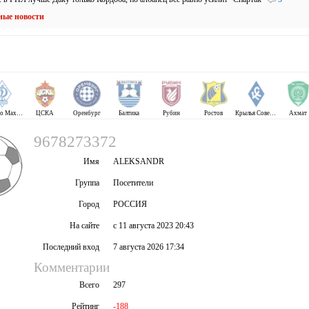
ные новости
Динамо Махачкала
ЦСКА
Оренбург
Балтика
Рубин
Ростов
Крылья Советов
Ахмат
9678273372
Имя
ALEKSANDR
Группа
Посетители
Город
РОССИЯ
На сайте
с 11 августа 2023 20:43
Последний вход
7 августа 2026 17:34
Комментарии
Всего
297
Рейтинг
-188