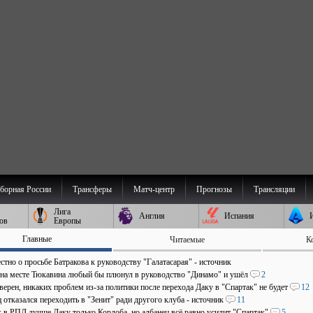
борная России
Трансферы
Матч-центр
Прогнозы
Трансляции
Лига
Англия
Испания
ов
Европы
Главные
Читаемые
К
стно о просьбе Батракова к руководству "Галатасарая" - источник
 на месте Тюкавина любый бы плюнул в руководство "Динамо" и ушёл
2
верен, никаких проблем из-за политики после перехода Даку в "Спартак" не будет
12
отказался переходить в "Зенит" ради другого клуба - источник
11
: в РПЛ лучше Даку только Кордоба, но албанец всё равно усилит "Спартак"
5