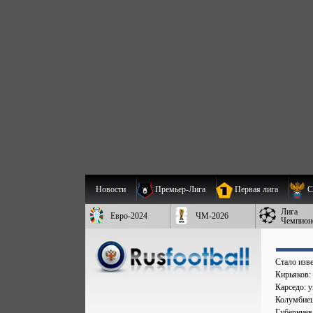
Новости
Премьер-Лига
Первая лига
С
Лига
Евро-2024
ЧМ-2026
Чемпион
Стало изве
Кирьяков:
Карседо: у
Колумбиец 
Губерниев