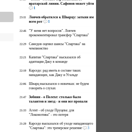
вратарской линии. Сафонов может уйти
1
Ловчев обратился к Шварцу: заткни им
23:11
всем рот
1
"У меня нет вопросов". Ловчев
22:46
прокомментировал трансфер "Спартака"
Самедов оценил шансы "Спартака" на
22:29
чемпионство
Капитан "Спартака" высказался об
22:21
адаптации Даку в команде
Карседо: рад иметь в составе таких
22:10
нападающих, как Даку и Угальде
Шварц высказался о новичках: не будем
22:06
говорить о слухах
Зобнин - о Полехе: столько было
21:47
талантов и звезд - и они все пропали
Агент - об уходе Пруцева: для
21:33
"Локомотива" - это потеря
Карседо высказался об уходе нападающего
21:20
"Спартака": это тренерское решение
3