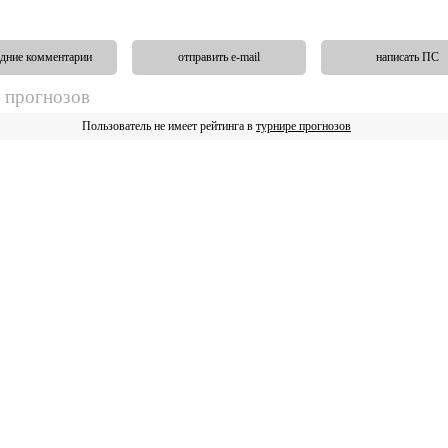
дние комментарии
отправить e-mail
написать ПС
 прогнозов
Пользователь не имеет рейтинга в
турнире прогнозов