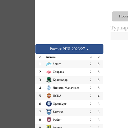
После
Турнир
Россия
РПЛ
2026/27
#
Команда
И
О
1
Зенит
2
6
2
Спартак
2
6
3
Краснодар
2
6
4
Динамо Махачкала
2
6
5
ЦСКА
2
4
6
Оренбург
2
3
7
Балтика
2
3
8
Рубин
2
3
Ростов