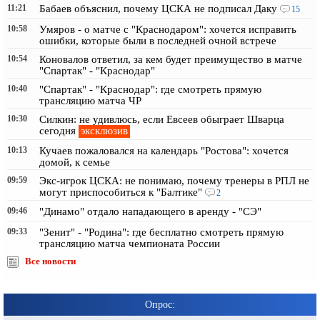
11:21
Бабаев объяснил, почему ЦСКА не подписал Даку
15
10:58
Умяров - о матче с "Краснодаром": хочется исправить
ошибки, которые были в последней очной встрече
10:54
Коновалов ответил, за кем будет преимущество в матче
"Спартак" - "Краснодар"
10:40
"Спартак" - "Краснодар": где смотреть прямую
трансляцию матча ЧР
10:30
Силкин: не удивлюсь, если Евсеев обыграет Шварца
эксклюзив
сегодня
10:13
Кучаев пожаловался на календарь "Ростова": хочется
домой, к семье
09:59
Экс-игрок ЦСКА: не понимаю, почему тренеры в РПЛ не
могут приспособиться к "Балтике"
2
09:46
"Динамо" отдало нападающего в аренду - "СЭ"
09:33
"Зенит" - "Родина": где бесплатно смотреть прямую
трансляцию матча чемпионата России
Все новости
Опрос: