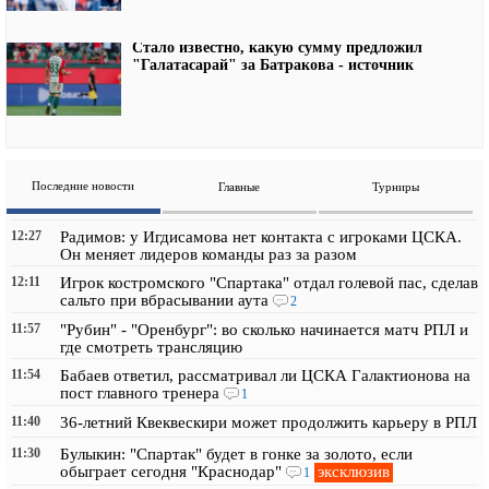
Стало известно, какую сумму предложил
"Галатасарай" за Батракова - источник
Последние новости
Главные
Турниры
12:27
Радимов: у Игдисамова нет контакта с игроками ЦСКА.
Он меняет лидеров команды раз за разом
12:11
Игрок костромского "Спартака" отдал голевой пас, сделав
сальто при вбрасывании аута
2
11:57
"Рубин" - "Оренбург": во сколько начинается матч РПЛ и
где смотреть трансляцию
11:54
Бабаев ответил, рассматривал ли ЦСКА Галактионова на
пост главного тренера
1
11:40
36-летний Квеквескири может продолжить карьеру в РПЛ
11:30
Булыкин: "Спартак" будет в гонке за золото, если
эксклюзив
обыграет сегодня "Краснодар"
1