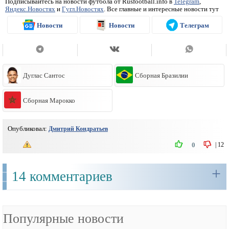
Подписывайтесь на новости футбола от Rusfootball.info в
Telegram
,
Яндекс.Новостях
и
Гугл.Новостях
. Все главные и интересные новости тут
Новости
Новости
Телеграм
Дуглас Сантос
Сборная Бразилии
Сборная Марокко
Опубликовал:
Дмитрий Кондратьев
|
12
0
+
14 комментариев
Популярные новости