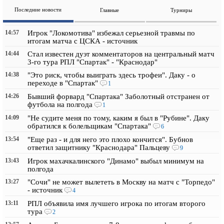
Последние новости
Главные
Турниры
14:57
Игрок "Локомотива" избежал серьезной травмы по
итогам матча с ЦСКА - источник
14:44
Стал известен дуэт комментаторов на центральный матч
3-го тура РПЛ "Спартак" - "Краснодар"
14:38
"Это риск, чтобы выиграть здесь трофеи". Даку - о
переходе в "Спартак"
1
14:26
Бывший форвард "Спартака" Заболотный отстранен от
футбола на полгода
1
14:09
"Не судите меня по тому, каким я был в "Рубине". Даку
обратился к болельщикам "Спартака"
6
13:54
"Еще раз - и для него это плохо кончится". Бубнов
ответил защитнику "Краснодара" Пальцеву
9
13:43
Игрок махачкалинского "Динамо" выбыл минимум на
полгода
13:27
"Сочи" не может вылететь в Москву на матч с "Торпедо"
- источник
4
13:11
РПЛ объявила имя лучшего игрока по итогам второго
тура
2