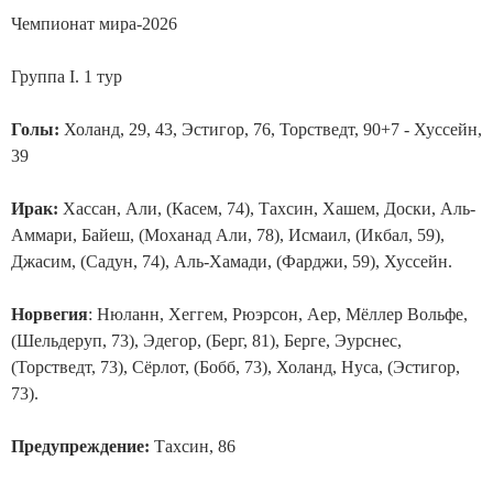
Чемпионат мира-2026
Группа I. 1 тур
Голы:
Холанд, 29, 43, Эстигор, 76, Торстведт, 90+7 - Хуссейн,
39
Ирак:
Хассан, Али, (Касем, 74), Тахсин, Хашем, Доски, Аль-
Аммари, Байеш, (Моханад Али, 78), Исмаил, (Икбал, 59),
Джасим, (Садун, 74), Аль-Хамади, (Фарджи, 59), Хуссейн.
Норвегия
: Нюланн, Хеггем, Рюэрсон, Аер, Мёллер Вольфе,
(Шельдеруп, 73), Эдегор, (Берг, 81), Берге, Эурснес,
(Торстведт, 73), Сёрлот, (Бобб, 73), Холанд, Нуса, (Эстигор,
73).
Предупреждение:
Тахсин, 86