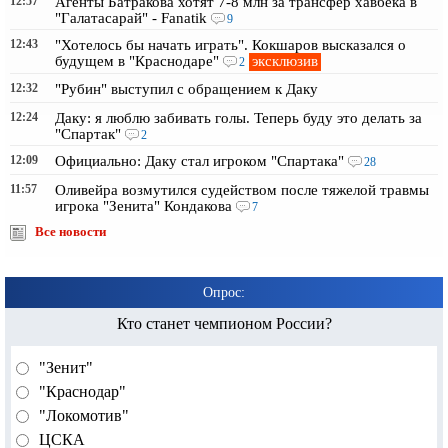
12:57
Агенты Батракова хотят 7-8 млн за трансфер хавбека в
"Галатасарай" - Fanatik
9
12:43
"Хотелось бы начать играть". Кокшаров высказался о
эксклюзив
будущем в "Краснодаре"
2
12:32
"Рубин" выступил с обращением к Даку
12:24
Даку: я люблю забивать голы. Теперь буду это делать за
"Спартак"
2
12:09
Официально: Даку стал игроком "Спартака"
28
11:57
Оливейра возмутился судейством после тяжелой травмы
игрока "Зенита" Кондакова
7
Все новости
Опрос:
Кто станет чемпионом России?
"Зенит"
"Краснодар"
"Локомотив"
ЦСКА