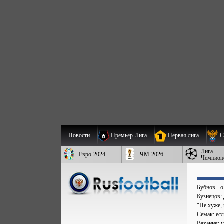
Новости
Премьер-Лига
Первая лига
С
Лига
Евро-2024
ЧМ-2026
Чемпион
Бубнов - 
Кузнецов:
"Не хуже,
Семак: есл
Вахания: 