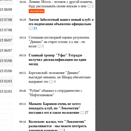
Ленини: Месси – человек с другой планеты,
10:44
буду рассказывать своим внукам о нем
2
Л 08/09
эксклюзив
Антон Заболотный нашел новый клуб: о
Л 07/08
10:29
его подписании объявлено официально
13
Л 07/08
Степашин поговоркой оценил результаты
10:14
Л 06/07
"Динамо" на старте сезона: а у нас - по
весне
1
Л 06/07
Главный тренер "Уфы" Тетрадзе
09:59
получил дисквалификацию на один
Л 05/06
месяц
Л 05/06
Березовский: положение "Динамо"
09:55
выглядит неважно, но Шварц обязательно
Л 02/03
выправит это
4
"Рубин" объявил о сотрудничестве с
09:46
Л 02/03
"Нефтехимиком"
Мамаев: Баринов очень не хотел
09:31
покидать клуб, но "Локомотив"
поставил его в такое положение
27
Колосков: жалко, что "Локомотив"
09:16
разваливается - мы можем потерять
хорошую команду
3