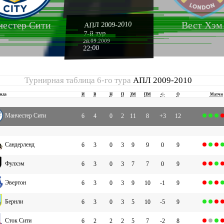
естер Сити
Вест Хэм
АПЛ 2009-2010
7-й тур
28.09.2009
22:00
Турнирная таблица 6-го тура
АПЛ 2009-2010
нда
И
В
Н
П
ЗМ
ПМ
+|-
О
Матчи
Манчестер Сити
6
4
0
2
11
8
+3
12
Сандерленд
6
3
0
3
9
9
0
9
Фулхэм
6
3
0
3
7
7
0
9
Эвертон
6
3
0
3
9
10
-1
9
Бернли
6
3
0
3
5
10
-5
9
Сток Сити
6
2
2
2
5
7
-2
8