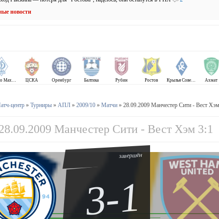
ные новости
Динамо Махачкала
ЦСКА
Оренбург
Балтика
Рубин
Ростов
Крылья Советов
Ахмат
атч-центр
»
Турниры
»
АПЛ
»
2009/10
»
Матчи
» 28.09.2009 Манчестер Сити - Вест Хэм
28.09.2009 Манчестер Сити - Вест Хэм 3:1
завершён
3-1