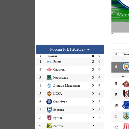
Манч
''
Россия
РПЛ
2026/27
#
Кома
#
Команда
И
О
...
1
Зенит
2
6
6
2
Спартак
2
6
...
3
Краснодар
2
6
8
4
Динамо Махачкала
2
6
5
ЦСКА
2
4
9
6
Оренбург
2
3
10
7
Балтика
2
3
11
8
Рубин
2
3
9
Ростов
2
3
12