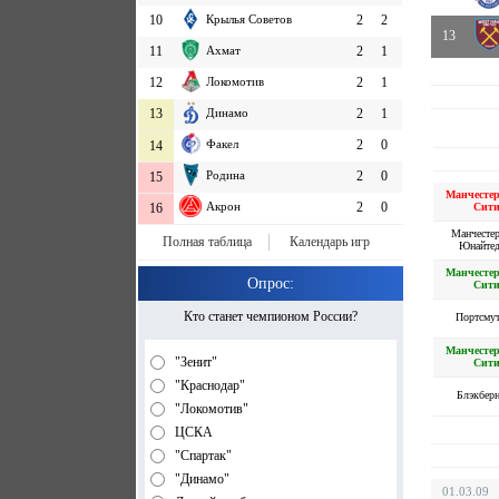
10
Крылья Советов
2
2
13
11
Ахмат
2
1
12
Локомотив
2
1
13
Динамо
2
1
Факел
2
0
14
Родина
2
0
15
Манчесте
Акрон
2
0
Сит
16
Манчесте
Полная таблица
Календарь игр
Юнайте
Манчесте
Опрос:
Сит
Кто станет чемпионом России?
Портсму
Манчесте
"Зенит"
Сит
"Краснодар"
Блэкбер
"Локомотив"
ЦСКА
"Спартак"
"Динамо"
01.03.09