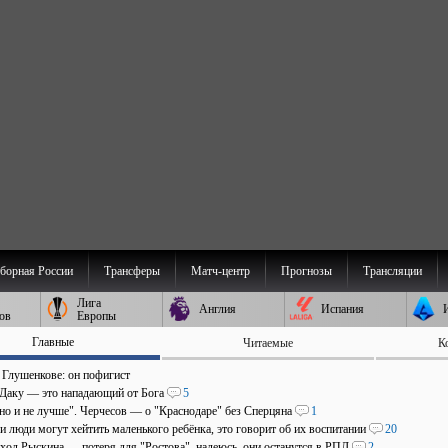
борная России
Трансферы
Матч-центр
Прогнозы
Трансляции
Лига
Англия
Испания
ов
Европы
Главные
Читаемые
К
о Глушенкове: он пофигист
 Даку — это нападающий от Бога
5
 но и не лучше". Черчесов — о "Краснодаре" без Сперцяна
1
и люди могут хейтить маленького ребёнка, это говорит об их воспитании
20
уход Рыскина — потеря для "Ростова", надеюсь, они останутся в РПЛ
2