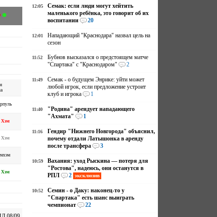
Семак: если люди могут хейтить
12:05
маленького ребёнка, это говорит об их
воспитании
20
Нападающий "Краснодара" назвал цель на
12:01
сезон
Бубнов высказался о предстоящем матче
11:52
"Спартака" с "Краснодаром"
2
Семак - о будущем Энрике: уйти может
11:49
н
любой игрок, если предложение устроит
а
клуб и игрока
1
рпуль
"Родина" арендует нападающего
11:40
"Ахмата"
1
 Хэм
Гендир "Нижнего Новгорода" объяснил,
11:16
 Хэм
почему отдали Латышонка в аренду
после трансфера
3
енхэм
Вахания: уход Рыскина — потеря для
10:59
"Ростова", надеюсь, они останутся в
 Хэм
РПЛ
2
эксклюзив
Семин - о Даку: наконец-то у
10:52
"Спартака" есть шанс выиграть
чемпионат
22
Л 08/09