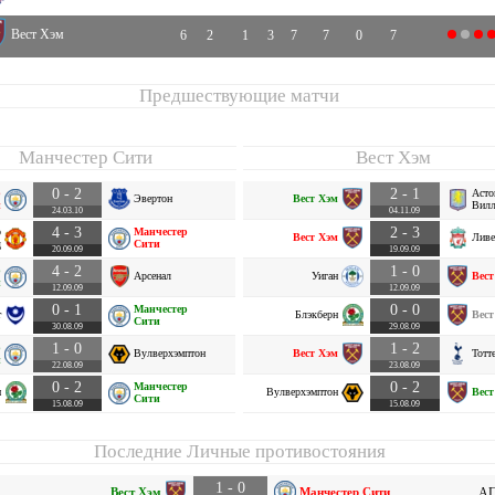
Вест Хэм
6
2
1
3
7
7
0
7
Предшествующие матчи
Манчестер Сити
Вест Хэм
0 - 2
2 - 1
р
Асто
Эвертон
Вест Хэм
и
Вилл
24.03.10
04.11.09
4 - 3
2 - 3
р
Манчестер
Вест Хэм
Ливе
д
Сити
20.09.09
19.09.09
4 - 2
1 - 0
р
Арсенал
Уиган
Вест
и
12.09.09
12.09.09
0 - 1
0 - 0
Манчестер
т
Блэкберн
Вест
Сити
30.08.09
29.08.09
1 - 0
1 - 2
р
Вулверхэмптон
Вест Хэм
Тотт
и
22.08.09
23.08.09
0 - 2
0 - 2
Манчестер
н
Вулверхэмптон
Вест
Сити
15.08.09
15.08.09
Последние Личные противостояния
1 - 0
Вест Хэм
Манчестер Сити
АП