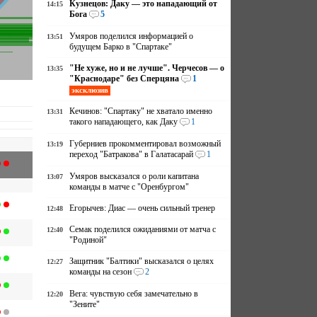
Кузнецов: Даку — это нападающий от
14:15
Бога
5
Умяров поделился информацией о
13:51
будущем Барко в "Спартаке"
"Не хуже, но и не лучше". Черчесов — о
13:35
"Краснодаре" без Сперцяна
1
эксклюзив
Кечинов: "Спартаку" не хватало именно
13:31
такого нападающего, как Даку
1
Губерниев прокомментировал возможный
13:19
переход "Батракова" в Галатасарай
1
Умяров высказался о роли капитана
13:07
команды в матче с "Оренбургом"
Егорычев: Диас — очень сильный тренер
12:48
Семак поделился ожиданиями от матча с
12:40
"Родиной"
Защитник "Балтики" высказался о целях
12:27
команды на сезон
2
Вега: чувствую себя замечательно в
12:20
"Зените"