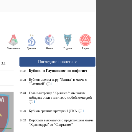
Локомотив
Динамо
Факел
Родина
Акрон
Последние новости
 3:1
Бубнов - о Глушенкове: он пофигист
15:33
Бубнов оценил игру "Зенита" в матче с
15:21
"Балтикой"
1
Главный тренер "Крыльев": мы хотим
15:01
набирать очки в матчах с любой командой
1
Бубнов сравнил вратарей ЦСКА
1
14:47
Воробьев высказался о предстоящем матче
14:23
"Краснодара" со "Спартаком"