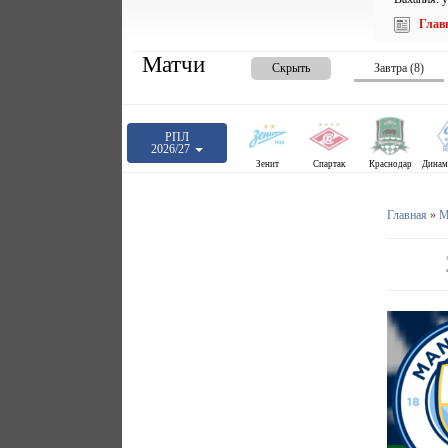
Глав
Матчи
Скрыть
Завтра (8)
РПЛ
2026/27
Зенит
Спартак
Краснодар
Главная
»
М