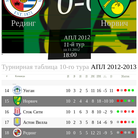
0-0
Рединг
Норвич
АПЛ 2012-2013
11-й тур
10.11.2012
18:00
''
Турнирная таблица 10-го тура
АПЛ 2012-2013
#
Команда
И
В
Н
П
ЗМ
ПМ
+|-
О
Матчи
...
14
Уиган
10
3
2
5
11
16
-5
11
15
Норвич
10
2
4
4
8
18
-10
10
16
Сток Сити
10
1
6
3
8
10
-2
9
17
Астон Вилла
10
2
3
5
8
14
-6
9
18
Рединг
10
0
5
5
12
21
-9
5