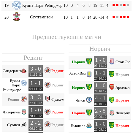
19
Куинз Парк Рейнджерс
10
0
4
6
8
19
-11
4
Саутгемптон
20
10
1
1
8
14
28
-14
4
Предшествующие матчи
Норвич
Рединг
1 - 0
Норвич
Сток Сит
03.11.12
3 - 0
Сандерленд
Рединг
1 - 1
Астон
Вилла
Норвич
11.12.12
27.10.12
Куинз
1 - 1
1 - 0
Парк
Рединг
Норвич
Арсенал
04.11.12
Рейнджерс
20.10.12
3 - 3
4 - 1
Рединг
Фулхэм
Челси
Норвич
27.10.12
06.10.12
1 - 0
2 - 5
Ливерпуль
Рединг
Норвич
Ливерпул
20.10.12
29.09.12
2 - 2
1 - 0
Суонси
Рединг
Ньюкасл
Норвич
06.10.12
23.09.12