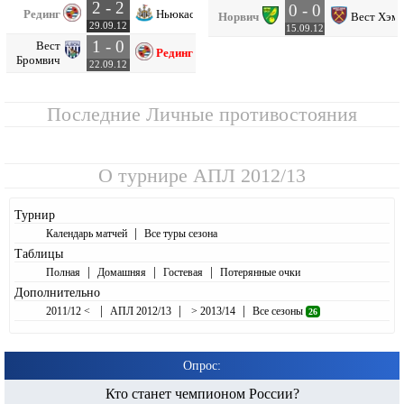
2 - 2
0 - 0
Рединг
Ньюкасл
Норвич
Вест Хэм
29.09.12
15.09.12
1 - 0
Вест
Рединг
Бромвич
22.09.12
Последние Личные противостояния
О турнире
АПЛ 2012/13
Турнир
|
Календарь матчей
Все туры сезона
Таблицы
|
|
|
Полная
Домашняя
Гостевая
Потерянные очки
Дополнительно
|
|
|
2011/12 <
АПЛ 2012/13
> 2013/14
Все сезоны
26
Опрос:
Кто станет чемпионом России?