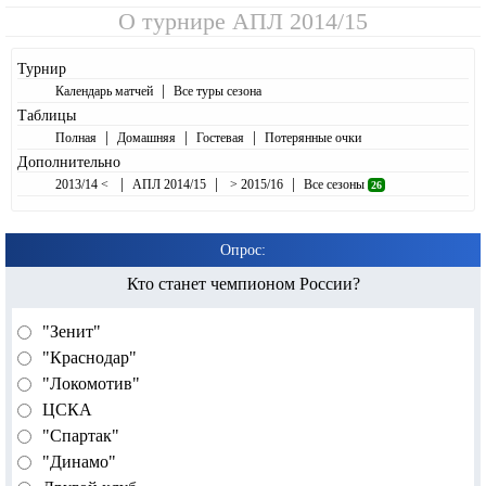
О турнире
АПЛ 2014/15
Турнир
|
Календарь матчей
Все туры сезона
Таблицы
|
|
|
Полная
Домашняя
Гостевая
Потерянные очки
Дополнительно
|
|
|
2013/14 <
АПЛ 2014/15
> 2015/16
Все сезоны
26
Опрос:
Кто станет чемпионом России?
"Зенит"
"Краснодар"
"Локомотив"
ЦСКА
"Спартак"
"Динамо"