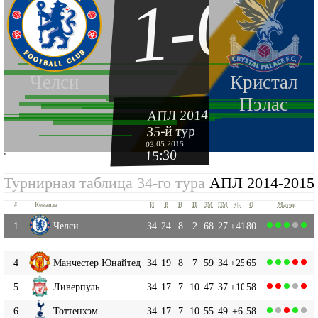
1-0
Челси
Кристал
Пэлас
АПЛ 2014-2015
35-й тур
03.05.2015
15:30
''
Турнирная таблица 34-го тура
АПЛ 2014-2015
#
Команда
И
В
Н
П
ЗМ
ПМ
+|-
О
Матчи
1
Челси
34
24
8
2
68
27
+41
80
...
4
Манчестер Юнайтед
34
19
8
7
59
34
+25
65
5
Ливерпуль
34
17
7
10
47
37
+10
58
6
Тоттенхэм
34
17
7
10
55
49
+6
58