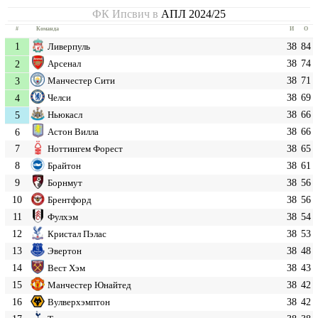
ФК Ипсвич в
АПЛ 2024/25
#
Команда
И
О
1
38
84
Ливерпуль
38
74
2
Арсенал
38
71
3
Манчестер Сити
38
69
4
Челси
38
66
5
Ньюкасл
38
66
6
Астон Вилла
7
38
65
Ноттингем Форест
8
38
61
Брайтон
9
38
56
Борнмут
10
38
56
Брентфорд
11
38
54
Фулхэм
12
38
53
Кристал Пэлас
13
38
48
Эвертон
14
38
43
Вест Хэм
15
38
42
Манчестер Юнайтед
16
38
42
Вулверхэмптон