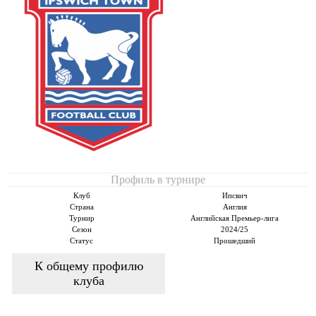
Профиль в турнире
Клуб
Ипсвич
Страна
Англия
Турнир
Английская Премьер-лига
Сезон
2024/25
Статус
Прошедший
К общему профилю
клуба