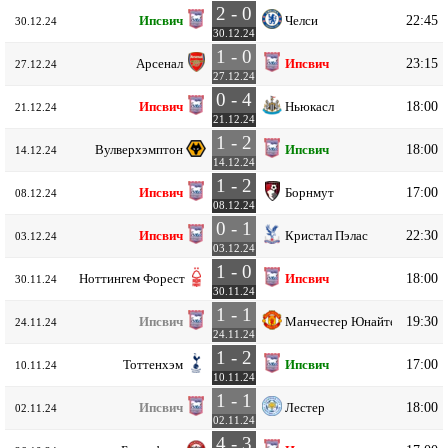
2 - 0
22:45
Ипсвич
Челси
30.12.24
30.12.24
1 - 0
23:15
Арсенал
Ипсвич
27.12.24
27.12.24
0 - 4
18:00
Ипсвич
Ньюкасл
21.12.24
21.12.24
1 - 2
18:00
Вулверхэмптон
Ипсвич
14.12.24
14.12.24
1 - 2
17:00
Ипсвич
Борнмут
08.12.24
08.12.24
0 - 1
22:30
Ипсвич
Кристал Пэлас
03.12.24
03.12.24
1 - 0
18:00
Ноттингем Форест
Ипсвич
30.11.24
30.11.24
1 - 1
19:30
Ипсвич
Манчестер Юнайтед
24.11.24
24.11.24
1 - 2
17:00
Тоттенхэм
Ипсвич
10.11.24
10.11.24
1 - 1
18:00
Ипсвич
Лестер
02.11.24
02.11.24
4 - 3