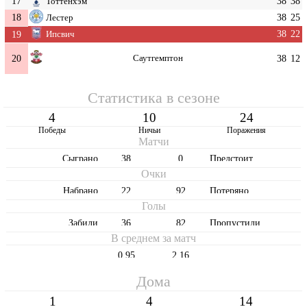
17
38
38
Тоттенхэм
18
38
25
Лестер
38
22
19
Ипсвич
20
Саутгемптон
38
12
Статистика в сезоне
4
10
24
Победы
Ничьи
Поражения
Матчи
Cыграно
38
0
Предстоит
Очки
Набрано
22
92
Потеряно
Голы
Забили
36
82
Пропустили
В среднем за матч
0,95
2,16
Дома
1
4
14