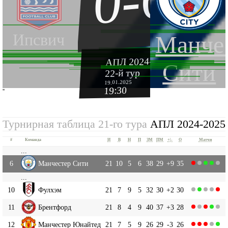
0-6
Ипсвич
Манче
АПЛ 2024-2025
Сити
22-й тур
19.01.2025
19:30
''
Турнирная таблица 21-го тура
АПЛ 2024-2025
#
Команда
И
В
Н
П
ЗМ
ПМ
+|-
О
Матчи
...
6
Манчестер Сити
21
10
5
6
38
29
+9
35
...
10
Фулхэм
21
7
9
5
32
30
+2
30
11
Брентфорд
21
8
4
9
40
37
+3
28
12
Манчестер Юнайтед
21
7
5
9
26
29
-3
26