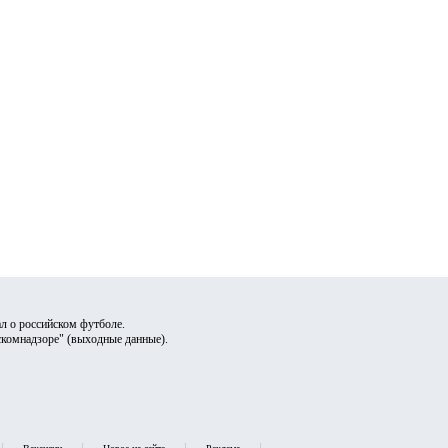
л о российском футболе.
скомнадзоре" (
выходные данные
).