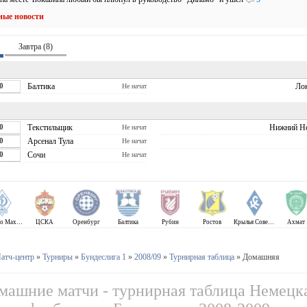
ные новости
Завтра (8)
0
Балтика
Ло
Не начат
0
Текстильщик
Нижний Н
Не начат
0
Арсенал Тула
Не начат
0
Сочи
Не начат
Динамо Махачкала
ЦСКА
Оренбург
Балтика
Рубин
Ростов
Крылья Советов
Ахмат
атч-центр
»
Турниры
»
Бундеслига 1
»
2008/09
»
Турнирная таблица
» Домашняя
машние матчи - турнирная таблица Немецк