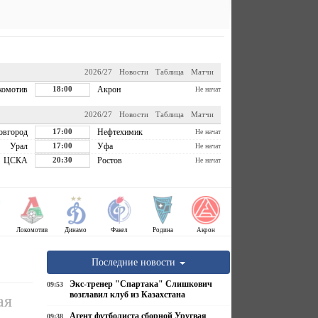
2026/27
Новости
Таблица
Матчи
комотив
18:00
Акрон
Не начат
2026/27
Новости
Таблица
Матчи
овгород
17:00
Нефтехимик
Не начат
Урал
17:00
Уфа
Не начат
ЦСКА
20:30
Ростов
Не начат
Локомотив
Динамо
Факел
Родина
Акрон
Последние новости
Экс-тренер "Спартака" Слишкович
09:53
возглавил клуб из Казахстана
ая
Агент футболиста сборной Уругвая
09:38