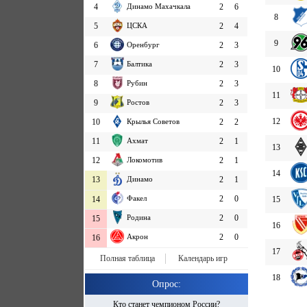
4
Динамо Махачкала
2
6
8
5
ЦСКА
2
4
9
6
Оренбург
2
3
7
Балтика
2
3
10
8
Рубин
2
3
11
9
Ростов
2
3
12
10
Крылья Советов
2
2
11
Ахмат
2
1
13
12
Локомотив
2
1
14
13
Динамо
2
1
Факел
2
0
15
14
Родина
2
0
15
16
Акрон
2
0
16
17
Полная таблица
Календарь игр
18
Опрос:
Кто станет чемпионом России?