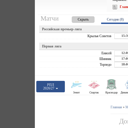
Глав
Матчи
Скрыть
Сегодня (8)
Российская премьер-лига
Крылья Советов
15:3
Первая лига
Енисей
12:0
Шинник
17:0
Торпедо
18:0
РПЛ
2026/27
Зенит
Спартак
Краснодар
Главная
»
М
До