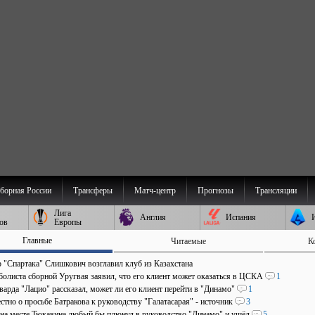
борная России
Трансферы
Матч-центр
Прогнозы
Трансляции
Лига
Англия
Испания
ов
Европы
Главные
Читаемые
К
р "Спартака" Слишкович возглавил клуб из Казахстана
болиста сборной Уругвая заявил, что его клиент может оказаться в ЦСКА
1
арда "Лацио" рассказал, может ли его клиент перейти в "Динамо"
1
стно о просьбе Батракова к руководству "Галатасарая" - источник
3
 на месте Тюкавина любый бы плюнул в руководство "Динамо" и ушёл
5