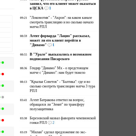
заявил, что его клиент может оказаться
в ЦСКА
1
"Локомотив" - "Акрон": на каком канале
09:21
смотреть трансляцию и во сколько начало
матча РПЛ
Агент форварда "Лацио" рассказал,
08:59
может ли его клиент перейти в
"Динамо"
1
В "Урале" высказались о возможном
08:55
подписании Писарского
Гендир "Динамо" Мх - о предстоящем
08:36
матче с "Динамо": нам будет тяжело
"Крылья Советов" - "Балтика": где и во
08:13
сколько смотреть трансляцию матча 3 тура
РПЛ
Агент Батракова ответил на вопрос,
03:41
обращался ли "Зенит" по трансферу
полузащитника
Березовский назвал фаворита чемпионской
03:30
гонки РПЛ
2
"Милан" сделал предложение по экс-
03:19