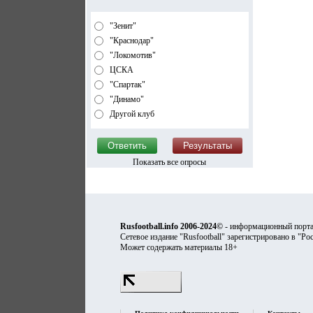
"Зенит"
"Краснодар"
"Локомотив"
ЦСКА
"Спартак"
"Динамо"
Другой клуб
Показать все опросы
Rusfootball.info 2006-2024©
- информационный порта
Сетевое издание "Rusfootball" зарегистрировано в "Ро
Может содержать материалы 18+