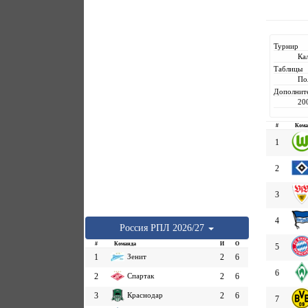
Турнир
Ка
Таблицы
По
Дополнит
20
#
Кома
1
2
3
4
Россия
РПЛ
2026/27
#
Команда
И
О
5
1
Зенит
2
6
6
2
Спартак
2
6
3
Краснодар
2
6
7