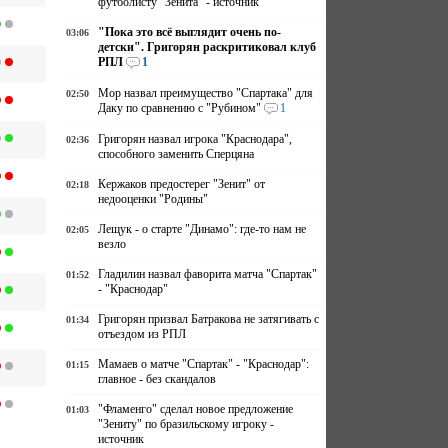
футболисту "Зенита" - источник
"Пока это всё выглядит очень по-
03:06
детски". Григорян раскритиковал клуб
РПЛ
1
Мор назвал преимущество "Спартака" для
02:50
Даку по сравнению с "Рубином"
1
Григорян назвал игрока "Краснодара",
02:36
способного заменить Сперцяна
Кержаков предостерег "Зенит" от
02:18
недооценки "Родины"
Лещук - о старте "Динамо": где-то нам не
02:05
везло
Гладилин назвал фаворита матча "Спартак"
01:52
- "Краснодар"
Григорян призвал Батракова не затягивать с
01:34
отъездом из РПЛ
Мамаев о матче "Спартак" - "Краснодар":
01:15
главное - без скандалов
"Фламенго" сделал новое предложение
01:03
"Зениту" по бразильскому игроку -
источник