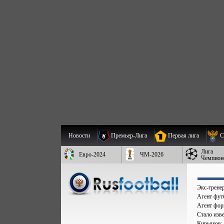
Новости
Премьер-Лига
Первая лига
С
Лига
Евро-2024
ЧМ-2026
Чемпион
Экс-трене
Агент фут
Агент форв
Стало изве
Кирьяков: