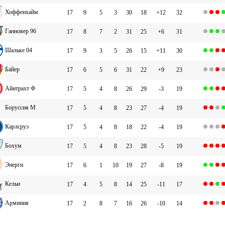
Хоффенхайм
17
9
5
3
30
18
+12
32
Ганновер 96
17
8
7
2
31
25
+6
31
Шальке 04
17
9
3
5
26
15
+11
30
Байер
17
6
5
6
31
22
+9
23
Айнтрахт Ф
17
5
4
8
26
29
-3
19
Боруссия М
17
5
4
8
23
27
-4
19
Карлсруэ
17
5
4
8
18
22
-4
19
Бохум
17
5
4
8
23
28
-5
19
Энерги
17
6
1
10
19
27
-8
19
Кельн
17
4
5
8
14
25
-11
17
Арминия
17
2
8
7
16
26
-10
14