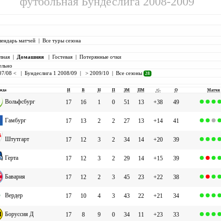
футбольная Бундеслига 2008-2009
лендарь матчей
|
Все туры сезона
лная
|
Домашняя
|
Гостевая
|
Потерянные очки
ельно
07/08 <
|
Бундеслига 1 2008/09
|
> 2009/10
|
Все сезоны
28
нда
И
В
Н
П
ЗМ
ПМ
+|-
О
Матчи
Вольфсбург
17
16
1
0
51
13
+38
49
Гамбург
17
13
2
2
27
13
+14
41
Штутгарт
17
12
3
2
34
14
+20
39
Герта
17
12
3
2
29
14
+15
39
Бавария
17
12
2
3
45
23
+22
38
Вердер
17
10
4
3
43
22
+21
34
Боруссия Д
17
8
9
0
34
11
+23
33