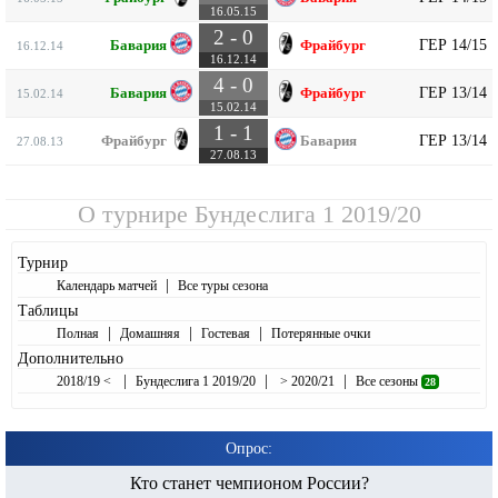
16.05.15
2 - 0
ГЕР 14/15
Бавария
Фрайбург
16.12.14
16.12.14
4 - 0
ГЕР 13/14
Бавария
Фрайбург
15.02.14
15.02.14
1 - 1
ГЕР 13/14
Фрайбург
Бавария
27.08.13
27.08.13
О турнире
Бундеслига 1 2019/20
Турнир
|
Календарь матчей
Все туры сезона
Таблицы
|
|
|
Полная
Домашняя
Гостевая
Потерянные очки
Дополнительно
|
|
|
2018/19 <
Бундеслига 1 2019/20
> 2020/21
Все сезоны
28
Опрос:
Кто станет чемпионом России?