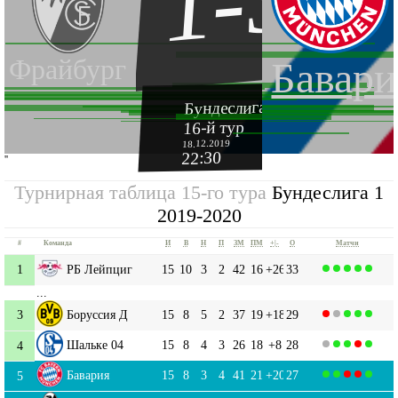
1-3
Фрайбург
Бавари
Бундеслига 1 2019-2020
16-й тур
18.12.2019
22:30
''
Турнирная таблица 15-го тура
Бундеслига 1
2019-2020
#
Команда
И
В
Н
П
ЗМ
ПМ
+|-
О
Матчи
1
РБ Лейпциг
15
10
3
2
42
16
+26
33
...
3
Боруссия Д
15
8
5
2
37
19
+18
29
Шальке 04
15
8
4
3
26
18
+8
28
4
Бавария
15
8
3
4
41
21
+20
27
5