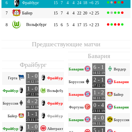
6
Фрайбург
15
7
4
4
24
18
+6
25
7
Байер
15
7
4
4
22
20
+2
25
Вольфсбург
8
15
6
5
4
17
15
+2
23
Предшествующие матчи
Бавария
Фрайбург
6 - 1
Бавария
Вердер
14.12.19
1 - 0
Герта
Фрайбург
2 - 1
Боруссия М
Бавария
14.12.19
07.12.19
1 - 0
Фрайбург
Вольфсбург
1 - 2
Бавария
Байер
07.12.19
30.11.19
4 - 2
Боруссия М
Фрайбург
0 - 4
Фортуна
Бавария
01.12.19
23.11.19
1 - 1
Байер
Фрайбург
4 - 0
Бавария
Боруссия 
23.11.19
09.11.19
1 - 0
Фрайбург
Айнтрахт Ф
5 - 1