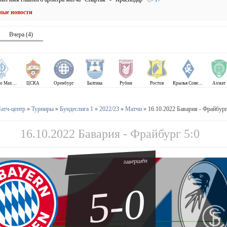
ные новости
Вчера (4)
Динамо Махачкала
ЦСКА
Оренбург
Балтика
Рубин
Ростов
Крылья Советов
Ахмат
атч-центр
»
Турниры
»
Бундеслига 1
»
2022/23
»
Матчи
» 16.10.2022 Бавария - Фрайбург
16.10.2022 Бавария - Фрайбург 5:0
завершён
5-0