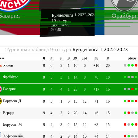
Бундеслига 1 2022-2023
Бавария
Фрайбург
10-й тур
16.10.2022
20:30
Турнирная таблица 9-го тура
Бундеслига 1 2022-2023
нда
И
В
Н
П
ЗМ
ПМ
+|-
О
Матчи
Унион
9
6
2
1
16
6
+10
20
Фрайбург
9
5
3
1
14
8
+6
18
Бавария
9
4
4
1
25
8
+17
16
Боруссия Д
9
5
1
3
13
12
+1
16
Вердер
9
4
3
2
20
14
+6
15
Боруссия М
9
4
3
2
15
12
+3
15
Хоффенхайм
9
4
2
3
14
10
+4
14