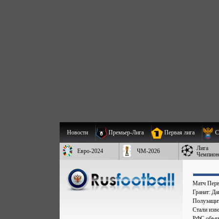
Новости
Премьер-Лига
Первая лига
С
Лига
Евро-2024
ЧМ-2026
Чемпион
Матч Перв
Гранат: Д
Полузащит
Стали изве
РФС объяв