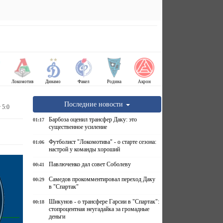
Локомотив
Динамо
Факел
Родина
Акрон
Последние новости
 5:0
Барбоза оценил трансфер Даку: это
01:17
существенное усиление
Футболист "Локомотива" - о старте сезона:
01:06
настрой у команды хороший
Павлюченко дал совет Соболеву
00:41
Самедов прокомментировал переход Даку
00:29
в "Спартак"
Шикунов - о трансфере Гарсии в "Спартак":
00:18
стопроцентная неугадайка за громадные
деньги