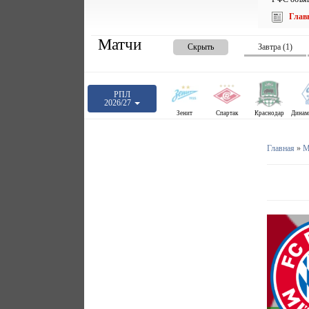
Глав
Матчи
Скрыть
Завтра (1)
РПЛ
2026/27
Зенит
Спартак
Краснодар
Главная
»
М