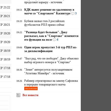
продолжит карьеру - источник
ЕР 21/22
КДК вынес решение по удаленному в
19:51
матче со "Спартаком" Касинтуре
3
ЕР 20/21
Бубнов назвал топ-3 российских
19:33
футболистов РПЛ прямо сейчас
ЕР 20/21
"Разница будет большая". Даку
19:22
ЕР 19/20
рассказал, как в "Спартаке" изменятся
его функции на поле
4
ЕР 19/20
Один игрок пропустит 3-й тур РПЛ из-
19:04
ЕР 18/19
за дисквалификации
"Был рад, что он свободен". Даку объяснил
18:47
ЕР 18/19
выбор игрового номера в "Спартаке"
ЕР 17/18
"Зенит" интересуется полузащитником
18:36
"Атлетико Минейро" - источник
ЕР 17/18
Рабинер отреагировал на замену Сафонова
18:26
в перерыве товарищеского матча
эксклюзив
Все новости