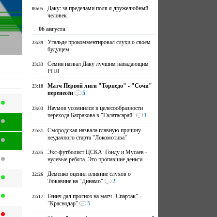
Даку: за пределами поля я дружелюбный
00:05
человек
06 августа
Угальде прокомментировал слухи о своем
23:39
будущем
Семин назвал Даку лучшим нападающим
23:33
РПЛ
Матч Первой лиги "Торпедо" - "Сочи"
23:18
перенесён
5
Наумов усомнился в целесообразности
23:03
перехода Батракова в "Галатасарай"
1
Смородская назвала главную причину
22:51
неудачного старта "Локомотива"
Экс-футболист ЦСКА: Гонду и Мусаев -
22:35
нулевые ребята. Это пропавшие деньги
Деменко оценил влияние слухов о
22:26
Тюкавине на "Динамо"
2
Генич дал прогноз на матч "Спартак" -
22:17
"Краснодар"
5