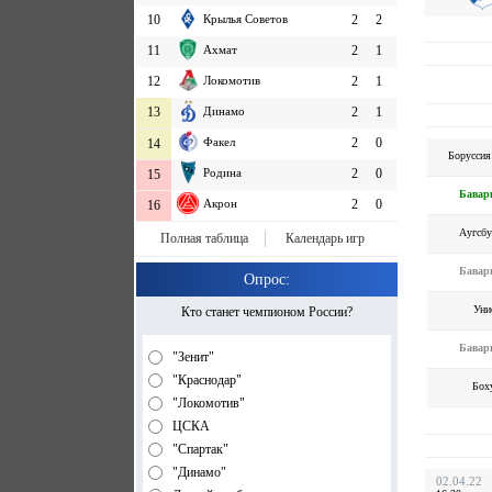
10
Крылья Советов
2
2
11
Ахмат
2
1
12
Локомотив
2
1
13
Динамо
2
1
Факел
2
0
14
Боруссия
Родина
2
0
15
Бавар
Акрон
2
0
16
Аугсбу
Полная таблица
Календарь игр
Бавар
Опрос:
Уни
Кто станет чемпионом России?
Бавар
"Зенит"
"Краснодар"
Бох
"Локомотив"
ЦСКА
"Спартак"
"Динамо"
02.04.22