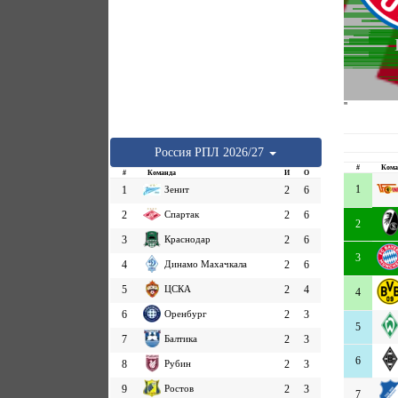
''
Россия
РПЛ
2026/27
#
Кома
#
Команда
И
О
1
1
Зенит
2
6
2
Спартак
2
6
2
3
Краснодар
2
6
3
4
Динамо Махачкала
2
6
5
ЦСКА
2
4
4
6
Оренбург
2
3
5
7
Балтика
2
3
6
8
Рубин
2
3
9
Ростов
2
3
7