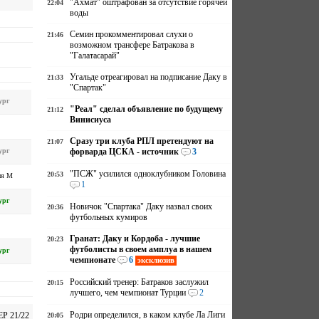
"Ахмат" оштрафован за отсутствие горячей
22:04
воды
Семин прокомментировал слухи о
21:46
возможном трансфере Батракова в
"Галатасарай"
Угальде отреагировал на подписание Даку в
21:33
"Спартак"
ург
"Реал" сделал объявление по будущему
21:12
Винисиуса
Сразу три клуба РПЛ претендуют на
21:07
ург
форварда ЦСКА - источник
3
"ПСЖ" усилился одноклубником Головина
20:53
ия М
1
ург
Новичок "Спартака" Даку назвал своих
20:36
футбольных кумиров
Гранат: Даку и Кордоба - лучшие
20:23
футболисты в своем амплуа в нашем
ург
чемпионате
6
эксклюзив
Российский тренер: Батраков заслужил
20:15
лучшего, чем чемпионат Турции
2
Родри определился, в каком клубе Ла Лиги
ЕР 21/22
20:05