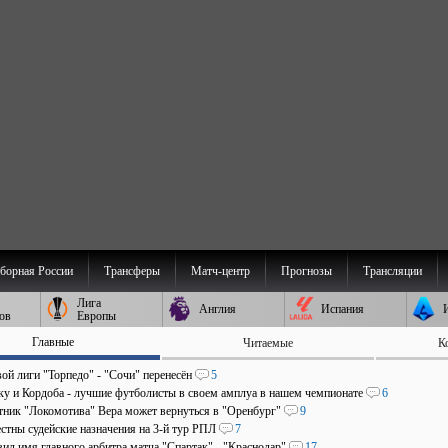
борная России
Трансферы
Матч-центр
Прогнозы
Трансляции
Лига
Англия
Испания
ов
Европы
Главные
Читаемые
К
ой лиги "Торпедо" - "Сочи" перенесён
5
аку и Кордоба - лучшие футболисты в своем амплуа в нашем чемпионате
6
ник "Локомотива" Вера может вернуться в "Оренбург"
9
стны судейские назначения на 3-й тур РПЛ
7
ил имя главного арбитра матча "Спартак" - "Краснодар"
17