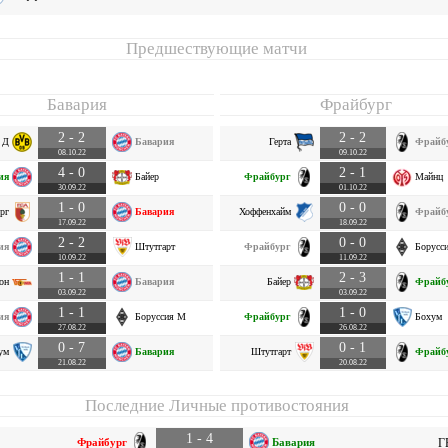
Предшествующие матчи
Бавария
Фрайбург
2 - 2
2 - 2
 Д
Бавария
Герта
Фрайб
08.10.22
09.10.22
4 - 0
2 - 1
ия
Байер
Фрайбург
Майнц
30.09.22
01.10.22
1 - 0
0 - 0
рг
Бавария
Хоффенхайм
Фрайб
17.09.22
18.09.22
2 - 2
0 - 0
ия
Штутгарт
Фрайбург
Борусс
10.09.22
11.09.22
1 - 1
2 - 3
он
Бавария
Байер
Фрайб
03.09.22
03.09.22
1 - 1
1 - 0
ия
Боруссия М
Фрайбург
Бохум
27.08.22
26.08.22
0 - 7
0 - 1
ум
Бавария
Штутгарт
Фрайб
21.08.22
20.08.22
Последние Личные противостояния
1 - 4
Фрайбург
Бавария
Г