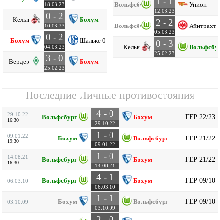
1 - 1
Вольфсбург
Унион
18.03.23
12.03.23
0 - 2
Кельн
Бохум
2 - 2
Вольфсбург
Айнтрахт 
10.03.23
05.03.23
0 - 2
Бохум
Шальке 04
0 - 3
Кельн
Вольфсбу
04.03.23
25.02.23
3 - 0
Вердер
Бохум
25.02.23
Последние Личные противостояния
4 - 0
29.10.22
ГЕР 22/23
Вольфсбург
Бохум
16:30
29.10.22
1 - 0
09.01.22
ГЕР 21/22
Бохум
Вольфсбург
19:30
09.01.22
1 - 0
14.08.21
ГЕР 21/22
Вольфсбург
Бохум
16:30
14.08.21
4 - 1
ГЕР 09/10
Вольфсбург
Бохум
06.03.10
06.03.10
1 - 1
ГЕР 09/10
Бохум
Вольфсбург
03.10.09
03.10.09
2 - 0