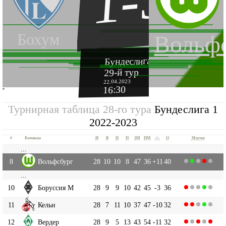
1-5
Бохум
Вольф
Бундеслига 1 2022-2023
29-й тур
22.04.2023
16:30
''
Турнирная таблица 28-го тура
Бундеслига 1
2022-2023
#
Команда
И
В
Н
П
ЗМ
ПМ
+|-
О
Матчи
...
8
Вольфсбург
28
10
10
8
47
36
+11
40
...
10
Боруссия М
28
9
9
10
42
45
-3
36
11
Кельн
28
7
11
10
37
47
-10
32
12
Вердер
28
9
5
13
43
54
-11
32