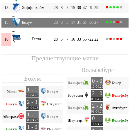
13
Хоффенхайм
28
8
5
15
38
47
-9
29
...
15
Бохум
28
8
3
17
31
61
-30
27
...
Герта
18
28
5
7
16
33
55
-22
22
Предшествующие матчи
Вольфсбург
Бохум
0 - 0
Вольфсбург
Байер
16.04.23
1 - 1
Унион
Бохум
2 - 0
Боруссия М
Вольфсбу
16.04.23
09.04.23
2 - 3
Бохум
Штутгарт
2 - 2
Вольфсбург
Аугсбург
09.04.23
01.04.23
1 - 1
Айнтрахт Ф
Бохум
0 - 1
Штутгарт
Вольфсбу
31.03.23
18.03.23
1 - 0
Бохум
РБ Лейпциг