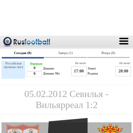
Сегодня (8)
Завтра (1)
Вчера (8)
Российская
Не начат
Не начат
Перерыв
премьер-лига
0
Динамо
Зенит
17:00
20:00
0
Динамо Мх
Родина
05.02.2012 Севилья -
Вильярреал 1:2