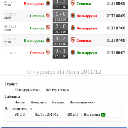
0 - 2
02.05.09
ИСП 08/09
Вильярреал
Севилья
23:00
02.05.09
1 - 0
14.12.08
ИСП 08/09
Севилья
Вильярреал
21:00
14.12.08
2 - 0
06.04.08
ИСП 07/08
Севилья
Вильярреал
20:00
06.04.08
3 - 2
11.11.07
ИСП 07/08
Вильярреал
Севилья
23:00
11.11.07
0 - 1
ИСП 06/07
Севилья
Вильярреал
17.06.07
17.06.07
О турнире
Ла Лига 2011/12
Турнир
|
Календарь матчей
Все туры сезона
Таблицы
|
|
|
Полная
Домашняя
Гостевая
Потерянные очки
Дополнительно
|
|
|
2010/11 <
Ла Лига 2011/12
> 2012/13
Все сезоны
31