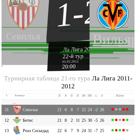
1-2
Севилья
Вилья
Ла Лига 2011-2012
22-й тур
05.02.2012
20:00
''
Турнирная таблица 21-го тура
Ла Лига 2011-
2012
#
Команда
И
В
Н
П
ЗМ
ПМ
+|-
О
Матчи
...
11
Севилья
21
6
8
7
22
24
-2
26
12
Бетис
21
8
2
11
25
30
-5
26
13
Реал Сосьедад
22
6
7
9
24
31
-7
25