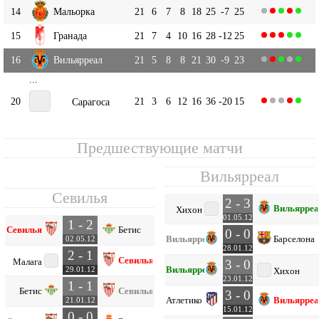
14
Мальорка
21
6
7
8
18
25
-7
25
15
Гранада
21
7
4
10
16
28
-12
25
16
Вильярреал
21
5
8
8
21
30
-9
23
...
20
21
3
6
12
16
36
-20
15
Сарагоса
Предшествующие матчи
Вильярреал
Севилья
2 - 3
Вильярреа
Хихон
01.05.12
1 - 2
Севилья
Бетис
0 - 0
Вильярреал
Барселона
02.05.12
28.01.12
2 - 1
Севилья
Малага
3 - 0
Вильярреал
29.01.12
Хихон
23.01.12
1 - 1
Бетис
Севилья
3 - 0
Атлетико
Вильярреа
21.01.12
15.01.12
0 - 0