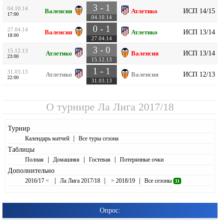
3 - 1
04.10.14
ИСП 14/15
Валенсия
Атлетико
17:00
04.10.14
0 - 1
27.04.14
ИСП 13/14
Валенсия
Атлетико
18:00
27.04.14
3 - 0
15.12.13
ИСП 13/14
Атлетико
Валенсия
23:00
15.12.13
1 - 1
31.03.13
ИСП 12/13
Атлетико
Валенсия
22:00
31.03.13
О турнире
Ла Лига 2017/18
Турнир
|
Календарь матчей
Все туры сезона
Таблицы
|
|
|
Полная
Домашняя
Гостевая
Потерянные очки
Дополнительно
|
|
|
2016/17 <
Ла Лига 2017/18
> 2018/19
Все сезоны
31
Опрос: