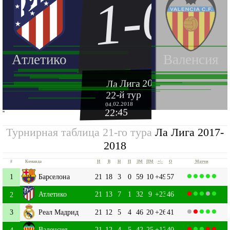
1-0
Атлетико
Валенсия
Ла Лига 2017-2018
22-й тур
04.02.2018
22:45
''
Турнирная таблица 21-го тура
Ла Лига 2017-
2018
#
Команда
И
В
Н
П
ЗМ
ПМ
+|-
О
Матчи
1
Барселона
21
18
3
0
59
10
+49
57
Атлетико
21
13
7
1
32
9
+23
46
2
3
Реал Мадрид
21
12
5
4
46
20
+26
41
Валенсия
21
12
4
5
42
25
+17
40
4