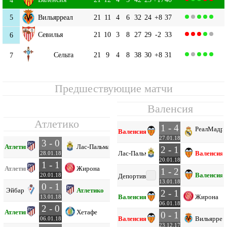
5
Вильярреал
21
11
4
6
32
24
+8
37
Севилья
21
10
3
8
27
29
-2
33
6
Сельта
21
9
4
8
38
30
+8
31
7
Предшествующие матчи
Валенсия
Атлетико
1 - 4
Реал
Мадр
Валенсия
27.01.18
3 - 0
Атлетико
Лас-Пальмас
2 - 1
Лас-Пальмас
Валенсия
28.01.18
20.01.18
1 - 1
Атлетико
Жирона
1 - 2
Валенсия
20.01.18
Депортиво
13.01.18
0 - 1
Эйбар
Атлетико
2 - 1
Валенсия
Жирона
13.01.18
06.01.18
2 - 0
Атлетико
Хетафе
0 - 1
Валенсия
Вильярреа
06.01.18
23.12.17