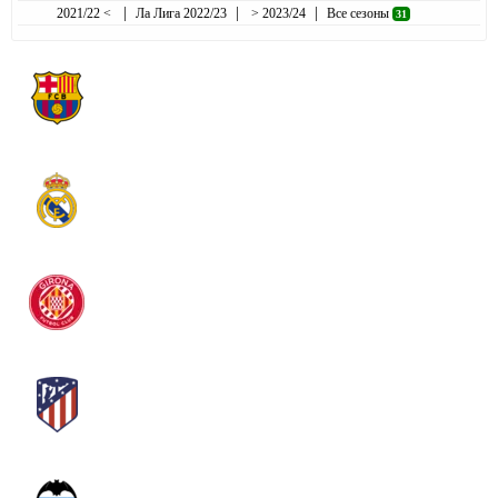
|
|
|
2021/22 <
Ла Лига 2022/23
> 2023/24
Все сезоны
31