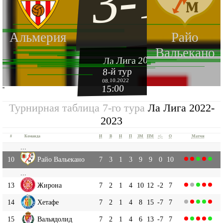
3-1
Альмерия
Райо
Вальекано
Ла Лига 2022-2023
8-й тур
08.10.2022
15:00
''
Турнирная таблица 7-го тура
Ла Лига 2022-
2023
#
Команда
И
В
Н
П
ЗМ
ПМ
+|-
О
Матчи
...
10
Райо Вальекано
7
3
1
3
9
9
0
10
...
13
Жирона
7
2
1
4
10
12
-2
7
14
Хетафе
7
2
1
4
8
15
-7
7
15
Вальядолид
7
2
1
4
6
13
-7
7