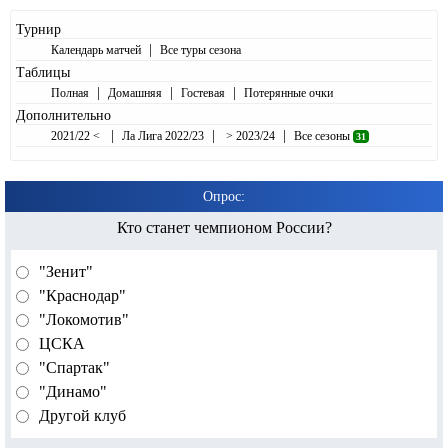
Турнир
|
Календарь матчей
Все туры сезона
Таблицы
|
|
|
Полная
Домашняя
Гостевая
Потерянные очки
Дополнительно
|
|
|
2021/22 <
Ла Лига 2022/23
> 2023/24
Все сезоны
31
Опрос:
Кто станет чемпионом России?
"Зенит"
"Краснодар"
"Локомотив"
ЦСКА
"Спартак"
"Динамо"
Другой клуб