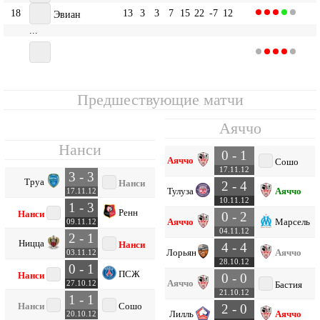
18
13
3
3
7
15
22
-7
12
Эвиан
...
20
13
1
3
9
8
24
-16
6
Нанси
Предшествующие матчи
Аяччо
Нанси
0 - 1
Аяччо
Сошо
17.11.12
3 - 3
Труа
Нанси
2 - 4
Тулуза
Аяччо
17.11.12
10.11.12
1 - 3
Ренн
Нанси
0 - 2
Аяччо
Марсель
09.11.12
04.11.12
2 - 1
Ницца
Нанси
4 - 4
Лорьян
Аяччо
03.11.12
28.10.12
0 - 1
ПСЖ
Нанси
0 - 0
Аяччо
27.10.12
Бастия
21.10.12
1 - 1
Нанси
Сошо
2 - 0
Лилль
Аяччо
20.10.12