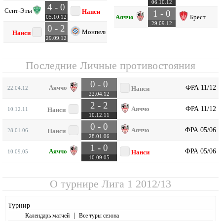
06.10.12
4 - 0
Сент-Этьен
Нанси
1 - 0
Аяччо
Брест
05.10.12
29.09.12
0 - 2
Монпелье
Нанси
29.09.12
Последние Личные противостояния
0 - 0
ФРА 11/12
Аяччо
22.04.12
Нанси
22.04.12
2 - 2
ФРА 11/12
Аяччо
10.12.11
Нанси
10.12.11
0 - 0
ФРА 05/06
Аяччо
28.01.06
Нанси
28.01.06
1 - 0
ФРА 05/06
Аяччо
10.09.05
Нанси
10.09.05
О турнире
Лига 1 2012/13
Турнир
|
Календарь матчей
Все туры сезона