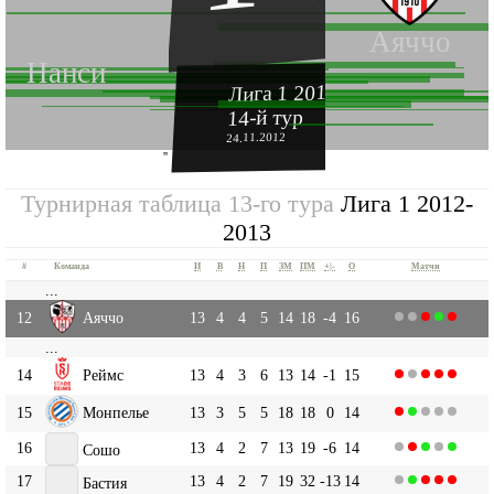
Аяччо
Нанси
Лига 1 2012-2013
14-й тур
24.11.2012
''
Турнирная таблица 13-го тура
Лига 1 2012-
2013
#
Команда
И
В
Н
П
ЗМ
ПМ
+|-
О
Матчи
...
12
Аяччо
13
4
4
5
14
18
-4
16
...
14
Реймс
13
4
3
6
13
14
-1
15
15
Монпелье
13
3
5
5
18
18
0
14
16
13
4
2
7
13
19
-6
14
Сошо
17
13
4
2
7
19
32
-13
14
Бастия