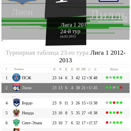
Лион
Лилль
Лига 1 2012-2013
24-й тур
10.02.2013
''
Турнирная таблица 23-го тура
Лига 1 2012-
2013
#
Команда
И
В
Н
П
ЗМ
ПМ
+|-
О
Матчи
1
ПСЖ
23
14
6
3
42
12
+30
48
2
Лион
23
13
6
4
38
21
+17
45
...
4
Бордо
23
9
11
3
26
15
+11
38
5
Ницца
23
10
8
5
35
27
+8
38
6
Сент-Этьен
23
10
7
6
32
17
+15
37