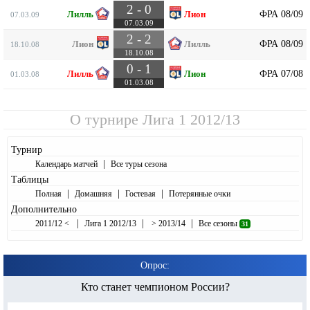
2 - 0
ФРА 08/09
Лилль
Лион
07.03.09
07.03.09
2 - 2
ФРА 08/09
Лион
Лилль
18.10.08
18.10.08
0 - 1
ФРА 07/08
Лилль
Лион
01.03.08
01.03.08
О турнире
Лига 1 2012/13
Турнир
|
Календарь матчей
Все туры сезона
Таблицы
|
|
|
Полная
Домашняя
Гостевая
Потерянные очки
Дополнительно
|
|
|
2011/12 <
Лига 1 2012/13
> 2013/14
Все сезоны
31
Опрос:
Кто станет чемпионом России?