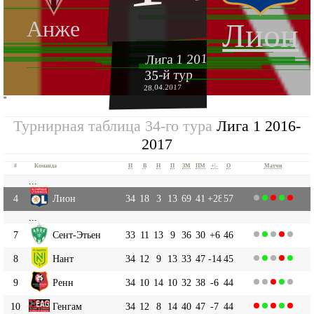
Анже
Лион
Лига 1 2016-2017
35-й тур
28.04.2017
''
Турнирная таблица 34-го тура
Лига 1 2016-
2017
#
Команда
И
В
Н
П
ЗМ
ПМ
+|-
О
Матчи
...
4
Лион
34
18
3
13
69
41
+28
57
...
7
Сент-Этьен
33
11
13
9
36
30
+6
46
8
Нант
34
12
9
13
33
47
-14
45
9
Ренн
34
10
14
10
32
38
-6
44
10
Генгам
34
12
8
14
40
47
-7
44