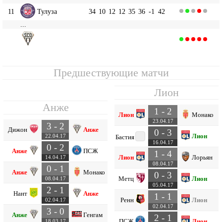
11
Тулуза
34
10
12
12
35
36
-1
42
...
Анже
14
34
11
6
17
34
46
-12
39
Предшествующие матчи
Лион
Анже
1 - 2
Лион
Монако
23.04.17
3 - 2
Дижон
Анже
0 - 3
Лион
22.04.17
Бастия
16.04.17
0 - 2
Анже
ПСЖ
1 - 4
Лион
Лорьян
14.04.17
08.04.17
0 - 1
Анже
Монако
0 - 3
Метц
Лион
08.04.17
05.04.17
2 - 1
Нант
Анже
1 - 1
Ренн
Лион
02.04.17
02.04.17
3 - 0
Анже
Генгам
2 - 1
ПСЖ
Лион
18.03.17