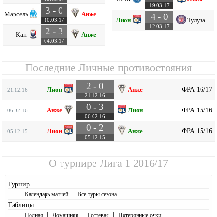
19.03.17
3 - 0
Марсель
Анже
4 - 0
Лион
Тулуза
10.03.17
12.03.17
2 - 3
Кан
Анже
04.03.17
Последние Личные противостояния
2 - 0
ФРА 16/17
Лион
Анже
21.12.16
21.12.16
0 - 3
ФРА 15/16
Анже
Лион
06.02.16
06.02.16
0 - 2
ФРА 15/16
Лион
Анже
05.12.15
05.12.15
О турнире
Лига 1 2016/17
Турнир
|
Календарь матчей
Все туры сезона
Таблицы
|
|
|
Полная
Домашняя
Гостевая
Потерянные очки